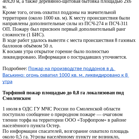
40х20 м, а также деревянно-щитовая бытовка площадью 2х6
м.
Кроме того, огонь охватил поддоны на значительной
территории (около 1000 кв. м). К месту происшествия были
направлены дополнительные силы из ПСЧ-274 и ПСЧ-311
ОП. Пожару был присвоен первый дополнительный ранг
сложности (1 БИС).
В ходе работ удалось вывезти с места происшествия 8 газовых
баллонов объёмом 50 л.
К восьми утра открытое горение было полностью
ликвидировано. Информация о пострадавших уточняется.
Подробнее:
Пожар на производстве поддонов в д. 
Васькино: огонь охватил 1000 кв. м, ликвидировано к 8 
утра
Торфяной пожар площадью до 0,8 га локализован под
Смоленском
1 июля в ОДС ГУ МЧС России по Смоленской области
поступило сообщение о природном пожаре — очаговом
тлении торфа на территории ООО «Торфопром» в районе
населённого пункта Остер.
По информации спасателей, возгорание охватило площадь
около 0,5 га. Угрозы населённому пункту не возникло,