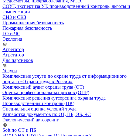
Медосмотры, профзаболевания, МСЭ.
СОУТ, экспертиза УТ, производственный контроль, льготы и
компенсации
СИЗ и СКЗ
Промышленная безопасность
Пожарная безопасность
ГО и ЧС
Экология
Агрегатор
Агрегатор
Для партнеров
Услуги
Комплексные услуги по охране труда от информационного
портала «Охрана труда в России»
Комплексный аудит охраны труда (ОТ)
Оценка профессиональных рисков (ОПР)
Комплексные решения аутсорсинга охраны труда
Производственный контроль (ПК)
Специальная оценка условий труда
Разработка документов по ОТ, ПБ, ЭБ, ЧС
Экологический аутсорсинг
Soft по ОТ и ПБ
«ОХРАНА ТРУДА» для 1С:Предприятия 8