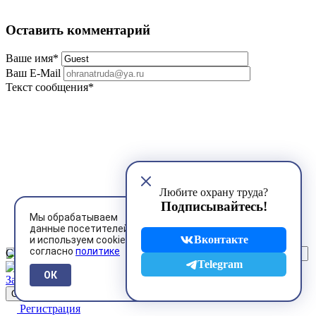
Оставить комментарий
Ваше имя
*
Ваш E-Mail
Текст сообщения
*
Любите охрану труда?
Подписывайтесь!
Мы обрабатываем
данные посетителей
Вконтакте
и используем cookies
согласно
политике
Символы на картинке
*
Telegram
ОК
Загрузить файл
Регистрация