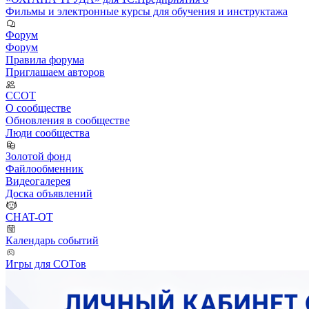
Фильмы и электронные курсы для обучения и инструктажа
Форум
Форум
Правила форума
Приглашаем авторов
ССОТ
О сообществе
Обновления в сообществе
Люди сообщества
Золотой фонд
Файлообменник
Видеогалерея
Доска объявлений
CHAT-OT
Календарь событий
Игры для СОТов