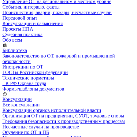
Управление ОТ на региональном и местном уровне
События, интервью, факты
Происшествия, аварии, пожары, несчастные случаи
Передовой опыт
Консультации и разъяснения
Проекты НПА
Судебная практика
Обо всем
Библиотека
Законодательство по ОТ, пожарной и промышленной
безопасности
Инструкции по ОТ
ГОСТы Российской федерации
Технические нормативы
ТК РФ Охрана труда
Формы/шаблоны документов
Консультации
Все консультации
Консультации органов исполнительной власти
Организация ОТ на предприятии, СУОТ, трудовые споры
Требования безопасности к производственным процессам
Несчастные случаи на производстве
Обучение по ОТ и ПБ