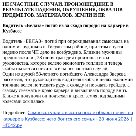
НЕСЧАСТНЫЕ СЛУЧАИ, ПРОИЗОШЕДШИЕ В
РЕЗУЛЬТАТЕ ПАДЕНИЯ, ОБРУШЕНИЯ, ОБВАЛОВ
ПРЕДМЕТОВ, МАТЕРИАЛОВ, ЗЕМЛИ И ПР.
Водитель «Белаза» погиб из-за схода породы на карьере в
Кузбассе
Водитель «БЕЛАЗ» погиб при опрокидывания самосвала на
одном из рудников в Тисульском районе, при этом спустя
неделю после ЧП дело не возбуждено. Близкие мужчины
предположили , 28 июня трагедия произошла из-за
руководства, которое велело экономить топливо и теперь
якобы пытается списать всё на несчастный случай.
Один из друзей 53-летнего погибшего Александра Зверева
рассказал, что руководитель водителя якобы в целях экономии
топлива велел не таскать руду к складу и не ждать грейдер, а
самому съезжать к краю карьера и вываливать породу вниз.
Ближе к полуночи он подъехал к краю, земля под задними
колесами осыпалась.
Подробнее:
Самосвал упал с высоты после обвала почвы на
карьере в Кузбассе: чего боится его семья - 28 июня 2026 |
НГС42.ру