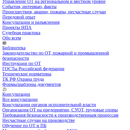
Управление ОТ на региональном и местном уровне
События, интервью, факты
Происшествия, аварии, пожары, несчастные случаи
Передовой опыт
Консультации и разъяснения
Проекты НПА
Судебная практика
Обо всем
Библиотека
Законодательство по ОТ, пожарной и промышленной
безопасности
Инструкции по ОТ
ГОСТы Российской федерации
Технические нормативы
ТК РФ Охрана труда
Формы/шаблоны документов
Консультации
Все консультации
Консультации органов исполнительной власти
Организация ОТ на предприятии, СУОТ, трудовые споры
Требования безопасности к производственным процессам
Несчастные случаи на производстве
Обучение по ОТ и ПБ