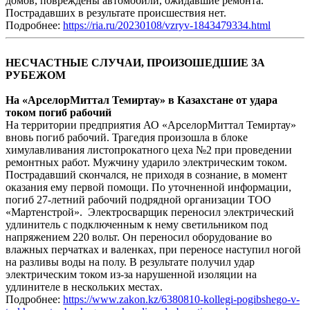
домов, повреждены автомобили, ожидавшие ремонта.
Пострадавших в результате происшествия нет.
Подробнее:
https://ria.ru/20230108/vzryv-1843479334.html
НЕСЧАСТНЫЕ СЛУЧАИ, ПРОИЗОШЕДШИЕ ЗА
РУБЕЖОМ
На «АрселорМиттал Темиртау» в Казахстане от удара
током погиб рабочий
На территории предприятия АО «АрселорМиттал Темиртау»
вновь погиб рабочий. Трагедия произошла в блоке
химулавливания листопрокатного цеха №2 при проведении
ремонтных работ. Мужчину ударило электрическим током.
Пострадавший скончался, не приходя в сознание, в момент
оказания ему первой помощи. По уточненной информации,
погиб 27-летний рабочий подрядной организации ТОО
«Мартенстрой». Электросварщик переносил электрический
удлинитель с подключенным к нему светильником под
напряжением 220 вольт. Он переносил оборудование во
влажных перчатках и валенках, при переносе наступил ногой
на разливы воды на полу. В результате получил удар
электрическим током из-за нарушенной изоляции на
удлинителе в нескольких местах.
Подробнее:
https://www.zakon.kz/6380810-kollegi-pogibshego-v-