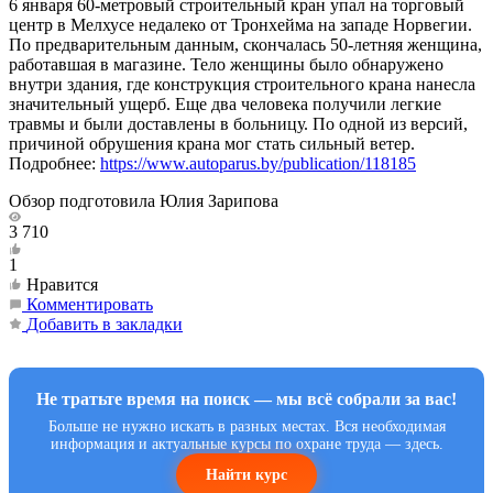
6 января 60-метровый строительный кран упал на торговый
центр в Мелхусе недалеко от Тронхейма на западе Норвегии.
По предварительным данным, скончалась 50-летняя женщина,
работавшая в магазине. Тело женщины было обнаружено
внутри здания, где конструкция строительного крана нанесла
значительный ущерб. Еще два человека получили легкие
травмы и были доставлены в больницу. По одной из версий,
причиной обрушения крана мог стать сильный ветер.
Подробнее:
https://www.autoparus.by/publication/118185
Обзор подготовила Юлия Зарипова
3 710
1
Нравится
Комментировать
Добавить в закладки
Не тратьте время на поиск — мы всё собрали за вас!
Больше не нужно искать в разных местах. Вся необходимая
информация и актуальные курсы по охране труда — здесь.
Найти курс