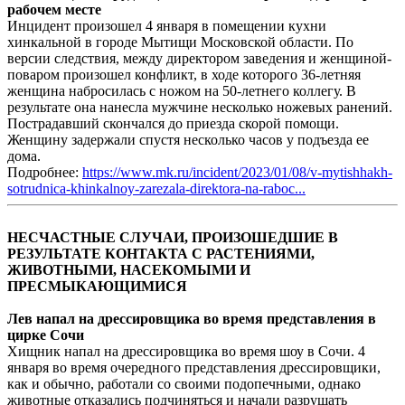
рабочем месте
Инцидент произошел 4 января в помещении кухни
хинкальной в городе Мытищи Московской области. По
версии следствия, между директором заведения и женщиной-
поваром произошел конфликт, в ходе которого 36-летняя
женщина набросилась с ножом на 50-летнего коллегу. В
результате она нанесла мужчине несколько ножевых ранений.
Пострадавший скончался до приезда скорой помощи.
Женщину задержали спустя несколько часов у подъезда ее
дома.
Подробнее:
https://www.mk.ru/incident/2023/01/08/v-mytishhakh-
sotrudnica-khinkalnoy-zarezala-direktora-na-raboc...
НЕСЧАСТНЫЕ СЛУЧАИ, ПРОИЗОШЕДШИЕ В
РЕЗУЛЬТАТЕ КОНТАКТА С РАСТЕНИЯМИ,
ЖИВОТНЫМИ, НАСЕКОМЫМИ И
ПРЕСМЫКАЮЩИМИСЯ
Лев напал на дрессировщика во время представления в
цирке Сочи
Хищник напал на дрессировщика во время шоу в Сочи. 4
января во время очередного представления дрессировщики,
как и обычно, работали со своими подопечными, однако
животные отказались подчиняться и начали разрушать