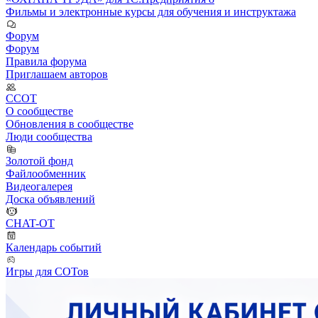
Фильмы и электронные курсы для обучения и инструктажа
Форум
Форум
Правила форума
Приглашаем авторов
ССОТ
О сообществе
Обновления в сообществе
Люди сообщества
Золотой фонд
Файлообменник
Видеогалерея
Доска объявлений
CHAT-OT
Календарь событий
Игры для СОТов