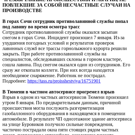
ПОВЛЕКШИЕ ЗА СОБОЙ НЕСЧАСТНЫЕ СЛУЧАИ НА
ПРОИЗВОДСТВЕ
В горах Сочи сотрудник противолавинной службы попал
под лавину во время осмотра трасс
Сотрудник противолавинной службы оказался засыпан
снегом в горах Сочи. Инцидент произошел 7 января. Из-за
ухудшения погодных условий и результатов проверок
лавинных служб все трассы горнолыжного курорта решили
закрыть. При работе противолавинной службы на
специалистов, обследовавших склоны в горном кластере,
сошла лавина. Под снегом оказался один из сотрудников. Его
сразу же откопали коллеги. При них всегда находится
необходимое снаряжение. Работник не пострадал.
Подробнее:
https://tass.ru/proisshestviya/16751901
В Тюмени в частном автосервисе прогремел взрыв
Взрыв в одном из частных автосервисов Тюмени произошел
утром 8 января. По предварительным данным, причиной
происшествия могла послужить разгерметизация
газобаллонного оборудования в находящемся в помещении
автомобиле. В результате ЧП одноэтажное здание автосервиса
на улице Буровиков получило сильные повреждения,
частично пострадали окна пяти стоящих рядом частных