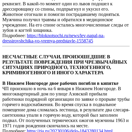
реквизит. В какой-то момент один из львов подошел к
дрессировщику со спины, подпрыгнул и укусил его.
Животное отогнали и помогли пострадавшему подняться.
Мужчина получил травмы и обратился в медицинское
учреждение. На его спине остались многочисленные следы от
зубов и когтей хищника.
Подробнее:
https://bloknotsochi.ru/news/lev-napal-na-
dressirovshchika-vo-vremya-predstavle-1558745
НЕСЧАСТНЫЕ СЛУЧАИ, ПРОИЗОШЕДШИЕ В
РЕЗУЛЬТАТЕ ПОВРЕЖДЕНИЯ ПРИ ЧРЕЗВЫЧАЙНЫХ
СИТУАЦИЯХ ПРИРОДНОГО, ТЕХНОГЕННОГО,
КРИМИНОГЕННОГО И ИНОГО ХАРАКТЕРА
В Нижнем Новгороде двое рабочих погибли в кипятке
ЧП произошло в ночь на 6 января в Нижнем Новгороде. В
многоквартирный дом по улице Азовской прибыли
работники подрядной организации по заявке о прорыве трубы
горячего водоснабжения. Во время спуска в подвальное
помещение дома сломалась лестница, в результате два слесаря-
сантехника упали в горячую воду, которой был заполнен
подвал. От полученных термических ожогов мужчины 1963 и
1971 годов рождения скончались на месте.
Подробнее:
https://ria.ru/20230106/delo-1843280134.html