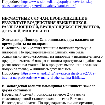
Подробнее:
https://www.sibmedia.ru/populyarnoe/v-tomskoj-
oblasti-zagorelsya-gruzovik-s-vahtovikami-vnutri/
НЕСЧАСТНЫЕ СЛУЧАИ, ПРОИЗОШЕДШИЕ В
РЕЗУЛЬТАТЕ ВОЗДЕЙСТВИЯ ДВИЖУЩИХСЯ,
РАЗЛЕТАЮЩИХСЯ, ВРАЩАЮЩИХСЯ ПРЕДМЕТОВ,
ДЕТАЛЕЙ, МАШИН И Т.П.
Жительница Йошкар-Олы лишилась двух пальцев во
время работы на пилораме
В Йошкар-Оле 39-летняя женщина получила травму на
пилораме. По предварительным данным, она была
официально трудоустроенная на пилораме у индивидуального
предпринимателя. 6 января женщина приступила к работе на
распиловочном станке. Но в процессе выполнения задания
получила травму – лишилась двух пальцев.
Подробнее:
https://www.vnd12.ru/news/proisshestviya/27389-
travma-na-proizvodstve-v-mariy-el-zhenschina-lishilas...
В Вологодской области помощника машиниста зажало
двумя составами
Несчастный случай произошел вечером 2 января на
железнодорожной станции около поселка Вохтога
Вологодской области. По предварительной информации,