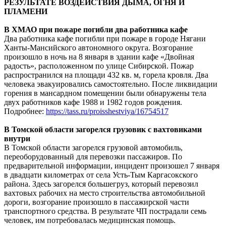
РЕЗУЛЬТАТЕ ВОЗДЕЙСТВИЯ ДЫМА, ОГНЯ И
ПЛАМЕНИ
В
ХМАО при пожаре погибли два работника кафе
Два работника кафе погибли при пожаре в городе Нягани
Ханты-Мансийского автономного округа. Возгорание
произошло в ночь на 8 января в здании кафе «Двойная
радость», расположенном по улице Сибирской. Пожар
распространился на площади 432 кв. м, горела кровля. Два
человека эвакуировались самостоятельно. После ликвидации
горения в мансардном помещении были обнаружены тела
двух работников кафе 1988 и 1982 годов рождения.
Подробнее:
https://tass.ru/proisshestviya/16754517
В Томской области загорелся грузовик с вахтовиками
внутри
В Томской области загорелся грузовой автомобиль,
переоборудованный для перевозки пассажиров. По
предварительной информации, инцидент произошел 7 января
в двадцати километрах от села Усть-Тым Каргасокского
района. Здесь загорелся большегруз, который перевозил
вахтовых рабочих на место строительства автомобильной
дороги, возгорание произошло в пассажирской части
транспортного средства. В результате ЧП пострадали семь
человек, им потребовалась медицинская помощь.