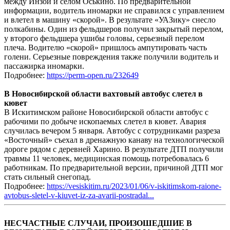
между Инзой и селом Оськино. По предварительной
информации, водитель иномарки не справился с управлением
и влетел в машину «скорой». В результате «УАЗику» снесло
полкабины. Один из фельдшеров получил закрытый перелом,
у второго фельдшера ушибы головы, серьезный перелом
плеча. Водителю «скорой» пришлось ампутировать часть
голени. Серьезные повреждения также получили водитель и
пассажирка иномарки.
Подробнее:
https://perm-open.ru/232649
В Новосибирской области вахтовый автобус слетел в
кювет
В Искитимском районе Новосибирской области автобус с
рабочими по добыче ископаемых слетел в кювет. Авария
случилась вечером 5 января. Автобус с сотрудниками разреза
«Восточный» съехал в дренажную канаву на технологической
дороге рядом с деревней Харино. В результате ДТП получили
травмы 11 человек, медицинская помощь потребовалась 6
работникам. По предварительной версии, причиной ДТП мог
стать сильный снегопад.
Подробнее:
https://vesiskitim.ru/2023/01/06/v-iskitimskom-raione-
avtobus-sletel-v-kiuvet-iz-za-avarii-postradal...
НЕСЧАСТНЫЕ СЛУЧАИ, ПРОИЗОШЕДШИЕ В