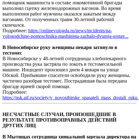
помощник машиниста в составе локомотивной бригады
выполнял сцепку железнодорожных вагонов. Во время
выполнения работ мужчина оказался зажатым между
вагонами. От полученных травм 30-летний рабочий
скончался.
Подробнее:
https://onlinevologda.ru/news/incidents/na-
vologodchine-pomoschnika-mashinista-zazhalo-dvumja-sostav...
В Новосибирске руку женщины-пекаря затянуло в
тестомес
В Новосибирске у 48-летней сотрудницы хлебопекарного
производства рука застряла по локоть в тестомесильной
машине. Инцидент произошел днем 4 января на улице
Обской. Прибывшие спасатели освободили руку женщины,
частично разобрав тестомес. Пострадавшая была передана
бригаде врачей скорой помощи.
Подробнее:
https://nsk.aif.ru/society/v_novosibirske_spasateli_mass_dostali_ru
НЕСЧАСТНЫЕ СЛУЧАИ, ПРОИЗОШЕДШИЕ В
РЕЗУЛЬТАТЕ ПРОТИВОПРАВНЫХ ДЕЙСТВИЙ
ДРУГИХ ЛИЦ
В Мытищах сотрудница хинкальной зарезала директора на