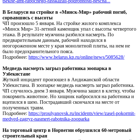
tsekhe-amt-rabochego-rasskazali-podrobnosti-nescha...
В Беларуси на стройке в «Минск-Мир» рабочий погиб,
сорвавшись с высоты
ЧП произошло 5 января. На стройке жилого комплекса
«Минск Мир» 31-летний каменщик упал с высоты четвертого
этажа. В результате мужчина разбился насмерть. По
предварительным данным, рабочий находился в
неогороженном месте у края монолитной плиты, на нем не
было предохранительного пояса.
Подробнее:
https://www.belarus.kp.ru/online/news/5085628/
Медведь насмерть загрыз работника зоопарка в
Узбекистане
Жуткий инцидент произошел в Андижанской области
Узбекистана. В зоопарке медведь насмерть загрыз работника.
ЧП случилось днем 3 января. Мужчина зашел в клетку, чтобы
покормить животное. Но хищник набросился на работника и
вцепился в шею. Пострадавший скончался на месте от
полученных травм.
Подробнее:
https://proulyanovsk.ru/incidents/view/zasel-pokormit-
medved-zagryz-nasmert-rabotnika-zooparka
На торговый центр в Норвегии обрушился 60-метровый
строительный кран