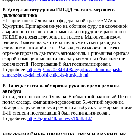
В Удмуртии сотрудники ГИБДД спасли замерзшего
дальнобойщика
ЧП произошло 7 января на федеральной трассе «М7» в
Удмуртии. Припаркованную на обочине фуру с включенной
аварийной сигнализацией заметили сотрудники районного
ГИБДД во время дежурства на трассе в Малопургинском
районе. Выяснилось, что водитель уже сутки просидел в
сломанном автомобиле на 35-градусном морозе, пытаясь
отремонтировать двигатель автомобиля. Прибывшая бригада
скорой помощи диагностировала у мужчины обморожение
конечностей. Пострадавший был госпитализирован.
Подробнее:
https://rg.ru/2023/01/08/reg-pfo/v-udmurtii-spasli-
zamerzshego-dalnobojshchika-iz-kurska.html
В Липецке слесарь обморозил руки во время ремонта
автобуса
Инцидент произошел 6 января. В областной ожоговый Центр
попал слесарь компании-перевозчика: 51-летний мужчина
обморозил руки во время ремонта автобуса. С обморожениями
II-III степени пострадавший был госпитализирован.
Подробнее:
https://gorod48.ru/news/1938313/
ЧРЕЗВЫЧАЙНЫЕ ПРОИСШЕСТВИЯ И АВАРИИ, НЕ