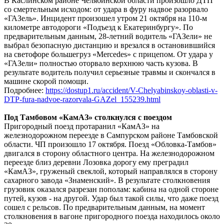
В Каслинском районе Челябинской области произошло ДТП
со смертельным исходом: от удара в фуру надвое разорвало
«ГАЗель». Инцидент произошел утром 21 октября на 110-м
километре автодороги «Подъезд к Екатеринбургу». По
предварительным данным, 28-летний водитель «ГАЗели» не
выбрал безопасную дистанцию и врезался в остановившийся
на светофоре большегруз «Mercedes» с прицепом. От удара у
«ГАЗели» полностью оторвало верхнюю часть кузова. В
результате водитель получил серьезные травмы и скончался в
машине скорой помощи.
Подробнее:
https://dostup1.ru/accident/V-Chelyabinskoy-oblasti-v-
DTP-fura-nadvoe-razorvala-GAZel_155239.html
Под Тамбовом «КамАЗ» столкнулся с поездом
Пригородный поезд протаранил «КамАЗ» на
железнодорожном переезде в Сампурском районе Тамбовской
области. ЧП произошло 17 октября. Поезд «Обловка-Тамбов»
двигался в сторону областного центра. На железнодорожном
переезде близ деревни Лозовка дорогу ему преградил
«КамАЗ», груженый свеклой, который направлялся в сторону
сахарного завода «Знаменский». В результате столкновения
грузовик оказался разрезан пополам: кабина на одной стороне
путей, кузов - на другой. Удар был такой силы, что даже поезд
сошел с рельсов. По предварительным данным, на момент
столкновения в вагоне пригородного поезда находилось около