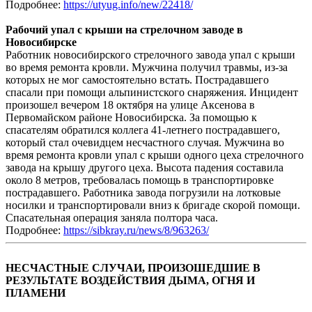
Подробнее:
https://utyug.info/new/22418/
Рабочий упал с крыши на стрелочном заводе в
Новосибирске
Работник новосибирского стрелочного завода упал с крыши
во время ремонта кровли. Мужчина получил травмы, из-за
которых не мог самостоятельно встать. Пострадавшего
спасали при помощи альпинистского снаряжения. Инцидент
произошел вечером 18 октября на улице Аксенова в
Первомайском районе Новосибирска. За помощью к
спасателям обратился коллега 41-летнего пострадавшего,
который стал очевидцем несчастного случая. Мужчина во
время ремонта кровли упал с крыши одного цеха стрелочного
завода на крышу другого цеха. Высота падения составила
около 8 метров, требовалась помощь в транспортировке
пострадавшего. Работника завода погрузили на лотковые
носилки и транспортировали вниз к бригаде скорой помощи.
Спасательная операция заняла полтора часа.
Подробнее:
https://sibkray.ru/news/8/963263/
НЕСЧАСТНЫЕ СЛУЧАИ, ПРОИЗОШЕДШИЕ В
РЕЗУЛЬТАТЕ ВОЗДЕЙСТВИЯ ДЫМА, ОГНЯ И
ПЛАМЕНИ