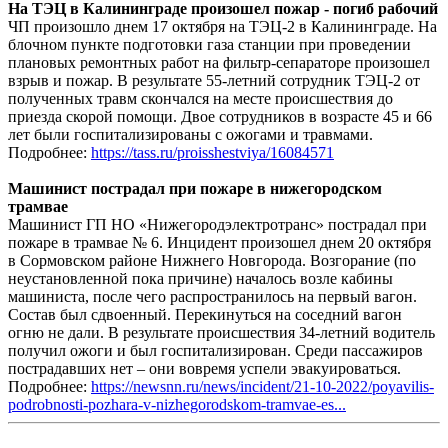
На ТЭЦ в Калининграде произошел пожар - погиб рабочий
ЧП произошло днем 17 октября на ТЭЦ-2 в Калининграде. На
блочном пункте подготовки газа станции при проведении
плановых ремонтных работ на фильтр-сепараторе произошел
взрыв и пожар. В результате 55-летний сотрудник ТЭЦ-2 от
полученных травм скончался на месте происшествия до
приезда скорой помощи. Двое сотрудников в возрасте 45 и 66
лет были госпитализированы с ожогами и травмами.
Подробнее:
https://tass.ru/proisshestviya/16084571
Машинист пострадал при пожаре в нижегородском
трамвае
Машинист ГП НО «Нижегородэлектротранс» пострадал при
пожаре в трамвае № 6. Инцидент произошел днем 20 октября
в Сормовском районе Нижнего Новгорода. Возгорание (по
неустановленной пока причине) началось возле кабины
машиниста, после чего распространилось на первый вагон.
Состав был сдвоенный. Перекинуться на соседний вагон
огню не дали. В результате происшествия 34-летний водитель
получил ожоги и был госпитализирован. Среди пассажиров
пострадавших нет – они вовремя успели эвакуироваться.
Подробнее:
https://newsnn.ru/news/incident/21-10-2022/poyavilis-
podrobnosti-pozhara-v-nizhegorodskom-tramvae-es...