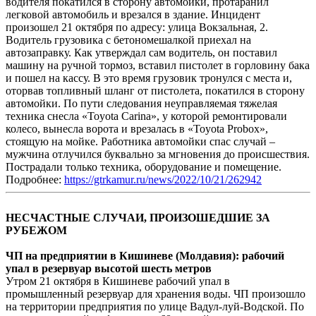
водителя покатился в сторону автомойки, протаранил
легковой автомобиль и врезался в здание. Инцидент
произошел 21 октября по адресу: улица Вокзальная, 2.
Водитель грузовика с бетономешалкой приехал на
автозаправку. Как утверждал сам водитель, он поставил
машину на ручной тормоз, вставил пистолет в горловину бака
и пошел на кассу. В это время грузовик тронулся с места и,
оторвав топливный шланг от пистолета, покатился в сторону
автомойки. По пути следования неуправляемая тяжелая
техника снесла «Toyota Carina», у которой ремонтировали
колесо, вынесла ворота и врезалась в «Toyota Probox»,
стоящую на мойке. Работника автомойки спас случай –
мужчина отлучился буквально за мгновения до происшествия.
Пострадали только техника, оборудование и помещение.
Подробнее:
https://gtrkamur.ru/news/2022/10/21/262942
НЕСЧАСТНЫЕ СЛУЧАИ, ПРОИЗОШЕДШИЕ ЗА
РУБЕЖОМ
ЧП на предприятии в Кишиневе (Молдавия): рабочий
упал в резервуар высотой шесть метров
Утром 21 октября в Кишиневе рабочий упал в
промышленный резервуар для хранения воды. ЧП произошло
на территории предприятия по улице Вадул-луй-Водской. По