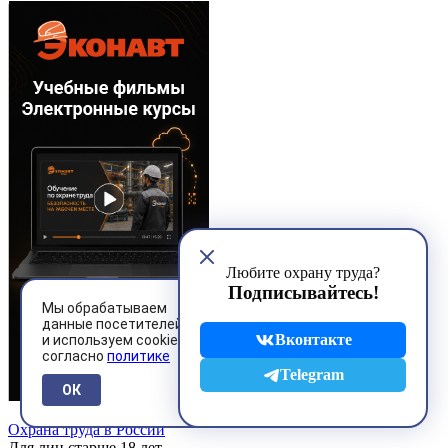
Любите охрану труда?
Подписывайтесь!
Мы обрабатываем
данные посетителей
Вконтакте
и используем cookies
согласно
политике
Telegram
ОК
Охрана труда в России
Для лиц старше 18 лет.