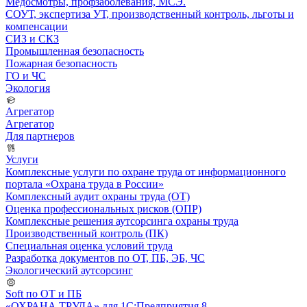
Медосмотры, профзаболевания, МСЭ.
СОУТ, экспертиза УТ, производственный контроль, льготы и
компенсации
СИЗ и СКЗ
Промышленная безопасность
Пожарная безопасность
ГО и ЧС
Экология
Агрегатор
Агрегатор
Для партнеров
Услуги
Комплексные услуги по охране труда от информационного
портала «Охрана труда в России»
Комплексный аудит охраны труда (ОТ)
Оценка профессиональных рисков (ОПР)
Комплексные решения аутсорсинга охраны труда
Производственный контроль (ПК)
Специальная оценка условий труда
Разработка документов по ОТ, ПБ, ЭБ, ЧС
Экологический аутсорсинг
Soft по ОТ и ПБ
«ОХРАНА ТРУДА» для 1С:Предприятия 8