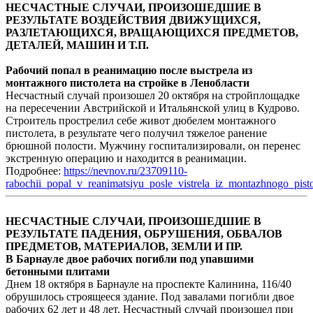
НЕСЧАСТНЫЕ СЛУЧАИ, ПРОИЗОШЕДШИЕ В
РЕЗУЛЬТАТЕ ВОЗДЕЙСТВИЯ ДВИЖУЩИХСЯ,
РАЗЛЕТАЮЩИХСЯ, ВРАЩАЮЩИХСЯ ПРЕДМЕТОВ,
ДЕТАЛЕЙ, МАШИН И Т.П.
Рабочий попал в реанимацию после выстрела из
монтажного пистолета на стройке в Ленобласти
Несчастный случай произошел 20 октября на стройплощадке
на пересечении Австрийской и Итальянской улиц в Кудрово.
Строитель прострелил себе живот дюбелем монтажного
пистолета, в результате чего получил тяжелое ранение
брюшной полости. Мужчину госпитализировали, он перенес
экстренную операцию и находится в реанимации.
Подробнее:
https://nevnov.ru/23709110-
rabochii_popal_v_reanimatsiyu_posle_vistrela_iz_montazhnogo_pisto
НЕСЧАСТНЫЕ СЛУЧАИ, ПРОИЗОШЕДШИЕ В
РЕЗУЛЬТАТЕ ПАДЕНИЯ, ОБРУШЕНИЯ, ОБВАЛОВ
ПРЕДМЕТОВ, МАТЕРИАЛОВ, ЗЕМЛИ И ПР.
В Барнауле двое рабочих погибли под упавшими
бетонными плитами
Днем 18 октября в Барнауле на проспекте Калинина, 116/40
обрушилось строящееся здание. Под завалами погибли двое
рабочих 62 лет и 48 лет. Несчастный случай произошел при