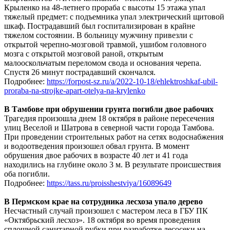
Крыленко на 48-летнего прораба с высоты 15 этажа упал
тяжелый предмет: с подъемника упал электрический щитовой
шкаф. Пострадавший был госпитализирован в крайне
тяжелом состоянии. В больницу мужчину привезли с
открытой черепно-мозговой травмой, ушибом головного
мозга с открытой мозговой раной, открытым
малооскольчатым переломом свода и основания черепа.
Спустя 26 минут пострадавший скончался.
Подробнее:
https://forpost-sz.ru/a/2022-10-18/ehlektroshkaf-ubil-
proraba-na-strojke-apart-otelya-na-krylenko
В Тамбове при обрушении грунта погибли двое рабочих
Трагедия произошла днем 18 октября в районе пересечения
улиц Веселой и Шатрова в северной части города Тамбова.
При проведении строительных работ на сетях водоснабжения
и водоотведения произошел обвал грунта. В момент
обрушения двое рабочих в возрасте 40 лет и 41 года
находились на глубине около 3 м. В результате происшествия
оба погибли.
Подробнее:
https://tass.ru/proisshestviya/16089649
В Пермском крае на сотрудника лесхоза упало дерево
Несчастный случай произошел с мастером леса в ГБУ ПК
«Октябрьский лесхоз». 18 октября во время проведения
сплошной санитарной рубки при разработке лесосеки на