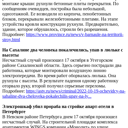
монтаже крыши: рухнули бетонные плиты перекрытия. По
сообщениям очевидцев, постройка была небольшой,
одноэтажной. Ее возводили из кирпича, пенобетонных
блоков, перекрывали железобетонными плитами. На этапе
устройства кровли конструкции рухнули. Предварительно,
здание, которое обрушилось, строили без разрешения.
Подробнее:
https://www.province.ru/news/v-barnaule-na-territorii-
stroy.html
На Сахалине два человека покалечились, упав в люльке с
высоты
Несчастный случай произошел 17 октября в Угегорском
районе Сахалинской области. Здесь серьезно пострадали два
работника, которые монтировали воздушную линию
электропередачи. Во время работ оборвалась люлька. Она
рухнула с высоты. В результате падения одному работнику
оторвало руку, второй получил серьезные переломы.
Подробнее:
https://astv.ru/news/criminal/2022-10-19-ochevidcy-na-
sahaline-dva-cheloveka-pokalechilis-upav-na-ly...
Электрошкаф убил прораба на стройке апарт-отеля в
Петербурге
В Невском районе Петербурга днем 17 октября произошел
несчастный случай. На строительной площадке комплекса
апартаментов WINGS компании «Монолит» по улице