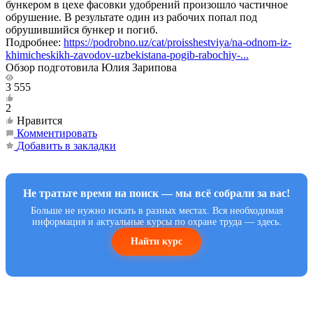
бункером в цехе фасовки удобрений произошло частичное
обрушение. В результате один из рабочих попал под
обрушившийся бункер и погиб.
Подробнее:
https://podrobno.uz/cat/proisshestviya/na-odnom-iz-
khimicheskikh-zavodov-uzbekistana-pogib-rabochiy-...
Обзор подготовила Юлия Зарипова
3 555
2
Нравится
Комментировать
Добавить в закладки
Не тратьте время на поиск — мы всё собрали за вас!
Больше не нужно искать в разных местах. Вся необходимая
информация и актуальные курсы по охране труда — здесь.
Найти курс