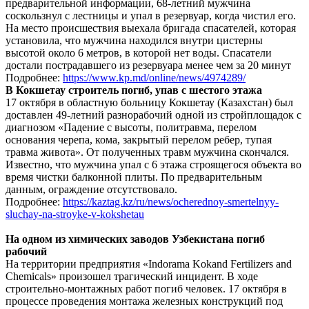
предварительной информации, 68-летний мужчина
соскользнул с лестницы и упал в резервуар, когда чистил его.
На место происшествия выехала бригада спасателей, которая
установила, что мужчина находился внутри цистерны
высотой около 6 метров, в которой нет воды. Спасатели
достали пострадавшего из резервуара менее чем за 20 минут
Подробнее:
https://www.kp.md/online/news/4974289/
В Кокшетау строитель погиб, упав с шестого этажа
17 октября в областную больницу Кокшетау (Казахстан) был
доставлен 49-летний разнорабочий одной из стройплощадок с
диагнозом «Падение с высоты, политравма, перелом
основания черепа, кома, закрытый перелом ребер, тупая
травма живота». От полученных травм мужчина скончался.
Известно, что мужчина упал с 6 этажа строящегося объекта во
время чистки балконной плиты. По предварительным
данным, ограждение отсутствовало.
Подробнее:
https://kaztag.kz/ru/news/ocherednoy-smertelnyy-
sluchay-na-stroyke-v-kokshetau
На одном из химических заводов Узбекистана погиб
рабочий
На территории предприятия «Indorama Kokand Fertilizers and
Chemicals» произошел трагический инцидент. В ходе
строительно-монтажных работ погиб человек. 17 октября в
процессе проведения монтажа железных конструкций под