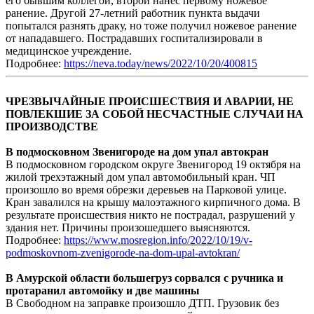
его бывшим коллегой, второй нанес первому ножевое
ранение. Другой 27-летний работник пункта выдачи
попытался разнять драку, но тоже получил ножевое ранение
от нападавшего. Пострадавших госпитализировали в
медицинское учреждение.
Подробнее:
https://neva.today/news/2022/10/20/400815
ЧРЕЗВЫЧАЙНЫЕ ПРОИСШЕСТВИЯ И АВАРИИ, НЕ
ПОВЛЕКШИЕ ЗА СОБОЙ НЕСЧАСТНЫЕ СЛУЧАИ НА
ПРОИЗВОДСТВЕ
В подмосковном Звенигороде на дом упал автокран
В подмосковном городском округе Звенигород 19 октября на
жилой трехэтажный дом упал автомобильный кран. ЧП
произошло во время обрезки деревьев на Парковой улице.
Кран завалился на крышу малоэтажного кирпичного дома. В
результате происшествия никто не пострадал, разрушений у
здания нет. Причины произошедшего выясняются.
Подробнее:
https://www.mosregion.info/2022/10/19/v-
podmoskovnom-zvenigorode-na-dom-upal-avtokran/
В Амурской области большегруз сорвался с ручника и
протаранил автомойку и две машины
В Свободном на заправке произошло ДТП. Грузовик без