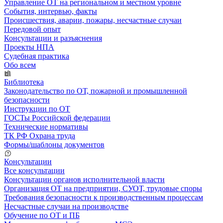
Управление ОТ на региональном и местном уровне
События, интервью, факты
Происшествия, аварии, пожары, несчастные случаи
Передовой опыт
Консультации и разъяснения
Проекты НПА
Судебная практика
Обо всем
Библиотека
Законодательство по ОТ, пожарной и промышленной
безопасности
Инструкции по ОТ
ГОСТы Российской федерации
Технические нормативы
ТК РФ Охрана труда
Формы/шаблоны документов
Консультации
Все консультации
Консультации органов исполнительной власти
Организация ОТ на предприятии, СУОТ, трудовые споры
Требования безопасности к производственным процессам
Несчастные случаи на производстве
Обучение по ОТ и ПБ