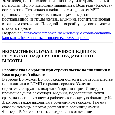
30 человек, почти половина из них получили травмы, есть и
погибший. Погиб помощник машиниста. Водитель «КамАЗа»
остался жив. Его зажало в кабине, и сотрудникам МЧС
пришлось гидравлическими ножницами вырезать
пострадавшего из груды железа. Мужчина госпитализирован
в тяжелом состоянии. По одной из версий у грузовика могли
отказать тормоза.
Подробнее:
https://vestitambov.ru/new/relsovyj-avtobus-protaranil-
kamaz-na-zheleznodorozhnom-pereezde-v-sampurs...
НЕСЧАСТНЫЕ СЛУЧАИ, ПРОИЗОШЕДШИЕ В
РЕЗУЛЬТАТЕ ПАДЕНИЯ ПОСТРАДАВШЕГО С
ВЫСОТЫ
Рабочий упал с крыши при строительстве поликлиники в
Волгоградской области
В городе Волжском Волгоградской области при строительстве
поликлиники в БСМП с крыши сорвался 33-летний
строитель, сотрудник подрядной организации. Инцидент
произошел днем 22 октября. Медики, подоспевшие почти
сразу, на носилках занесли рабочего в городскую больницу №
3, которая также находится в больничном городке. Там ему
оказали помощь, а потом доставили в больницу имени
Фишера. Рабочего госпитализировали в отделение