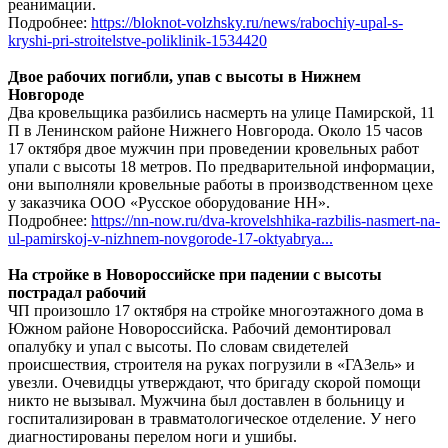
реанимации.
Подробнее:
https://bloknot-volzhsky.ru/news/rabochiy-upal-s-
kryshi-pri-stroitelstve-poliklinik-1534420
Двое рабочих погибли, упав с высоты в Нижнем
Новгороде
Два кровельщика разбились насмерть на улице Памирской, 11
П в Ленинском районе Нижнего Новгорода. Около 15 часов
17 октября двое мужчин при проведении кровельных работ
упали с высоты 18 метров. По предварительной информации,
они выполняли кровельные работы в производственном цехе
у заказчика ООО «Русское оборудование НН».
Подробнее:
https://nn-now.ru/dva-krovelshhika-razbilis-nasmert-na-
ul-pamirskoj-v-nizhnem-novgorode-17-oktyabrya...
На стройке в Новороссийске при падении с высоты
пострадал рабочий
ЧП произошло 17 октября на стройке многоэтажного дома в
Южном районе Новороссийска. Рабочий демонтировал
опалубку и упал с высоты. По словам свидетелей
происшествия, строителя на руках погрузили в «ГАЗель» и
увезли. Очевидцы утверждают, что бригаду скорой помощи
никто не вызывал. Мужчина был доставлен в больницу и
госпитализирован в травматологическое отделение. У него
диагностированы перелом ноги и ушибы.