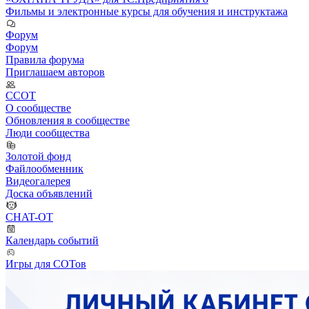
Фильмы и электронные курсы для обучения и инструктажа
Форум
Форум
Правила форума
Приглашаем авторов
ССОТ
О сообществе
Обновления в сообществе
Люди сообщества
Золотой фонд
Файлообменник
Видеогалерея
Доска объявлений
CHAT-OT
Календарь событий
Игры для СОТов