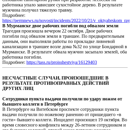
работника упало зависшее сухостойное дерево. В результате
мужчина получил тяжелую травму.
Подробнее:
https://permnews.ru/novosti/incidents/2022/10/21/v_oktyabrskom_ra
В Мурманске двое рабочих погибли под обвалом земли
Трагедия произошла вечером 22 октября. Двое рабочих
погибли под обвалом земли в траншее. По предварительным
данным, они выполняли работы по прокладке ливневой
канализации в траншее возле дома №32 по улице Бондарной в
Мурманске. В результате обвала мужчин засыпало землей, оба
работника погибли.
Подробнее:
https://tass.ru/proisshestviya/16129403
НЕСЧАСТНЫЕ СЛУЧАИ, ПРОИЗОШЕДШИЕ В
РЕЗУЛЬТАТЕ ПРОТИВОПРАВНЫХ ДЕЙСТВИЙ
ДРУГИХ ЛИЦ
Сотрудники пункта выдачи получили по удару ножом от
бывшего коллеги в Петербурге
В Петербурге на Витебском проспекте сотрудники пункта
выдачи получили по ножевому ранению от пришедшего «в
гости» бывшего коллеги. Инцидент произошел 19 октября. Во
время словесного конфликта между 26-летним сотрудником и