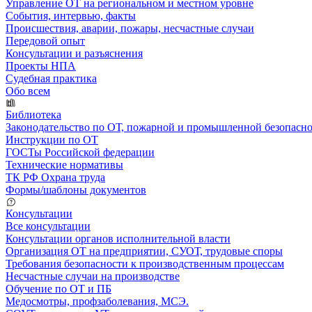
Управление ОТ на региональном и местном уровне
События, интервью, факты
Происшествия, аварии, пожары, несчастные случаи
Передовой опыт
Консультации и разъяснения
Проекты НПА
Судебная практика
Обо всем
Библиотека
Законодательство по ОТ, пожарной и промышленной безопасн
Инструкции по ОТ
ГОСТы Российской федерации
Технические нормативы
ТК РФ Охрана труда
Формы/шаблоны документов
Консультации
Все консультации
Консультации органов исполнительной власти
Организация ОТ на предприятии, СУОТ, трудовые споры
Требования безопасности к производственным процессам
Несчастные случаи на производстве
Обучение по ОТ и ПБ
Медосмотры, профзаболевания, МСЭ.