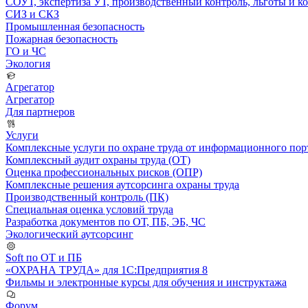
СОУТ, экспертиза УТ, производственный контроль, льготы и 
СИЗ и СКЗ
Промышленная безопасность
Пожарная безопасность
ГО и ЧС
Экология
Агрегатор
Агрегатор
Для партнеров
Услуги
Комплексные услуги по охране труда от информационного порт
Комплексный аудит охраны труда (ОТ)
Оценка профессиональных рисков (ОПР)
Комплексные решения аутсорсинга охраны труда
Производственный контроль (ПК)
Специальная оценка условий труда
Разработка документов по ОТ, ПБ, ЭБ, ЧС
Экологический аутсорсинг
Soft по ОТ и ПБ
«ОХРАНА ТРУДА» для 1С:Предприятия 8
Фильмы и электронные курсы для обучения и инструктажа
Форум