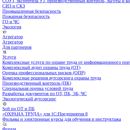
СОУТ, экспертиза УТ, производственный контроль, льготы и 
СИЗ и СКЗ
Промышленная безопасность
Пожарная безопасность
ГО и ЧС
Экология
Агрегатор
Агрегатор
Для партнеров
Услуги
Комплексные услуги по охране труда от информационного порт
Комплексный аудит охраны труда (ОТ)
Оценка профессиональных рисков (ОПР)
Комплексные решения аутсорсинга охраны труда
Производственный контроль (ПК)
Специальная оценка условий труда
Разработка документов по ОТ, ПБ, ЭБ, ЧС
Экологический аутсорсинг
Soft по ОТ и ПБ
«ОХРАНА ТРУДА» для 1С:Предприятия 8
Фильмы и электронные курсы для обучения и инструктажа
Форум