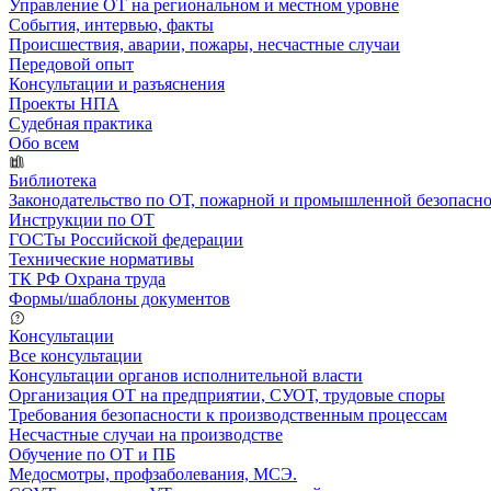
Управление ОТ на региональном и местном уровне
События, интервью, факты
Происшествия, аварии, пожары, несчастные случаи
Передовой опыт
Консультации и разъяснения
Проекты НПА
Судебная практика
Обо всем
Библиотека
Законодательство по ОТ, пожарной и промышленной безопасн
Инструкции по ОТ
ГОСТы Российской федерации
Технические нормативы
ТК РФ Охрана труда
Формы/шаблоны документов
Консультации
Все консультации
Консультации органов исполнительной власти
Организация ОТ на предприятии, СУОТ, трудовые споры
Требования безопасности к производственным процессам
Несчастные случаи на производстве
Обучение по ОТ и ПБ
Медосмотры, профзаболевания, МСЭ.