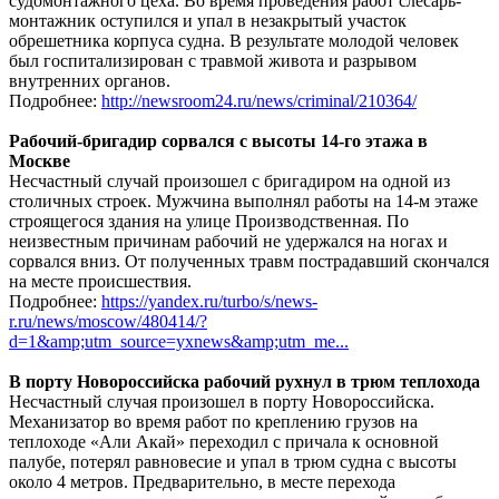
судомонтажного цеха. Во время проведения работ слесарь-
монтажник оступился и упал в незакрытый участок
обрешетника корпуса судна. В результате молодой человек
был госпитализирован с травмой живота и разрывом
внутренних органов.
Подробнее:
http://newsroom24.ru/news/criminal/210364/
Рабочий-бригадир сорвался с высоты 14-го этажа в
Москве
Несчастный случай произошел с бригадиром на одной из
столичных строек. Мужчина выполнял работы на 14-м этаже
строящегося здания на улице Производственная. По
неизвестным причинам рабочий не удержался на ногах и
сорвался вниз. От полученных травм пострадавший скончался
на месте происшествия.
Подробнее:
https://yandex.ru/turbo/s/news-
r.ru/news/moscow/480414/?
d=1&amp;utm_source=yxnews&amp;utm_me...
В порту Новороссийска рабочий рухнул в трюм теплохода
Несчастный случая произошел в порту Новороссийска.
Механизатор во время работ по креплению грузов на
теплоходе «Али Акай» переходил с причала к основной
палубе, потерял равновесие и упал в трюм судна с высоты
около 4 метров. Предварительно, в месте перехода