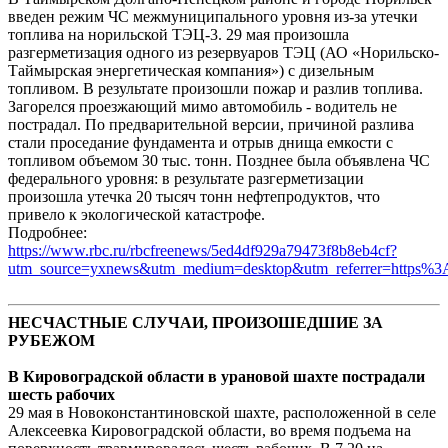
введен режим ЧС межмуниципального уровня из-за утечки
топлива на норильской ТЭЦ-3. 29 мая произошла
разгерметизация одного из резервуаров ТЭЦ (АО «Норильско-
Таймырская энергетическая компания») с дизельным
топливом. В результате произошли пожар и разлив топлива.
Загорелся проезжающий мимо автомобиль - водитель не
пострадал. По предварительной версии, причиной разлива
стали проседание фундамента и отрыв днища емкости с
топливом объемом 30 тыс. тонн. Позднее была объявлена ЧС
федерального уровня: в результате разгерметизации
произошла утечка 20 тысяч тонн нефтепродуктов, что
привело к экологической катастрофе.
Подробнее:
https://www.rbc.ru/rbcfreenews/5ed4df929a79473f8b8eb4cf?
utm_source=yxnews&utm_medium=desktop&utm_referrer=https
НЕСЧАСТНЫЕ СЛУЧАИ, ПРОИЗОШЕДШИЕ ЗА
РУБЕЖОМ
В Кировоградской области в урановой шахте пострадали
шесть рабочих
29 мая в Новоконстантиновской шахте, расположенной в селе
Алексеевка Кировоградской области, во время подъема на