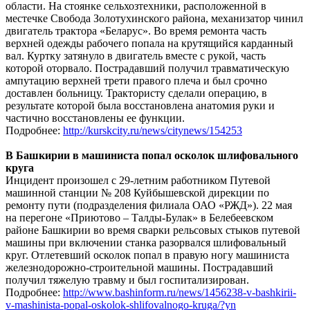
области. На стоянке сельхозтехники, расположенной в
местечке Свобода Золотухинского района, механизатор чинил
двигатель трактора «Беларус». Во время ремонта часть
верхней одежды рабочего попала на крутящийся карданный
вал. Куртку затянуло в двигатель вместе с рукой, часть
которой оторвало. Пострадавший получил травматическую
ампутацию верхней трети правого плеча и был срочно
доставлен больницу. Трактористу сделали операцию, в
результате которой была восстановлена анатомия руки и
частично восстановлены ее функции.
Подробнее:
http://kurskcity.ru/news/citynews/154253
В Башкирии в машиниста попал осколок шлифовального
круга
Инцидент произошел с 29-летним работником Путевой
машинной станции № 208 Куйбышевской дирекции по
ремонту пути (подразделения филиала ОАО «РЖД»). 22 мая
на перегоне «Приютово – Талды-Булак» в Белебеевском
районе Башкирии во время сварки рельсовых стыков путевой
машины при включении станка разорвался шлифовальный
круг. Отлетевший осколок попал в правую ногу машиниста
железнодорожно-строительной машины. Пострадавший
получил тяжелую травму и был госпитализирован.
Подробнее:
http://www.bashinform.ru/news/1456238-v-bashkirii-
v-mashinista-popal-oskolok-shlifovalnogo-kruga/?yn