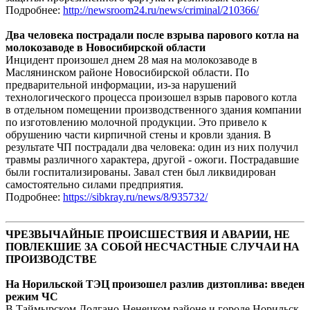
Подробнее:
http://newsroom24.ru/news/criminal/210366/
Два человека пострадали после взрыва парового котла на
молокозаводе в Новосибирской области
Инцидент произошел днем 28 мая на молокозаводе в
Маслянинском районе Новосибирской области. По
предварительной информации, из-за нарушений
технологического процесса произошел взрыв парового котла
в отдельном помещении производственного здания компании
по изготовлению молочной продукции. Это привело к
обрушению части кирпичной стены и кровли здания. В
результате ЧП пострадали два человека: один из них получил
травмы различного характера, другой - ожоги. Пострадавшие
были госпитализированы. Завал стен был ликвидирован
самостоятельно силами предприятия.
Подробнее:
https://sibkray.ru/news/8/935732/
ЧРЕЗВЫЧАЙНЫЕ ПРОИСШЕСТВИЯ И АВАРИИ, НЕ
ПОВЛЕКШИЕ ЗА СОБОЙ НЕСЧАСТНЫЕ СЛУЧАИ НА
ПРОИЗВОДСТВЕ
На Норильской ТЭЦ произошел разлив дизтоплива: введен
режим ЧС
В Таймырском Долгано-Ненецком районе и городе Норильск