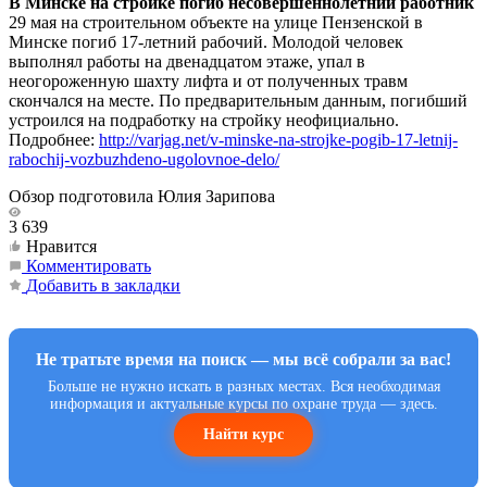
В Минске на стройке погиб несовершеннолетний работник
29 мая на строительном объекте на улице Пензенской в
Минске погиб 17-летний рабочий. Молодой человек
выполнял работы на двенадцатом этаже, упал в
неогороженную шахту лифта и от полученных травм
скончался на месте. По предварительным данным, погибший
устроился на подработку на стройку неофициально.
Подробнее:
http://varjag.net/v-minske-na-strojke-pogib-17-letnij-
rabochij-vozbuzhdeno-ugolovnoe-delo/
Обзор подготовила Юлия Зарипова
3 639
Нравится
Комментировать
Добавить в закладки
Не тратьте время на поиск — мы всё собрали за вас!
Больше не нужно искать в разных местах. Вся необходимая
информация и актуальные курсы по охране труда — здесь.
Найти курс