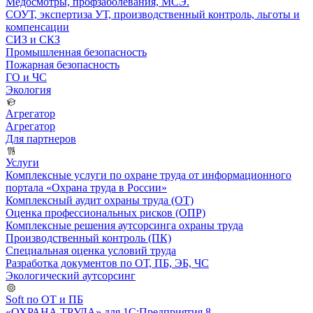
Медосмотры, профзаболевания, МСЭ.
СОУТ, экспертиза УТ, производственный контроль, льготы и
компенсации
СИЗ и СКЗ
Промышленная безопасность
Пожарная безопасность
ГО и ЧС
Экология
Агрегатор
Агрегатор
Для партнеров
Услуги
Комплексные услуги по охране труда от информационного
портала «Охрана труда в России»
Комплексный аудит охраны труда (ОТ)
Оценка профессиональных рисков (ОПР)
Комплексные решения аутсорсинга охраны труда
Производственный контроль (ПК)
Специальная оценка условий труда
Разработка документов по ОТ, ПБ, ЭБ, ЧС
Экологический аутсорсинг
Soft по ОТ и ПБ
«ОХРАНА ТРУДА» для 1С:Предприятия 8