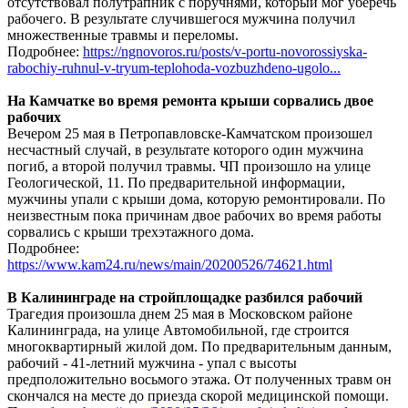
отсутствовал полутрапник с поручнями, который мог уберечь
рабочего. В результате случившегося мужчина получил
множественные травмы и переломы.
Подробнее:
https://ngnovoros.ru/posts/v-portu-novorossiyska-
rabochiy-ruhnul-v-tryum-teplohoda-vozbuzhdeno-ugolo...
На Камчатке во время ремонта крыши сорвались двое
рабочих
Вечером 25 мая в Петропавловске-Камчатском произошел
несчастный случай, в результате которого один мужчина
погиб, а второй получил травмы. ЧП произошло на улице
Геологической, 11. По предварительной информации,
мужчины упали с крыши дома, которую ремонтировали. По
неизвестным пока причинам двое рабочих во время работы
сорвались с крыши трехэтажного дома.
Подробнее:
https://www.kam24.ru/news/main/20200526/74621.html
В Калининграде на стройплощадке разбился рабочий
Трагедия произошла днем 25 мая в Московском районе
Калининграда, на улице Автомобильной, где строится
многоквартирный жилой дом. По предварительным данным,
рабочий - 41-летний мужчина - упал с высоты
предположительно восьмого этажа. От полученных травм он
скончался на месте до приезда скорой медицинской помощи.