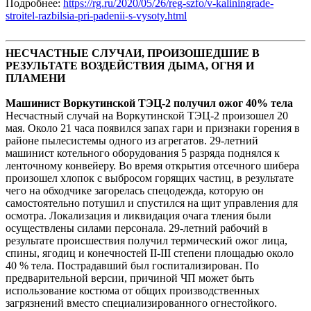
Подробнее:
https://rg.ru/2020/05/26/reg-szfo/v-kaliningrade-
stroitel-razbilsia-pri-padenii-s-vysoty.html
НЕСЧАСТНЫЕ СЛУЧАИ, ПРОИЗОШЕДШИЕ В
РЕЗУЛЬТАТЕ ВОЗДЕЙСТВИЯ ДЫМА, ОГНЯ И
ПЛАМЕНИ
Машинист Воркутинской ТЭЦ-2 получил ожог 40% тела
Несчастный случай на Воркутинской ТЭЦ-2 произошел 20
мая. Около 21 часа появился запах гари и признаки горения в
районе пылесистемы одного из агрегатов. 29-летний
машинист котельного оборудования 5 разряда поднялся к
ленточному конвейеру. Во время открытия отсечного шибера
произошел хлопок с выбросом горящих частиц, в результате
чего на обходчике загорелась спецодежда, которую он
самостоятельно потушил и спустился на щит управления для
осмотра. Локализация и ликвидация очага тления были
осуществлены силами персонала. 29-летний рабочий в
результате происшествия получил термический ожог лица,
спины, ягодиц и конечностей II-III степени площадью около
40 % тела. Пострадавший был госпитализирован. По
предварительной версии, причиной ЧП может быть
использование костюма от общих производственных
загрязнений вместо специализированного огнестойкого.