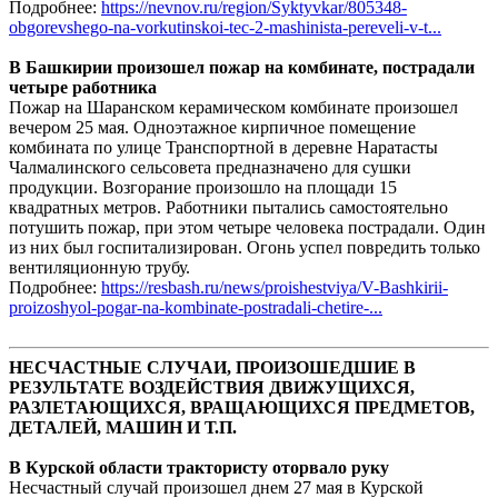
Подробнее:
https://nevnov.ru/region/Syktyvkar/805348-
obgorevshego-na-vorkutinskoi-tec-2-mashinista-pereveli-v-t...
В Башкирии произошел пожар на комбинате, пострадали
четыре работника
Пожар на Шаранском керамическом комбинате произошел
вечером 25 мая. Одноэтажное кирпичное помещение
комбината по улице Транспортной в деревне Наратасты
Чалмалинского сельсовета предназначено для сушки
продукции. Возгорание произошло на площади 15
квадратных метров. Работники пытались самостоятельно
потушить пожар, при этом четыре человека пострадали. Один
из них был госпитализирован. Огонь успел повредить только
вентиляционную трубу.
Подробнее:
https://resbash.ru/news/proishestviya/V-Bashkirii-
proizoshyol-pogar-na-kombinate-postradali-chetire-...
НЕСЧАСТНЫЕ СЛУЧАИ, ПРОИЗОШЕДШИЕ В
РЕЗУЛЬТАТЕ ВОЗДЕЙСТВИЯ ДВИЖУЩИХСЯ,
РАЗЛЕТАЮЩИХСЯ, ВРАЩАЮЩИХСЯ ПРЕДМЕТОВ,
ДЕТАЛЕЙ, МАШИН И Т.П.
В Курской области трактористу оторвало руку
Несчастный случай произошел днем 27 мая в Курской