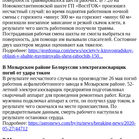
поверхность травмировалось шесть рабочих. В 7.20 на
Новоконстантиновской шахте ГП «ВостГОК» произошел
несчастный случай: во время поднятия работников ночной
смены с горизонта «минус 300 м» на горизонт «минус 60 м»
произошли внезапное зависание и резкий скачок клети, в
результате чего шесть работников получили травмы.
Пострадавшая рабочая смена шахты не смогла выбраться на
поверхность, для помощи им вызывали спасателей. Состояние
двух шахтеров медики оценивают как тяжелое.
Подробнее:
https://gordonua.com/news/society/v-kirovogradskoy-
oblasti-v-shahte-travmirovalis-shest-rabochih-150...
В Мозырском районе Белоруссии электрогазосварщик
погиб от удара током
В результате несчастного случая на производстве 26 мая погиб
работник асфальтобетонного завода в Мозырском районе. 52-
летний электрогазосварщик предприятия подготавливал
сварочный аппарат для проведения ремонтных работ. Когда
мужчина подключал аппарат к сети, он получил удар током, в
результате чего скончался на месте происшествия. По
предварительным данным, смерть рабочего наступила в
результате остановки сердца.
Подробнее:
https://agronews.com/by/ru/news/breaking-news/2020-
05-27/44712