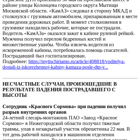
районе улицы Колонцева городского округа Мытищи
Московской области. «КамАЗ» следовал в сторону МКАД и
столкнулся с грузовым автомобилем, припаркованным в месте
проведения дорожных работ. В момент столкновения в
грузовике находились рабочие, которые не пострадали.
Водитель «КамАЗа» оказался зажат в кабине рулевой рейкой.
Мужчина получил перелом бедренных костей и
множественные ушибы. Чтобы извлечь водителя из
искореженной кабины, потребовалась помощь спасателей.
Пострадавший был госпитализирован.
Подробнее:
https://mytischiriamo.ru/article/408818/voditelya-
dostali-iz-iskorezhennoj-kabiny-kamaza-posle-dtp-v...
НЕСЧАСТНЫЕ СЛУЧАИ, ПРОИЗОШЕДШИЕ В
РЕЗУЛЬТАТЕ ПАДЕНИЯ ПОСТРАДАВШЕГО С
ВЫСОТЫ
Сотрудник «Красного Сормова» при падении получил
разрыв внутренних органов
24-летний слесарь-монтажник ПАО «Завод «Красное
Сормово» в Нижегородской области получил тяжелые
травмы, упав в незакрытый участок обрешетника 22 мая. В
тот день рабочий находился в машинном отделении