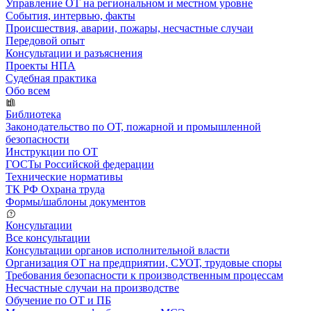
Управление ОТ на региональном и местном уровне
События, интервью, факты
Происшествия, аварии, пожары, несчастные случаи
Передовой опыт
Консультации и разъяснения
Проекты НПА
Судебная практика
Обо всем
Библиотека
Законодательство по ОТ, пожарной и промышленной
безопасности
Инструкции по ОТ
ГОСТы Российской федерации
Технические нормативы
ТК РФ Охрана труда
Формы/шаблоны документов
Консультации
Все консультации
Консультации органов исполнительной власти
Организация ОТ на предприятии, СУОТ, трудовые споры
Требования безопасности к производственным процессам
Несчастные случаи на производстве
Обучение по ОТ и ПБ