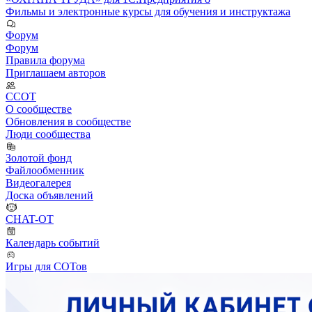
Фильмы и электронные курсы для обучения и инструктажа
Форум
Форум
Правила форума
Приглашаем авторов
ССОТ
О сообществе
Обновления в сообществе
Люди сообщества
Золотой фонд
Файлообменник
Видеогалерея
Доска объявлений
CHAT-OT
Календарь событий
Игры для СОТов