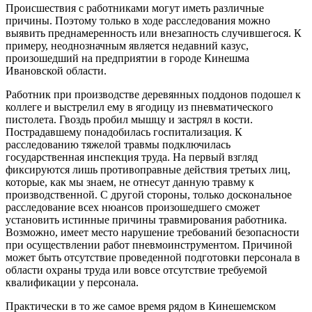
Происшествия с работниками могут иметь различные
причины. Поэтому только в ходе расследования можно
выявить преднамеренность или внезапность случившегося. К
примеру, неоднозначным является недавний казус,
произошедший на предприятии в городе Кинешма
Ивановской области.
Работник при производстве деревянных поддонов подошел к
коллеге и выстрелил ему в ягодицу из пневматического
пистолета. Гвоздь пробил мышцу и застрял в кости.
Пострадавшему понадобилась госпитализация. К
расследованию тяжелой травмы подключилась
государственная инспекция труда. На первый взгляд
фиксируются лишь противоправные действия третьих лиц,
которые, как мы знаем, не отнесут данную травму к
производственной. С другой стороны, только доскональное
расследование всех нюансов произошедшего сможет
установить истинные причины травмирования работника.
Возможно, имеет место нарушение требований безопасности
при осуществлении работ пневмоинструментом. Причиной
может быть отсутствие проведенной подготовки персонала в
области охраны труда или вовсе отсутствие требуемой
квалификации у персонала.
Практически в то же самое время рядом в Кинешемском