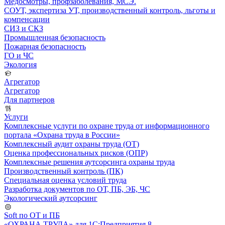
Медосмотры, профзаболевания, МСЭ.
СОУТ, экспертиза УТ, производственный контроль, льготы и
компенсации
СИЗ и СКЗ
Промышленная безопасность
Пожарная безопасность
ГО и ЧС
Экология
Агрегатор
Агрегатор
Для партнеров
Услуги
Комплексные услуги по охране труда от информационного
портала «Охрана труда в России»
Комплексный аудит охраны труда (ОТ)
Оценка профессиональных рисков (ОПР)
Комплексные решения аутсорсинга охраны труда
Производственный контроль (ПК)
Специальная оценка условий труда
Разработка документов по ОТ, ПБ, ЭБ, ЧС
Экологический аутсорсинг
Soft по ОТ и ПБ
«ОХРАНА ТРУДА» для 1С:Предприятия 8