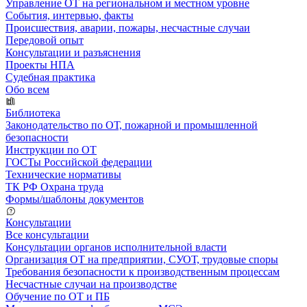
Управление ОТ на региональном и местном уровне
События, интервью, факты
Происшествия, аварии, пожары, несчастные случаи
Передовой опыт
Консультации и разъяснения
Проекты НПА
Судебная практика
Обо всем
Библиотека
Законодательство по ОТ, пожарной и промышленной
безопасности
Инструкции по ОТ
ГОСТы Российской федерации
Технические нормативы
ТК РФ Охрана труда
Формы/шаблоны документов
Консультации
Все консультации
Консультации органов исполнительной власти
Организация ОТ на предприятии, СУОТ, трудовые споры
Требования безопасности к производственным процессам
Несчастные случаи на производстве
Обучение по ОТ и ПБ