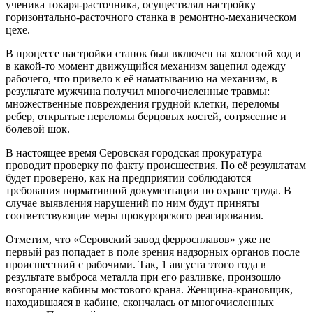
ученика токаря-расточника, осуществлял настройку
горизонтально-расточного станка в ремонтно-механическом
цехе.
В процессе настройки станок был включен на холостой ход и
в какой-то момент движущийся механизм зацепил одежду
рабочего, что привело к её наматыванию на механизм, в
результате мужчина получил многочисленные травмы:
множественные повреждения грудной клетки, переломы
ребер, открытые переломы берцовых костей, сотрясение и
болевой шок.
В настоящее время Серовская городская прокуратура
проводит проверку по факту происшествия. По её результатам
будет проверено, как на предприятии соблюдаются
требования нормативной документации по охране труда. В
случае выявления нарушений по ним будут приняты
соответствующие меры прокурорского реагирования.
Отметим, что «Серовский завод ферросплавов» уже не
первый раз попадает в поле зрения надзорных органов после
происшествий с рабочими. Так, 1 августа этого года в
результате выброса металла при его разливке, произошло
возгорание кабины мостового крана. Женщина-крановщик,
находившаяся в кабине, скончалась от многочисленных