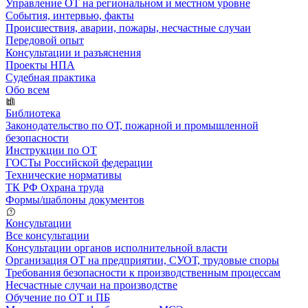
Управление ОТ на региональном и местном уровне
События, интервью, факты
Происшествия, аварии, пожары, несчастные случаи
Передовой опыт
Консультации и разъяснения
Проекты НПА
Судебная практика
Обо всем
Библиотека
Законодательство по ОТ, пожарной и промышленной
безопасности
Инструкции по ОТ
ГОСТы Российской федерации
Технические нормативы
ТК РФ Охрана труда
Формы/шаблоны документов
Консультации
Все консультации
Консультации органов исполнительной власти
Организация ОТ на предприятии, СУОТ, трудовые споры
Требования безопасности к производственным процессам
Несчастные случаи на производстве
Обучение по ОТ и ПБ