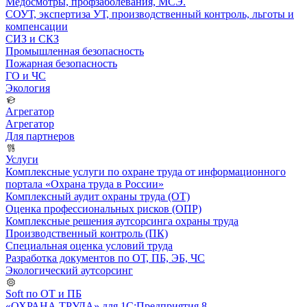
Медосмотры, профзаболевания, МСЭ.
СОУТ, экспертиза УТ, производственный контроль, льготы и
компенсации
СИЗ и СКЗ
Промышленная безопасность
Пожарная безопасность
ГО и ЧС
Экология
Агрегатор
Агрегатор
Для партнеров
Услуги
Комплексные услуги по охране труда от информационного
портала «Охрана труда в России»
Комплексный аудит охраны труда (ОТ)
Оценка профессиональных рисков (ОПР)
Комплексные решения аутсорсинга охраны труда
Производственный контроль (ПК)
Специальная оценка условий труда
Разработка документов по ОТ, ПБ, ЭБ, ЧС
Экологический аутсорсинг
Soft по ОТ и ПБ
«ОХРАНА ТРУДА» для 1С:Предприятия 8