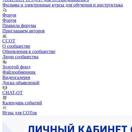
Фильмы и электронные курсы для обучения и инструктажа
Форум
Форум
Правила форума
Приглашаем авторов
ССОТ
О сообществе
Обновления в сообществе
Люди сообщества
Золотой фонд
Файлообменник
Видеогалерея
Доска объявлений
CHAT-OT
Календарь событий
Игры для СОТов