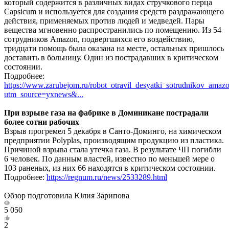
который содержится в различных видах стручкового перца
Capsicum и используется для создания средств раздражающего
действия, применяемых против людей и медведей. Пары
вещества мгновенно распространились по помещению. Из 54
сотрудников Amazon, подвергшихся его воздействию,
тридцати помощь была оказана на месте, остальных пришлось
доставить в больницу. Один из пострадавших в критическом
состоянии.
Подробнее:
https://www.zarubejom.ru/robot_otravil_desyatki_sotrudnikov_amaz
utm_source=yxnews&...
При взрыве газа на фабрике в Доминикане пострадали
более сотни рабочих
Взрыв прогремел 5 декабря в Санто-Доминго, на химическом
предприятии Polyplas, производящим продукцию из пластика.
Причиной взрыва стала утечка газа. В результате ЧП погибли
6 человек. По данным властей, известно по меньшей мере о
103 раненых, из них 66 находятся в критическом состоянии.
Подробнее:
https://regnum.ru/news/2533289.html
Обзор подготовила Юлия Зарипова
5 050
2