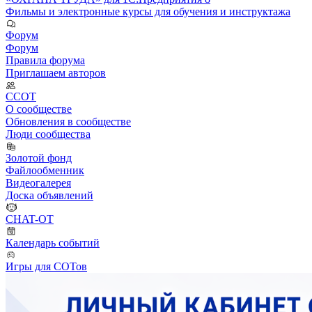
Фильмы и электронные курсы для обучения и инструктажа
Форум
Форум
Правила форума
Приглашаем авторов
ССОТ
О сообществе
Обновления в сообществе
Люди сообщества
Золотой фонд
Файлообменник
Видеогалерея
Доска объявлений
CHAT-OT
Календарь событий
Игры для СОТов