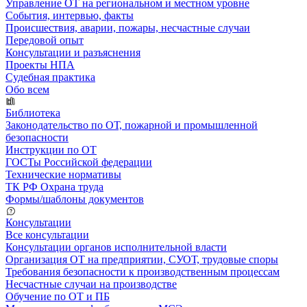
Управление ОТ на региональном и местном уровне
События, интервью, факты
Происшествия, аварии, пожары, несчастные случаи
Передовой опыт
Консультации и разъяснения
Проекты НПА
Судебная практика
Обо всем
Библиотека
Законодательство по ОТ, пожарной и промышленной
безопасности
Инструкции по ОТ
ГОСТы Российской федерации
Технические нормативы
ТК РФ Охрана труда
Формы/шаблоны документов
Консультации
Все консультации
Консультации органов исполнительной власти
Организация ОТ на предприятии, СУОТ, трудовые споры
Требования безопасности к производственным процессам
Несчастные случаи на производстве
Обучение по ОТ и ПБ