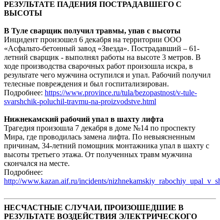
РЕЗУЛЬТАТЕ ПАДЕНИЯ ПОСТРАДАВШЕГО С
ВЫСОТЫ
В Туле сварщик получил травмы, упав с высоты
Инцидент произошел 6 декабря на территории ООО
«Асфальто-бетонный завод «Звезда». Пострадавший – 61-
летний сварщик - выполнял работы на высоте 3 метров. В
ходе производства сварочных работ произошла искра, в
результате чего мужчина оступился и упал. Рабочий получил
телесные повреждения и был госпитализирован.
Подробнее:
https://www.province.ru/tula/bezopastnost/v-tule-
svarshchik-poluchil-travmu-na-proizvodstve.html
Нижнекамский рабочий упал в шахту лифта
Трагедия произошла 7 декабря в доме №14 по проспекту
Мира, где проводилась замена лифта. По невыясненным
причинам, 34-летний помощник монтажника упал в шахту с
высоты третьего этажа. От полученных травм мужчина
скончался на месте.
Подробнее:
http://www.kazan.aif.ru/incidents/nizhnekamskiy_rabochiy_upal_v_sh
НЕСЧАСТНЫЕ СЛУЧАИ, ПРОИЗОШЕДШИЕ В
РЕЗУЛЬТАТЕ ВОЗДЕЙСТВИЯ ЭЛЕКТРИЧЕСКОГО