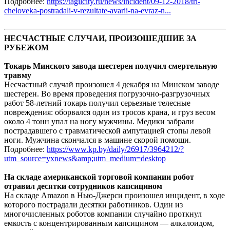
Подробнее:
https://tagilcity.ru/news/incident/09-12-2018/tri-
cheloveka-postradali-v-rezultate-avarii-na-evraz-n...
НЕСЧАСТНЫЕ СЛУЧАИ, ПРОИЗОШЕДШИЕ ЗА
РУБЕЖОМ
Токарь Минского завода шестерен получил смертельную
травму
Несчастный случай произошел 4 декабря на Минском заводе
шестерен. Во время проведения погрузочно-разгрузочных
работ 58-летний токарь получил серьезные телесные
повреждения: оборвался один из тросов крана, и груз весом
около 4 тонн упал на ногу мужчины. Медики забрали
пострадавшего с травматической ампутацией стопы левой
ноги. Мужчина скончался в машине скорой помощи.
Подробнее:
https://www.kp.by/daily/26917/3964212/?
utm_source=yxnews&amp;utm_medium=desktop
На складе американской торговой компании робот
отравил десятки сотрудников капсицином
На складе Amazon в Нью-Джерси произошел инцидент, в ходе
которого пострадали десятки работников. Один из
многочисленных роботов компании случайно проткнул
емкость с концентрированным капсицином — алкалоидом,