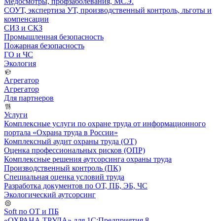
Медосмотры, профзаболевания, МСЭ.
СОУТ, экспертиза УТ, производственный контроль, льготы и
компенсации
СИЗ и СКЗ
Промышленная безопасность
Пожарная безопасность
ГО и ЧС
Экология
Агрегатор
Агрегатор
Для партнеров
Услуги
Комплексные услуги по охране труда от информационного
портала «Охрана труда в России»
Комплексный аудит охраны труда (ОТ)
Оценка профессиональных рисков (ОПР)
Комплексные решения аутсорсинга охраны труда
Производственный контроль (ПК)
Специальная оценка условий труда
Разработка документов по ОТ, ПБ, ЭБ, ЧС
Экологический аутсорсинг
Soft по ОТ и ПБ
«ОХРАНА ТРУДА» для 1С:Предприятия 8