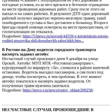
грузовика «Скания» с полуприцепом не учел дорожные и
погодные условия, из-за чего врезался в бетонное ограждение
на месте проведения дорожных работ. Сразу после этого он
наехал и на самих рабочих. В результате ДТП один дорожный
рабочий получил закрытую черепно-мозговую травму, ушиб
тазобедренного сустава и был доставлен в больницу. Второго
бригада скорой помощи осмотрела на месте происшествия, от
госпитализации он отказался.
Подробнее:
https://53news.ru/novosti/44559-v-krestetskom-rajone-
voditel-gruzovika-sbil-dorozhnykh-rabochikh.htm...
В Ростове-на-Дону водителя городского транспорта
насмерть задавил автобус
Несчастный случай произошел днем 9 декабря на улице
Орской. Автобус МУП МТК «Ростовпассажиртранс»,
курсирующий по маршруту «3а», сломался в районе конечной
остановки. Водитель высадил пассажиров, а сам полез под
днище, чтобы посмотреть, в чем проблема. В этот момент
автобус покатился и насмерть задавил водителя. От
полученных травм мужчина скончался.
Подробнее:
https://news-r.ru/news/rostov_oblast/269258/
НЕСЧАСТНЫЕ СЛУЧАИ, ПРОИЗОШЕДШИЕ В