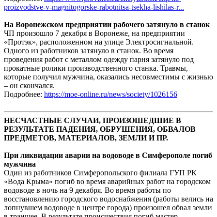
proizvodstve-v-magnitogorske-rabotnitsa-tsekha-lishilas-r...
На Воронежском предприятии рабочего затянуло в станок
ЧП произошло 7 декабря в Воронеже, на предприятии
«Протэк», расположенном на улице Электросигнальной.
Одного из работников затянуло в станок. Во время
проведения работ с металлом одежду парня затянуло под
прокатные ролики производственного станка. Травмы,
которые получил мужчина, оказались несовместимы с жизнью
– он скончался.
Подробнее:
https://moe-online.ru/news/society/1026156
НЕСЧАСТНЫЕ СЛУЧАИ, ПРОИЗОШЕДШИЕ В
РЕЗУЛЬТАТЕ ПАДЕНИЯ, ОБРУШЕНИЯ, ОБВАЛОВ
ПРЕДМЕТОВ, МАТЕРИАЛОВ, ЗЕМЛИ И ПР.
При ликвидации аварии на водоводе в Симферополе погиб
мужчина
Один из работников Симферопольского филиала ГУП РК
«Вода Крыма» погиб во время аварийных работ на городском
водоводе в ночь на 9 декабря. Во время работы по
восстановлению городского водоснабжения (работы велись на
лопнувшем водоводе в центре города) произошел обвал земли
в траншее. В результате происшествия погиб мастер