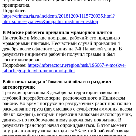
предприятия.
Подробнее:
https://crimea.ria.ru/incidents/20181209/1115720935.html?
utm_source=yxnews&amp;utm_medium=desktop
В Москве рабочего придавило мраморной плитой
На стройке в Москве пострадал рабочий: его придавило
мраморными плитами. Несчастный случай произошел 4
декабря возле офисного здания на 7-й Парковой улице. В
результате инцидента рабочий получил травмы и был
госпитализирован.
Подробнее:
https://inforeactor.ru/region/msk/196667-v-moskve-
rabochego-pridavilo-mramornoi-plitoi
Работника завода в Тюменской области раздавил
автопогрузчик
Трагедия произошла 3 декабря на территории завода по
глубокой переработке зерна, расположенного в Ишимском
районе. Во время погрузочно-разгрузочных работ произошло
раскачивание груза (двух мешков с сульфатом аммония, весом
880 кг каждый), который перевозил вилковый автопогрузчик,
двигаясь по необорудованному дорожному покрытию. В
результате транспорт начал опрокидываться. В этот момент
внутри автопогрузчика находился 53-летний рабочий завода,