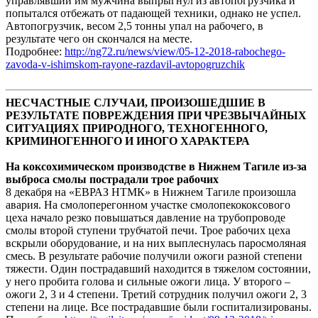
управлявший им мужчина выпрыгнул из автопогрузчика и
попытался отбежать от падающей техники, однако не успел.
Автопогрузчик, весом 2,5 тонны упал на рабочего, в
результате чего он скончался на месте.
Подробнее:
http://ng72.ru/news/view/05-12-2018-rabochego-
zavoda-v-ishimskom-rayone-razdavil-avtopogruzchik
НЕСЧАСТНЫЕ СЛУЧАИ, ПРОИЗОШЕДШИЕ В
РЕЗУЛЬТАТЕ ПОВРЕЖДЕНИЯ ПРИ ЧРЕЗВЫЧАЙНЫХ
СИТУАЦИЯХ ПРИРОДНОГО, ТЕХНОГЕННОГО,
КРИМИНОГЕННОГО И ИНОГО ХАРАКТЕРА
На коксохимическом производстве в Нижнем Тагиле из-за
выброса смолы пострадали трое рабочих
8 декабря на «ЕВРАЗ НТМК» в Нижнем Тагиле произошла
авария. На смолоперегонном участке смолопекококсового
цеха начало резко повышаться давление на трубопроводе
смолы второй ступени трубчатой печи. Трое рабочих цеха
вскрыли оборудование, и на них выплеснулась паросмоляная
смесь. В результате рабочие получили ожоги разной степени
тяжести. Один пострадавший находится в тяжелом состоянии,
у него пробита голова и сильные ожоги лица. У второго –
ожоги 2, 3 и 4 степени. Третий сотрудник получил ожоги 2, 3
степени на лице. Все пострадавшие были госпитализированы.