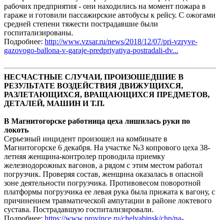
рабочих предприятия - они находились на момент пожара в
гараже и готовили пассажирские автобусы к рейсу. С ожогами
средней степени тяжести пострадавшие были
госпитализированы.
Подробнее:
http://www.vzsar.ru/news/2018/12/07/pri-vzryve-
gazovogo-ballona-v-garaje-predpriyatiya-postradali-dv...
НЕСЧАСТНЫЕ СЛУЧАИ, ПРОИЗОШЕДШИЕ В
РЕЗУЛЬТАТЕ ВОЗДЕЙСТВИЯ ДВИЖУЩИХСЯ,
РАЗЛЕТАЮЩИХСЯ, ВРАЩАЮЩИХСЯ ПРЕДМЕТОВ,
ДЕТАЛЕЙ, МАШИН И Т.П.
В Магнитогорске работница цеха лишилась руки по
локоть
Серьезный инцидент произошел на комбинате в
Магнитогорске 6 декабря. На участке №3 копрового цеха 38-
летняя женщина-контролер проводила приемку
железнодорожных вагонов, а рядом с этим местом работал
погрузчик. Проверяя состав, женщина оказалась в опасной
зоне деятельности погрузчика. Противовесом поворотной
платформы погрузчика ее левая рука была прижата к вагону, с
причинением травматической ампутации в районе локтевого
сустава. Пострадавшую госпитализировали.
Подробнее:
https://www.province.ru/chelyabinsk/chp/na-