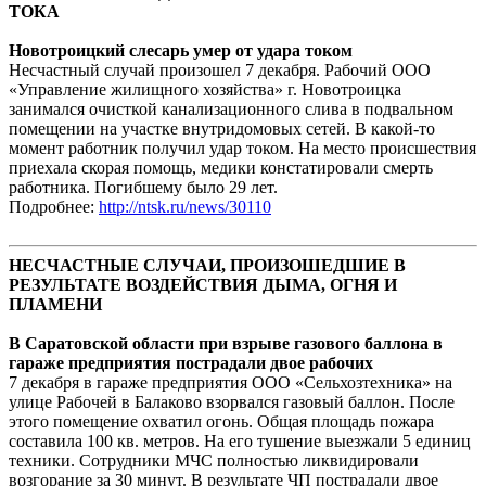
ТОКА
Новотроицкий слесарь умер от удара током
Несчастный случай произошел 7 декабря. Рабочий ООО
«Управление жилищного хозяйства» г. Новотроицка
занимался очисткой канализационного слива в подвальном
помещении на участке внутридомовых сетей. В какой-то
момент работник получил удар током. На место происшествия
приехала скорая помощь, медики констатировали смерть
работника. Погибшему было 29 лет.
Подробнее:
http://ntsk.ru/news/30110
НЕСЧАСТНЫЕ СЛУЧАИ, ПРОИЗОШЕДШИЕ В
РЕЗУЛЬТАТЕ ВОЗДЕЙСТВИЯ ДЫМА, ОГНЯ И
ПЛАМЕНИ
В Саратовской области при взрыве газового баллона в
гараже предприятия пострадали двое рабочих
7 декабря в гараже предприятия ООО «Сельхозтехника» на
улице Рабочей в Балаково взорвался газовый баллон. После
этого помещение охватил огонь. Общая площадь пожара
составила 100 кв. метров. На его тушение выезжали 5 единиц
техники. Сотрудники МЧС полностью ликвидировали
возгорание за 30 минут. В результате ЧП пострадали двое