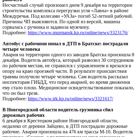
Несчастный случай произошел днем 9 декабря на территории
строительства комплекса перегрузки угля «Лавна» в районе
Междуречья. Под колесами «УАЗа» погиб 52-летний рабочий.
Причины ЧП выясняются. По одной из версий, машина
сорвалась с ручника и задавила мужчину.
Подробнее:
https://www.murmansk.kp.ru/online/news/3323176/
Автобус с рабочими попал в ДТП в Братске: пострадали
четыре человека
Авария на территории одного из заводов Братска произошла 8
декабря. Водитель автобуса, который развозил 30 сотрудников
по рабочим местам, не справился с управлением и врезался в
опору на краю проезжей части. В результате происшествия
травмы получили четыре человека. Сам водитель рассказал
инспекторам ГИБДД, что перед аварией, во время движения
ему стало плохо. Медицинское освидетельствование показало,
что он был трезв.
Подробнее:
https://www.irk.kp.ru/online/news/3321617/
В Новгородской области водитель грузовика сбил
дорожных рабочих
6 декабря в Крестецком районе Новгородской области,
недалеко от деревни Зайцево, в ДТП пострадали дорожные
рабочие. Авария произошла на 476 км трассы М-10. Водитель