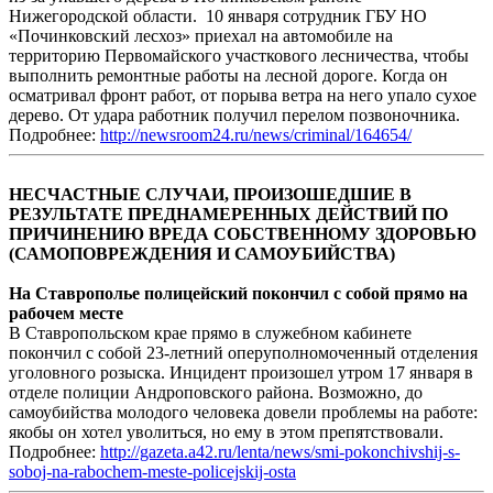
Нижегородской области. 10 января сотрудник ГБУ НО
«Починковский лесхоз» приехал на автомобиле на
территорию Первомайского участкового лесничества, чтобы
выполнить ремонтные работы на лесной дороге. Когда он
осматривал фронт работ, от порыва ветра на него упало сухое
дерево. От удара работник получил перелом позвоночника.
Подробнее:
http://newsroom24.ru/news/criminal/164654/
НЕСЧАСТНЫЕ СЛУЧАИ, ПРОИЗОШЕДШИЕ В
РЕЗУЛЬТАТЕ ПРЕДНАМЕРЕННЫХ ДЕЙСТВИЙ ПО
ПРИЧИНЕНИЮ ВРЕДА СОБСТВЕННОМУ ЗДОРОВЬЮ
(САМОПОВРЕЖДЕНИЯ И САМОУБИЙСТВА)
На Ставрополье полицейский покончил с собой прямо на
рабочем месте
В Ставропольском крае прямо в служебном кабинете
покончил с собой 23-летний оперуполномоченный отделения
уголовного розыска. Инцидент произошел утром 17 января в
отделе полиции Андроповского района. Возможно, до
самоубийства молодого человека довели проблемы на работе:
якобы он хотел уволиться, но ему в этом препятствовали.
Подробнее:
http://gazeta.a42.ru/lenta/news/smi-pokonchivshij-s-
soboj-na-rabochem-meste-policejskij-osta