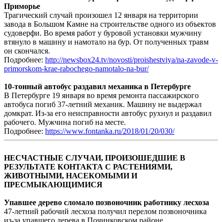
Приморье
Трагический случай произошел 12 января на территории
завода в Большом Камне на строительстве одного из объектов
судоверфи. Во время работ у буровой установки мужчину
втянуло в машину и намотало на бур. От полученных травм
он скончался.
Подробнее:
http://newsbox24.tv/novosti/proishestviya/na-zavode-v-
primorskom-krae-rabochego-namotalo-na-bur/
10-тонный автобус раздавил механика в Петербурге
В Петербурге 19 января во время ремонта пассажирского
автобуса погиб 37-летний механик. Машину не выдержал
домкрат. Из-за его неисправности автобус рухнул и раздавил
рабочего. Мужчина погиб на месте.
Подробнее:
https://www.fontanka.ru/2018/01/20/030/
НЕСЧАСТНЫЕ СЛУЧАИ, ПРОИЗОШЕДШИЕ В
РЕЗУЛЬТАТЕ КОНТАКТА С РАСТЕНИЯМИ,
ЖИВОТНЫМИ, НАСЕКОМЫМИ И
ПРЕСМЫКАЮЩИМИСЯ
Упавшее дерево сломало позвоночник работнику лесхоза
47-летний рабочий лесхоза получил перелом позвоночника
из-за упавшего дерева в Починковском районе