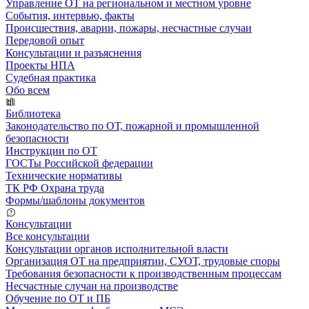
Управление ОТ на региональном и местном уровне
События, интервью, факты
Происшествия, аварии, пожары, несчастные случаи
Передовой опыт
Консультации и разъяснения
Проекты НПА
Судебная практика
Обо всем
Библиотека
Законодательство по ОТ, пожарной и промышленной
безопасности
Инструкции по ОТ
ГОСТы Российской федерации
Технические нормативы
ТК РФ Охрана труда
Формы/шаблоны документов
Консультации
Все консультации
Консультации органов исполнительной власти
Организация ОТ на предприятии, СУОТ, трудовые споры
Требования безопасности к производственным процессам
Несчастные случаи на производстве
Обучение по ОТ и ПБ