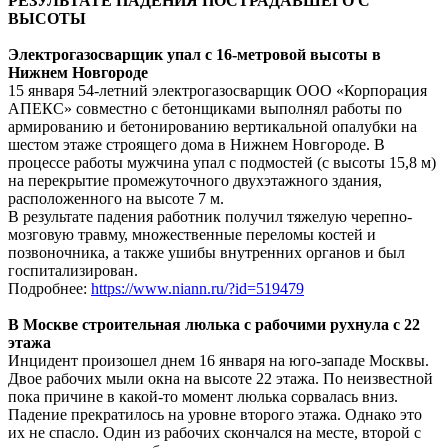
РЕЗУЛЬТАТЕ ПАДЕНИЯ ПОСТРАДАВШЕГО С
ВЫСОТЫ
Электрогазосварщик упал с 16-метровой высоты в
Нижнем Новгороде
15 января 54-летний электрогазосварщик ООО «Корпорация
АПЕКС» совместно с бетонщиками выполнял работы по
армированию и бетонированию вертикальной опалубки на
шестом этаже строящего дома в Нижнем Новгороде. В
процессе работы мужчина упал с подмостей (с высоты 15,8 м)
на перекрытие промежуточного двухэтажного здания,
расположенного на высоте 7 м.
В результате падения работник получил тяжелую черепно-
мозговую травму, множественные переломы костей и
позвоночника, а также ушибы внутренних органов и был
госпитализирован.
Подробнее:
https://www.niann.ru/?id=519479
В Москве строительная люлька с рабочими рухнула с 22
этажа
Инцидент произошел днем 16 января на юго-западе Москвы.
Двое рабочих мыли окна на высоте 22 этажа. По неизвестной
пока причине в какой-то момент люлька сорвалась вниз.
Падение прекратилось на уровне второго этажа. Однако это
их не спасло. Один из рабочих скончался на месте, второй с