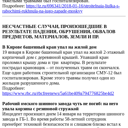
тяжелыми травмами был госпитализирован.
Подробнее:
https://iz.ru/696341/2018-01-16/stroitelnaia-liulka-s-
rabochimi-rukhnula-na-iugo-zapade-moskvy
НЕСЧАСТНЫЕ СЛУЧАИ, ПРОИЗОШЕДШИЕ В
РЕЗУЛЬТАТЕ ПАДЕНИЯ, ОБРУШЕНИЯ, ОБВАЛОВ
ПРЕДМЕТОВ, МАТЕРИАЛОВ, ЗЕМЛИ И ПР.
В Кирове башенный кран упал на жилой дом
19 января в Кирове башенный кран упал на жилой 2-этажный
кирпичный дом с деревянной крышей. Упавший кран
проломил крышу дома и три квартиры. В результате
пострадал крановщик – от полученных травм он скончался.
Еще один работник строительной организации СМУ-12 был
госпитализирован. Кроме этого травмы получил один из
жильцов разрушенного дома.
Подробнее:
https://www.rbc.ru/rbcfreenews/5a61be409a794776825be4d2
Рабочий омского шинного завода чуть не погиб: на него
упала корзина с резиновой стружкой
Инцидент произошел днем 14 января на территории шинного
завода в ГБ-1. Во время работы 58-летний сотрудник
пренебрег техникой безопасности и слишком близко встал к