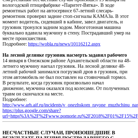
вологодской птицефабрике «Паритет-Вятка». В ходе
ремонтных работ на автосервисе 67-летний слесарь-
ремонтник проверял задние стоп-сигналы КАМАЗа. В этот
момент водитель, сидевший в кабине, завел двигатель, и
грузовик тронулся задним ходом. Многотонная машина
буквально вдавила мужчину в стену. Пострадавший умер на
месте происшествия.
Подробнее:
https://wobla.ru/news/10116212.aspx
На лесной делянке грузовик насмерть задавил рабочего
14 января в Онежском районе Архангельской области на 48-
летнего мужчину наехал грузовик. На лесной делянке 48-
летний рабочий занимался погрузкой дров в грузовик, при
этом автомобиль не был поставлен на стояночный тормоз.
В результате, когда грузовик произвольно начал
движение, мужчина оказался под колесами. От полученных
травм он скончался на месте.
Подробнее:
http://www.arh.aif.ru/incidents/v_onezhskom_rayone_muzhchinu_nas
https://plus.google.com/share?
url=https%3A%2F%2Fwww.pomorie.ru%2F2018%2F01%2F15%2F5a
НЕСЧАСТНЫЕ СЛУЧАИ, ПРОИЗОШЕДШИЕ В