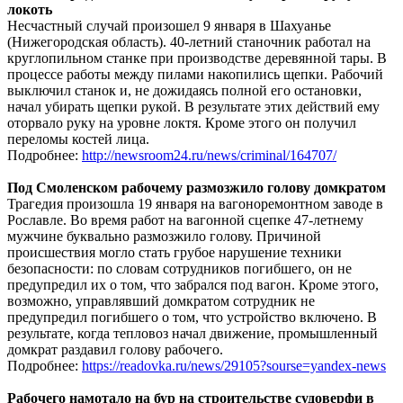
локоть
Несчастный случай произошел 9 января в Шахуанье
(Нижегородская область). 40-летний станочник работал на
круглопильном станке при производстве деревянной тары. В
процессе работы между пилами накопились щепки. Рабочий
выключил станок и, не дожидаясь полной его остановки,
начал убирать щепки рукой. В результате этих действий ему
оторвало руку на уровне локтя. Кроме этого он получил
переломы костей лица.
Подробнее:
http://newsroom24.ru/news/criminal/164707/
Под Смоленском рабочему размозжило голову домкратом
Трагедия произошла 19 января на вагоноремонтном заводе в
Рославле. Во время работ на вагонной сцепке 47-летнему
мужчине буквально размозжило голову. Причиной
происшествия могло стать грубое нарушение техники
безопасности: по словам сотрудников погибшего, он не
предупредил их о том, что забрался под вагон. Кроме этого,
возможно, управлявший домкратом сотрудник не
предупредил погибшего о том, что устройство включено. В
результате, когда тепловоз начал движение, промышленный
домкрат раздавил голову рабочего.
Подробнее:
https://readovka.ru/news/29105?sourse=yandex-news
Рабочего намотало на бур на строительстве судоверфи в