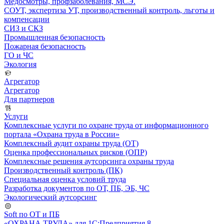
Медосмотры, профзаболевания, МСЭ.
СОУТ, экспертиза УТ, производственный контроль, льготы и
компенсации
СИЗ и СКЗ
Промышленная безопасность
Пожарная безопасность
ГО и ЧС
Экология
Агрегатор
Агрегатор
Для партнеров
Услуги
Комплексные услуги по охране труда от информационного
портала «Охрана труда в России»
Комплексный аудит охраны труда (ОТ)
Оценка профессиональных рисков (ОПР)
Комплексные решения аутсорсинга охраны труда
Производственный контроль (ПК)
Специальная оценка условий труда
Разработка документов по ОТ, ПБ, ЭБ, ЧС
Экологический аутсорсинг
Soft по ОТ и ПБ
«ОХРАНА ТРУДА» для 1С:Предприятия 8