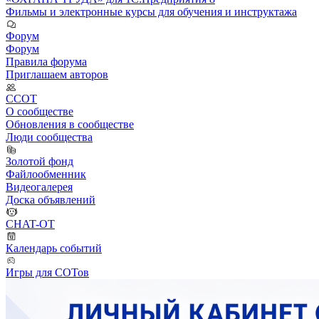
Фильмы и электронные курсы для обучения и инструктажа
Форум
Форум
Правила форума
Приглашаем авторов
ССОТ
О сообществе
Обновления в сообществе
Люди сообщества
Золотой фонд
Файлообменник
Видеогалерея
Доска объявлений
CHAT-OT
Календарь событий
Игры для СОТов