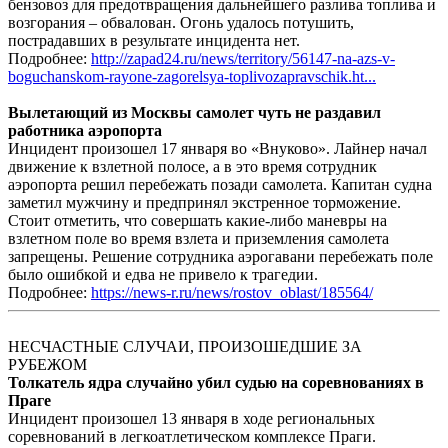
бензовоз для предотвращения дальнейшего разлива топлива и
возгорания – обвалован. Огонь удалось потушить,
пострадавших в результате инцидента нет.
Подробнее:
http://zapad24.ru/news/territory/56147-na-azs-v-
boguchanskom-rayone-zagorelsya-toplivozapravschik.ht...
Вылетающий из Москвы самолет чуть не раздавил
работника аэропорта
Инцидент произошел 17 января во «Внуково». Лайнер начал
движение к взлетной полосе, а в это время сотрудник
аэропорта решил перебежать позади самолета. Капитан судна
заметил мужчину и предпринял экстренное торможение.
Стоит отметить, что совершать какие-либо маневры на
взлетном поле во время взлета и приземления самолета
запрещены. Решение сотрудника аэрогавани перебежать поле
было ошибкой и едва не привело к трагедии.
Подробнее:
https://news-r.ru/news/rostov_oblast/185564/
НЕСЧАСТНЫЕ СЛУЧАИ, ПРОИЗОШЕДШИЕ ЗА
РУБЕЖОМ
Толкатель ядра случайно убил судью на соревнованиях в
Праге
Инцидент произошел 13 января в ходе региональных
соревнований в легкоатлетическом комплексе Праги.