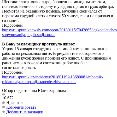
Шестикиллограмовое ядро, брошенное молодым атлетом,
полетело немного в сторону и угодило прямо в грудь арбитра.
Несмотря на оказанную помощь, мужчина скончался от
перелома грудной клетки спустя 50 минут, так и не приходя в
сознание.
Подробнее:
https://ru.sputniknewslv.com/sport/20180115/7042865/legkoatletiches
sorevnovanija-pogib-sudja-pra...
В Баку рекламщику проткнуло живот
Утром 18 января сотрудник рекламной компании выполнял
работы на рекламном щите. В результате неосторожного
движения кусок железа пронзил его живот. С проникающим
ранением и в тяжелом состоянии работник был
госпитализирован.
Подробнее:
https://ru.sputnik.az/incidents/20180119/413680081/rabotnik-
reklamnaja-kompanija-ranenie-zhivota-bak...
Обзор подготовила Юлия Зарипова
10 672
Нравится
Комментировать
Добавить в закладки