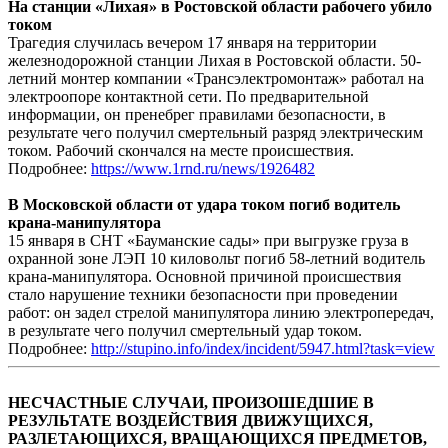
На станции «Лихая» в Ростовской области рабочего убило
током
Трагедия случилась вечером 17 января на территории
железнодорожной станции Лихая в Ростовской области. 50-
летний монтер компании «Трансэлектромонтаж» работал на
электроопоре контактной сети. По предварительной
информации, он пренебрег правилами безопасности, в
результате чего получил смертельный разряд электрическим
током. Рабочий скончался на месте происшествия.
Подробнее:
https://www.1rnd.ru/news/1926482
В Московской области от удара током погиб водитель
крана-манипулятора
15 января в СНТ «Бауманские сады» при выгрузке груза в
охранной зоне ЛЭП 10 киловольт погиб 58-летний водитель
крана-манипулятора. Основной причиной происшествия
стало нарушение техники безопасности при проведении
работ: он задел стрелой манипулятора линию электропередач,
в результате чего получил смертельный удар током.
Подробнее:
http://stupino.info/index/incident/5947.html?task=view
НЕСЧАСТНЫЕ СЛУЧАИ, ПРОИЗОШЕДШИЕ В
РЕЗУЛЬТАТЕ ВОЗДЕЙСТВИЯ ДВИЖУЩИХСЯ,
РАЗЛЕТАЮЩИХСЯ, ВРАЩАЮЩИХСЯ ПРЕДМЕТОВ,