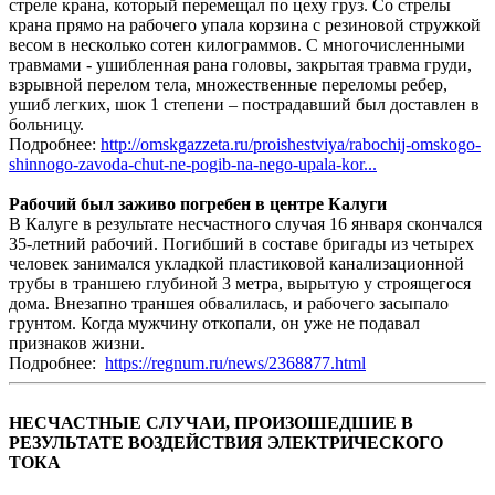
стреле крана, который перемещал по цеху груз. Со стрелы
крана прямо на рабочего упала корзина с резиновой стружкой
весом в несколько сотен килограммов. С многочисленными
травмами - ушибленная рана головы, закрытая травма груди,
взрывной перелом тела, множественные переломы ребер,
ушиб легких, шок 1 степени – пострадавший был доставлен в
больницу.
Подробнее:
http://omskgazzeta.ru/proishestviya/rabochij-omskogo-
shinnogo-zavoda-chut-ne-pogib-na-nego-upala-kor...
Рабочий был заживо погребен в центре Калуги
В Калуге в результате несчастного случая 16 января скончался
35-летний рабочий. Погибший в составе бригады из четырех
человек занимался укладкой пластиковой канализационной
трубы в траншею глубиной 3 метра, вырытую у строящегося
дома. Внезапно траншея обвалилась, и рабочего засыпало
грунтом. Когда мужчину откопали, он уже не подавал
признаков жизни.
Подробнее:
https://regnum.ru/news/2368877.html
НЕСЧАСТНЫЕ СЛУЧАИ, ПРОИЗОШЕДШИЕ В
РЕЗУЛЬТАТЕ ВОЗДЕЙСТВИЯ ЭЛЕКТРИЧЕСКОГО
ТОКА