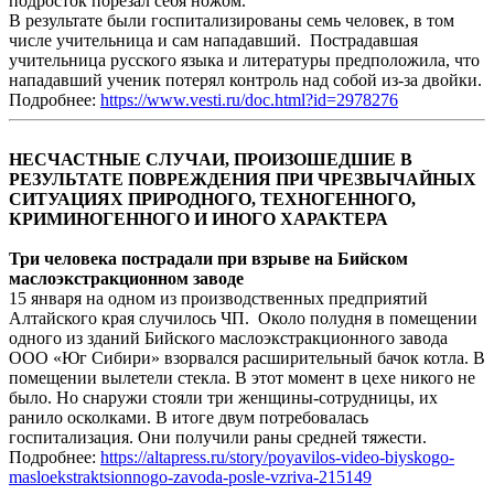
подросток порезал себя ножом.
В результате были госпитализированы семь человек, в том
числе учительница и сам нападавший. Пострадавшая
учительница русского языка и литературы предположила, что
нападавший ученик потерял контроль над собой из-за двойки.
Подробнее:
https://www.vesti.ru/doc.html?id=2978276
НЕСЧАСТНЫЕ СЛУЧАИ, ПРОИЗОШЕДШИЕ В
РЕЗУЛЬТАТЕ ПОВРЕЖДЕНИЯ ПРИ ЧРЕЗВЫЧАЙНЫХ
СИТУАЦИЯХ ПРИРОДНОГО, ТЕХНОГЕННОГО,
КРИМИНОГЕННОГО И ИНОГО ХАРАКТЕРА
Три человека пострадали при взрыве на Бийском
маслоэкстракционном заводе
15 января на одном из производственных предприятий
Алтайского края случилось ЧП. Около полудня в помещении
одного из зданий Бийского маслоэкстракционного завода
ООО «Юг Сибири» взорвался расширительный бачок котла. В
помещении вылетели стекла. В этот момент в цехе никого не
было. Но снаружи стояли три женщины-сотрудницы, их
ранило осколками. В итоге двум потребовалась
госпитализация. Они получили раны средней тяжести.
Подробнее:
https://altapress.ru/story/poyavilos-video-biyskogo-
masloekstraktsionnogo-zavoda-posle-vzriva-215149