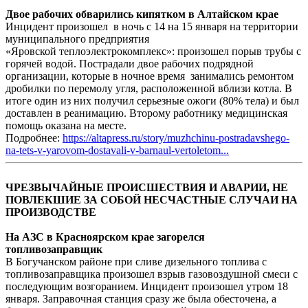
Двое рабочих обварились кипятком в Алтайском крае
Инцидент произошел в ночь с 14 на 15 января на территории
муниципального предприятия
«Яровской теплоэлектрокомплекс»: произошел порыв трубы с
горячей водой. Пострадали двое рабочих подрядной
организации, которые в ночное время занимались ремонтом
дробилки по перемолу угля, расположенной вблизи котла. В
итоге один из них получил серьезные ожоги (80% тела) и был
доставлен в реанимацию. Второму работнику медицинская
помощь оказана на месте.
Подробнее:
https://altapress.ru/story/muzhchinu-postradavshego-
na-tets-v-yarovom-dostavali-v-barnaul-vertoletom...
ЧРЕЗВЫЧАЙНЫЕ ПРОИСШЕСТВИЯ И АВАРИИ, НЕ
ПОВЛЕКШИЕ ЗА СОБОЙ НЕСЧАСТНЫЕ СЛУЧАИ НА
ПРОИЗВОДСТВЕ
На АЗС в Красноярском крае загорелся
топливозаправщик
В Богучанском районе при сливе дизельного топлива с
топливозаправщика произошел взрыв газовоздушной смеси с
последующим возгоранием. Инцидент произошел утром 18
января. Заправочная станция сразу же была обесточена, а