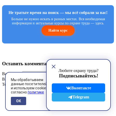
Не тратьте время на поиск — мы всё собрали за вас!
Больше не нужно искать в разных местах. Вся необходимая
информация и актуальные курсы по охране труда — здесь.
Найти курс
Оставить комментарий
Любите охрану труда?
Ваше имя
*
Подписывайтесь!
Ваш E-Mail
Мы обрабатываем
данные посетителей
Текст сообщения
*
Вконтакте
и используем cookies
согласно
политике
Telegram
ОК