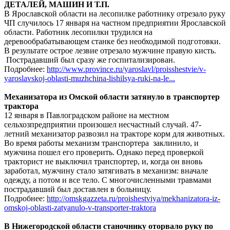
ДЕТАЛЕЙ, МАШИН И Т.П.
В Ярославской области на лесопилке работнику отрезало руку
ЧП случилось 17 января на частном предприятии Ярославской
области. Работник лесопилки трудился на
деревообрабатывающем станке без необходимой подготовки.
В результате острое лезвие отрезало мужчине правую кисть.
Пострадавший был сразу же госпитализирован.
Подробнее:
http://www.province.ru/yaroslavl/proisshestvie/v-
yaroslavskoj-oblasti-muzhchina-lishilsya-ruki-na-le...
Механизатора из Омской области затянуло в транспортер
трактора
12 января в Павлоградском районе на местном
сельхозпредприятии произошел несчастный случай. 47-
летний механизатор развозил на тракторе корм для животных.
Во время работы механизм транспортера заклинило, и
мужчина пошел его проверить. Однако перед проверкой
тракторист не выключил транспортер, и, когда он вновь
заработал, мужчину стало затягивать в механизм: вначале
одежду, а потом и все тело. С многочисленными травмами
пострадавший был доставлен в больницу.
Подробнее:
http://omskgazzeta.ru/proishestviya/mekhanizatora-iz-
omskoj-oblasti-zatyanulo-v-transporter-traktora
В Нижегородской области станочнику оторвало руку по