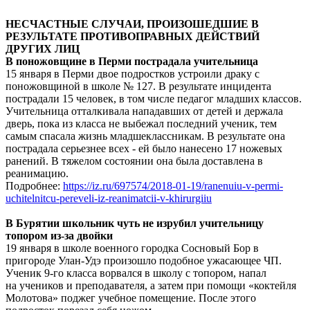
НЕСЧАСТНЫЕ СЛУЧАИ, ПРОИЗОШЕДШИЕ В
РЕЗУЛЬТАТЕ ПРОТИВОПРАВНЫХ ДЕЙСТВИЙ
ДРУГИХ ЛИЦ
В поножовщине в Перми пострадала учительница
15 января в Перми двое подростков устроили драку с
поножовщиной в школе № 127. В результате инцидента
пострадали 15 человек, в том числе педагог младших классов.
Учительница отталкивала нападавших от детей и держала
дверь, пока из класса не выбежал последний ученик, тем
самым спасала жизнь младшеклассникам. В результате она
пострадала серьезнее всех - ей было нанесено 17 ножевых
ранений. В тяжелом состоянии она была доставлена в
реанимацию.
Подробнее:
https://iz.ru/697574/2018-01-19/ranenuiu-v-permi-
uchitelnitcu-pereveli-iz-reanimatcii-v-khirurgiiu
В Бурятии школьник чуть не изрубил учительницу
топором из-за двойки
19 января в школе военного городка Сосновый Бор в
пригороде Улан-Удэ произошло подобное ужасающее ЧП.
Ученик 9-го класса ворвался в школу с топором, напал
на учеников и преподавателя, а затем при помощи «коктейля
Молотова» поджег учебное помещение. После этого