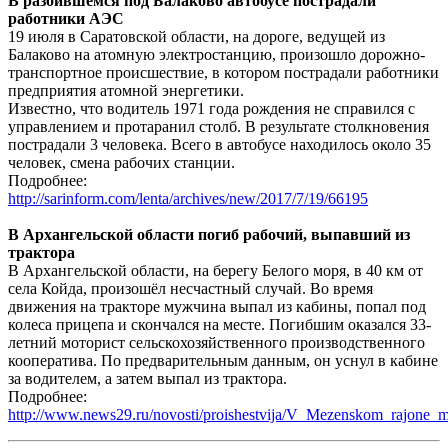
В разбившемся под Балаково автобусе пострадали
работники АЭС
19 июля в Саратовской области, на дороге, ведущей из
Балаково на атомную электростанцию, произошло дорожно-
транспортное происшествие, в котором пострадали работники
предприятия атомной энергетики.
Известно, что водитель 1971 года рождения не справился с
управлением и протаранил столб. В результате столкновения
пострадали 3 человека. Всего в автобусе находилось около 35
человек, смена рабочих станции.
Подробнее:
http://sarinform.com/lenta/archives/new/2017/7/19/66195
В Архангельской области погиб рабочий, выпавший из
трактора
В Архангельской области, на берегу Белого моря, в 40 км от
села Койда, произошёл несчастный случай. Во время
движения на тракторе мужчина выпал из кабины, попал под
колеса прицепа и скончался на месте. Погибшим оказался 33-
летний моторист сельскохозяйственного производственного
кооператива. По предварительным данным, он уснул в кабине
за водителем, а затем выпал из трактора.
Подробнее:
http://www.news29.ru/novosti/proishestvija/V_Mezenskom_rajone_m