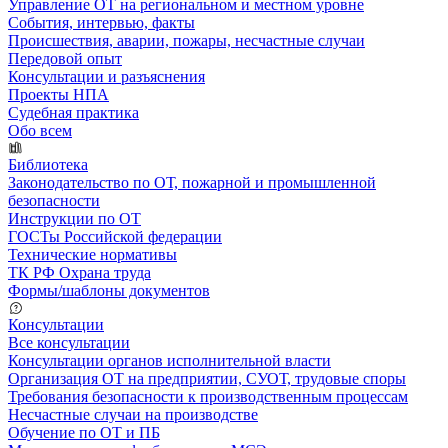
Управление ОТ на региональном и местном уровне
События, интервью, факты
Происшествия, аварии, пожары, несчастные случаи
Передовой опыт
Консультации и разъяснения
Проекты НПА
Судебная практика
Обо всем
Библиотека
Законодательство по ОТ, пожарной и промышленной
безопасности
Инструкции по ОТ
ГОСТы Российской федерации
Технические нормативы
ТК РФ Охрана труда
Формы/шаблоны документов
Консультации
Все консультации
Консультации органов исполнительной власти
Организация ОТ на предприятии, СУОТ, трудовые споры
Требования безопасности к производственным процессам
Несчастные случаи на производстве
Обучение по ОТ и ПБ