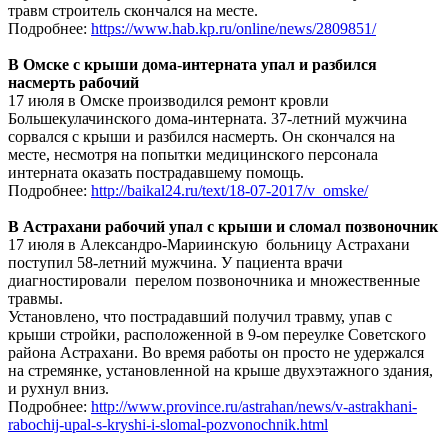
травм строитель скончался на месте.
Подробнее:
https://www.hab.kp.ru/online/news/2809851/
В Омске с крыши дома-интерната упал и разбился
насмерть рабочий
17 июля в Омске производился ремонт кровли
Большекулачинского дома-интерната. 37-летний мужчина
сорвался с крыши и разбился насмерть. Он скончался на
месте, несмотря на попытки медицинского персонала
интерната оказать пострадавшему помощь.
Подробнее:
http://baikal24.ru/text/18-07-2017/v_omske/
В Астрахани рабочий упал с крыши и сломал позвоночник
17 июля в Александро-Мариинскую больницу Астрахани
поступил 58-летний мужчина. У пациента врачи
диагностировали перелом позвоночника и множественные
травмы.
Установлено, что пострадавший получил травму, упав с
крыши стройки, расположенной в 9-ом переулке Советского
района Астрахани. Во время работы он просто не удержался
на стремянке, установленной на крыше двухэтажного здания,
и рухнул вниз.
Подробнее:
http://www.province.ru/astrahan/news/v-astrakhani-
rabochij-upal-s-kryshi-i-slomal-pozvonochnik.html