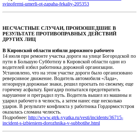
svinofermi-umerli-ot-zapaha-fekaliy-205353
НЕСЧАСТНЫЕ СЛУЧАИ, ПРОИЗОШЕДШИЕ В
РЕЗУЛЬТАТЕ ПРОТИВОПРАВНЫХ ДЕЙСТВИЙ
ДРУГИХ ЛИЦ
В Кировской области избили дорожного рабочего
14 июля при ремонте участка дороги на улице Богородской по
пути в Большую Субботиху в Кировской области один из
водителей избил работника дорожной организации.
Установлено, что на этом участке дороги было организовано
реверсивное движение. Водитель автомобиля «Лада»,
игнорируя дорожные знаки, решил проехать по свежему, еще
горячему асфальту. Бригадир попытался предотвратить
нарушение и преградил путь. Водитель вышел из машины и
ударил рабочего в челюсть, а затем нанес еще несколько
ударов. В результате конфликта у работника Гордормостстроя
оказалась сломана челюсть.
Подробнее:
http://www.gtrk-vyatka.ru/vesti/incidents/36715-
incident-s-izbieniem-dorozhnika-v-subbotihe.html