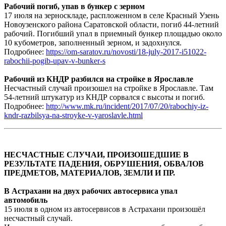
Рабочий погиб, упав в бункер с зерном
17 июля на зерноскладе, распложенном в селе Красный Узень
Новоузенского района Саратовской области, погиб 44-летний
рабочий. Погибший упал в приемный бункер площадью около
10 кубометров, заполненный зерном, и задохнулся.
Подробнее:
https://om-saratov.ru/novosti/18-july-2017-i51022-
rabochii-pogib-upav-v-bunker-s
Рабочий из КНДР разбился на стройке в Ярославле
Несчастный случай произошел на стройке в Ярославле. Там
54-летний штукатур из КНДР сорвался с высоты и погиб.
Подробнее:
http://www.mk.ru/incident/2017/07/20/rabochiy-iz-
kndr-razbilsya-na-stroyke-v-yaroslavle.html
НЕСЧАСТНЫЕ СЛУЧАИ, ПРОИЗОШЕДШИЕ В
РЕЗУЛЬТАТЕ ПАДЕНИЯ, ОБРУШЕНИЯ, ОБВАЛОВ
ПРЕДМЕТОВ, МАТЕРИАЛОВ, ЗЕМЛИ И ПР.
В Астрахани на двух рабочих автосервиса упал
автомобиль
15 июля в одном из автосервисов в Астрахани произошёл
несчастный случай.