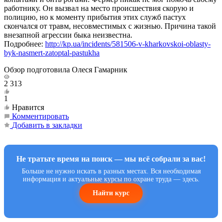
работнику. Он вызвал на место происшествия скорую и
полицию, но к моменту прибытия этих служб пастух
скончался от травм, несовместимых с жизнью. Причина такой
внезапной агрессии быка неизвестна.
Подробнее:
http://kp.ua/incidents/581506-v-kharkovskoi-oblasty-
byk-nasmert-zatoptal-pastukha
Обзор подготовила Олеся Гамарник
2 313
1
Нравится
Комментировать
Добавить в закладки
Не тратьте время на поиск — мы всё собрали за вас!
Больше не нужно искать в разных местах. Вся необходимая
информация и актуальные курсы по охране труда — здесь.
Найти курс