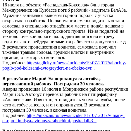
16 июля на объекте «Распадская-Коксовая» близ города
Междуреченск на Кузбассе погиб рабочий - водитель БелАЗа.
Мужчина занимался вывозом горной породы с участка
открытых разработок. По окончании смены водитель оставил
самосвал в специально отведённом месте и пошёл пешком в
сторону контрольно-пропускного пункта. Из-за поднятой на
технологической дороге пыли, двигавшийся на встречу
водитель автогрейдера не заметил рабочего и допустил наезд.
В результате происшествия водитель самосвала получил
тяжёлые травмы головы, грудной клетки и внутренних
органов, от которых скончался.
Подробнее:
http://tagilcity.ru/news/incidents/19-07-2017/rabochiy-
pogib-pod-kolesami-avtogreydera-na-obekte-evr...
В республике Марий Эл опрокинулся автобус,
перевозивший рабочих. Пострадали 30 человек.
Авария произошла 16 июля в Мокринском районе республики
Марий Эл. Автобус перевозил рабочих на птицефабрику
«Акашевская». Известно, что водитель уснул за рулём, после
чего автобус занесло, и он опрокинулся. В результате
пострадали 30 человек, включая водителя.
Подробнее:
https://inkazan.ru/news/incident/17-07-2017/v-mariy-
el-oprokinulsya-avtobus-s-rabochimi-postradali-3...