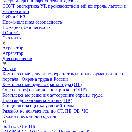
Медосмотры, профзаболевания, МСЭ.
СОУТ, экспертиза УТ, производственный контроль, льготы и
компенсации
СИЗ и СКЗ
Промышленная безопасность
Пожарная безопасность
ГО и ЧС
Экология
Агрегатор
Агрегатор
Для партнеров
Услуги
Комплексные услуги по охране труда от информационного
портала «Охрана труда в России»
Комплексный аудит охраны труда (ОТ)
Оценка профессиональных рисков (ОПР)
Комплексные решения аутсорсинга охраны труда
Производственный контроль (ПК)
Специальная оценка условий труда
Разработка документов по ОТ, ПБ, ЭБ, ЧС
Экологический аутсорсинг
Soft по ОТ и ПБ
«ОХРАНА ТРУДА» для 1С:Предприятия 8