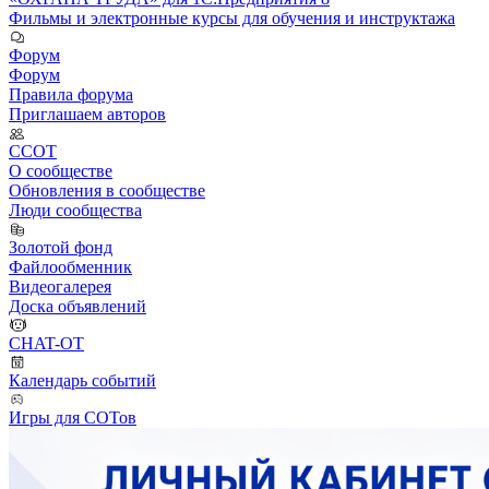
Фильмы и электронные курсы для обучения и инструктажа
Форум
Форум
Правила форума
Приглашаем авторов
ССОТ
О сообществе
Обновления в сообществе
Люди сообщества
Золотой фонд
Файлообменник
Видеогалерея
Доска объявлений
CHAT-OT
Календарь событий
Игры для СОТов