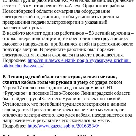
15 июля группа работников АО «Региональные электрические
сети» в 1,5 км. от деревни Усть-Алеус Ордынского района
Новосибирской области осматривала оборудование
электрической подстанции, чтобы установить причины
прекращения подачи электроэнергии в указанный
населенный пункт.
В какой-то момент один из работников – 53 летний мужчина –
открыл дверь подстанции и, не обесточив электроустановку
высокого напряжения, приблизился к ней на расстояние около
полутора метров. В результате работник был поражён
электрическим током и скончался на месте происшествия.
Подробнее:
http://vn.ru/news-elektrik-pogib-vyyasnyaya-prichinu-
otklyucheniya-sveta-/
В Ленинградской области электрик, меняя счетчик,
схватил кабель голыми руками и умер от удара током
Утром 17 июля возле одного из дачных домов в СНТ
«Рудужное» в поселке Ново-Токсово Ленинградской области
был найден труп 43-летнего мужчины с электротравмой.
Установлено, что погибший трудился электриком в данном
садоводстве. При установке электросчетчика мужчина, не
отключив электричество, коснулся кабеля, находившегося под
напряжением, в результате чего скончался на месте.
Подробнее:
http://www.gazeta.spb.ru/2016353-0/