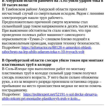
В Амурской области рабочего на ЛЭП убило ударом тока в
10 тысяч вольт
В Тамбовском районе Амурской области произошёл
несчастный случай со смертельным исходом. Рядом с линиями
электропередач нашли труп рабочего.
Предположительно причиной смерти мужчины стал
сильнейший удар током напряжением в десять тысяч вольт.
При выяснении обстоятельств стало известно, что при
проведении полевых работ машинист самоходного
опрыскивателя «Туман-2» слишком близко подошёл к
высоковольтным проводам, нарушив технику безопасности.
Подробнее:
https://inforeactor.ru/88128-v-amurskoi-oblasti-
rabochego-na-lep-ubilo-udarom-toka-v-10-tysyach-volt
В Оренбургской области слесаря убило током при монтаже
пластиковых труб в колодце
В Соль-Илецке при выполнении работ по монтажу
пластиковых труб в колодце сильный удар током получил
слесарь пожилого возраста. У него были сильно обожжены
руки, а из-за мощного разряда произошла остановка сердца –
прибывшие на место происшествия медики не могли помочь
пострадавшему.
Подробнее:
https://politexpert.net/52191-v-sol-ilecke-slesarya-
ubilo-tokom-pri-montazhe-plastikovyh-trub-v-kolo...