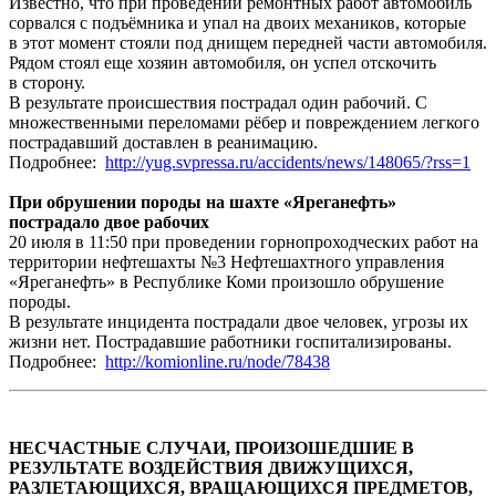
Известно, что при проведении ремонтных работ автомобиль
сорвался с подъёмника и упал на двоих механиков, которые
в этот момент стояли под днищем передней части автомобиля.
Рядом стоял еще хозяин автомобиля, он успел отскочить
в сторону.
В результате происшествия пострадал один рабочий. С
множественными переломами рёбер и повреждением легкого
пострадавший доставлен в реанимацию.
Подробнее:
http://yug.svpressa.ru/accidents/news/148065/?rss=1
При обрушении породы на шахте «Яреганефть»
пострадало двое рабочих
20 июля в 11:50 при проведении горнопроходческих работ на
территории нефтешахты №3 Нефтешахтного управления
«Яреганефть» в Республике Коми произошло обрушение
породы.
В результате инцидента пострадали двое человек, угрозы их
жизни нет. Пострадавшие работники госпитализированы.
Подробнее:
http://komionline.ru/node/78438
НЕСЧАСТНЫЕ СЛУЧАИ, ПРОИЗОШЕДШИЕ В
РЕЗУЛЬТАТЕ ВОЗДЕЙСТВИЯ ДВИЖУЩИХСЯ,
РАЗЛЕТАЮЩИХСЯ, ВРАЩАЮЩИХСЯ ПРЕДМЕТОВ,