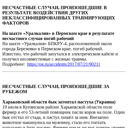
НЕСЧАСТНЫЕ СЛУЧАИ, ПРОИЗОШЕДШИЕ В
РЕЗУЛЬТАТЕ ВОЗДЕЙСТВИЯ ДРУГИХ
НЕКЛАССИФИЦИРОВАННЫХ ТРАВМИРУЮЩИХ
ФАКТОРОВ
На шахте «Уралкалия» в Пермском крае в результате
несчастного случая погиб рабочий
На шахте «Уралкалия» БПКРУ-4, расположенной около
города Березняки в Пермском крае, погиб рабочий.
Известно, что рабочий запутался в электрическом кабеле и
получил несовместимые с жизнью травмы.
Подробнее:
https://og.ru/accidents/2017/07/21/90211
НЕСЧАСТНЫЕ СЛУЧАИ, ПРОИЗОШЕДШИЕ ЗА
РУБЕЖОМ
Харьковской области бык затоптал пастуха (Украина)
19 июля в Купянском районе Харьковской области поле
фермер и его 53-летний помощник пасли коров на поле. Один
бык отстал от стада, и пастух пошёл за ним. Внезапно
животное накинулось на мужчину, стало его топтать
копытами и бить рогами. Фермер никак не мог помочь своему