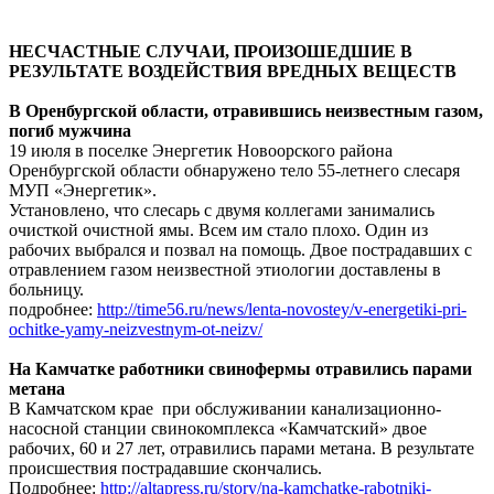
НЕСЧАСТНЫЕ СЛУЧАИ, ПРОИЗОШЕДШИЕ В
РЕЗУЛЬТАТЕ ВОЗДЕЙСТВИЯ ВРЕДНЫХ ВЕЩЕСТВ
В Оренбургской области, отравившись неизвестным газом,
погиб мужчина
19 июля в поселке Энергетик Новоорского района
Оренбургской области обнаружено тело 55-летнего слесаря
МУП «Энергетик».
Установлено, что слесарь с двумя коллегами занимались
очисткой очистной ямы. Всем им стало плохо. Один из
рабочих выбрался и позвал на помощь. Двое пострадавших с
отравлением газом неизвестной этиологии доставлены в
больницу.
подробнее:
http://time56.ru/news/lenta-novostey/v-energetiki-pri-
ochitke-yamy-neizvestnym-ot-neizv/
На Камчатке работники свинофермы отравились парами
метана
В Камчатском крае при обслуживании канализационно-
насосной станции свинокомплекса «Камчатский» двое
рабочих, 60 и 27 лет, отравились парами метана. В результате
происшествия пострадавшие скончались.
Подробнее:
http://altapress.ru/story/na-kamchatke-rabotniki-