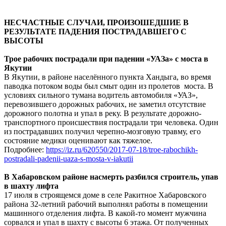
НЕСЧАСТНЫЕ СЛУЧАИ, ПРОИЗОШЕДШИЕ В
РЕЗУЛЬТАТЕ ПАДЕНИЯ ПОСТРАДАВШЕГО С
ВЫСОТЫ
Трое рабочих пострадали при падении «УАЗа» с моста в
Якутии
В Якутии, в районе населённого пункта Хандыга, во время
паводка потоком воды был смыт один из пролетов моста. В
условиях сильного тумана водитель автомобиля «УАЗ»,
перевозившего дорожных рабочих, не заметил отсутствие
дорожного полотна и упал в реку. В результате дорожно-
транспортного происшествия пострадали три человека. Один
из пострадавших получил черепно-мозговую травму, его
состояние медики оценивают как тяжелое.
Подробнее:
https://iz.ru/620550/2017-07-18/troe-rabochikh-
postradali-padenii-uaza-s-mosta-v-iakutii
В Хабаровском районе насмерть разбился строитель, упав
в шахту лифта
17 июля в строящемся доме в селе Ракитное Хабаровского
района 32-летний рабочий выполнял работы в помещении
машинного отделения лифта. В какой-то момент мужчина
сорвался и упал в шахту с высоты 6 этажа. От полученных