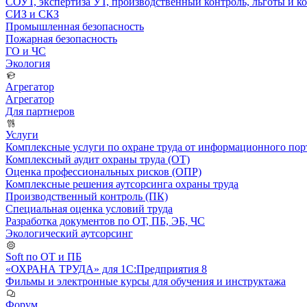
СОУТ, экспертиза УТ, производственный контроль, льготы и 
СИЗ и СКЗ
Промышленная безопасность
Пожарная безопасность
ГО и ЧС
Экология
Агрегатор
Агрегатор
Для партнеров
Услуги
Комплексные услуги по охране труда от информационного порт
Комплексный аудит охраны труда (ОТ)
Оценка профессиональных рисков (ОПР)
Комплексные решения аутсорсинга охраны труда
Производственный контроль (ПК)
Специальная оценка условий труда
Разработка документов по ОТ, ПБ, ЭБ, ЧС
Экологический аутсорсинг
Soft по ОТ и ПБ
«ОХРАНА ТРУДА» для 1С:Предприятия 8
Фильмы и электронные курсы для обучения и инструктажа
Форум