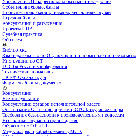
Управление ОТ на региональном и местном уровне
События, интервью, факты
Происшествия, аварии, пожары, несчастные случаи
Передовой опыт
Консультации и разъяснения
Проекты НПА
Судебная практика
Обо всем
Библиотека
Законодательство по ОТ, пожарной и промышленной безопасн
Инструкции по ОТ
ГОСТы Российской федерации
Технические нормативы
ТК РФ Охрана труда
Формы/шаблоны документов
Консультации
Все консультации
Консультации органов исполнительной власти
Организация ОТ на предприятии, СУОТ, трудовые споры
Требования безопасности к производственным процессам
Несчастные случаи на производстве
Обучение по ОТ и ПБ
Медосмотры, профзаболевания, МСЭ.