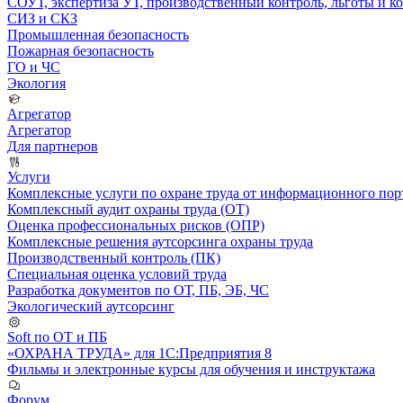
СОУТ, экспертиза УТ, производственный контроль, льготы и 
СИЗ и СКЗ
Промышленная безопасность
Пожарная безопасность
ГО и ЧС
Экология
Агрегатор
Агрегатор
Для партнеров
Услуги
Комплексные услуги по охране труда от информационного порт
Комплексный аудит охраны труда (ОТ)
Оценка профессиональных рисков (ОПР)
Комплексные решения аутсорсинга охраны труда
Производственный контроль (ПК)
Специальная оценка условий труда
Разработка документов по ОТ, ПБ, ЭБ, ЧС
Экологический аутсорсинг
Soft по ОТ и ПБ
«ОХРАНА ТРУДА» для 1С:Предприятия 8
Фильмы и электронные курсы для обучения и инструктажа
Форум