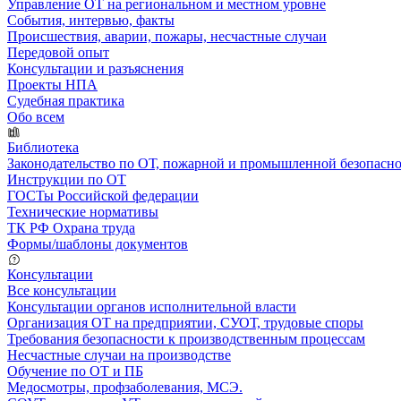
Управление ОТ на региональном и местном уровне
События, интервью, факты
Происшествия, аварии, пожары, несчастные случаи
Передовой опыт
Консультации и разъяснения
Проекты НПА
Судебная практика
Обо всем
Библиотека
Законодательство по ОТ, пожарной и промышленной безопасн
Инструкции по ОТ
ГОСТы Российской федерации
Технические нормативы
ТК РФ Охрана труда
Формы/шаблоны документов
Консультации
Все консультации
Консультации органов исполнительной власти
Организация ОТ на предприятии, СУОТ, трудовые споры
Требования безопасности к производственным процессам
Несчастные случаи на производстве
Обучение по ОТ и ПБ
Медосмотры, профзаболевания, МСЭ.