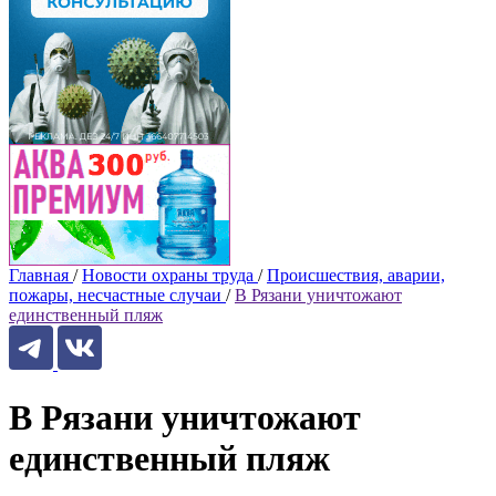
Главная
/
Новости охраны труда
/
Происшествия, аварии,
пожары, несчастные случаи
/
В Рязани уничтожают
единственный пляж
В Рязани уничтожают
единственный пляж