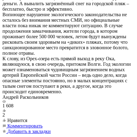
деньги. А вывалить загрязнённый снег на городской пляж –
бесплатно, быстро и эффективно.
Вопиющее нарушение экологического законодательства не
осталось без внимания местных СМИ, но официальные
власти пока никак не комментируют ситуацию. В случае
продолжения замалчивания, жители города, в котором
проживает более 500 000 человек, летом будут вынуждены
рисковать своим здоровьем на «диких» пляжах, потому что
санкционированное место превратится в зловонное болото,
полное отравы.
К слову, из Орех-озера есть прямой выход в реку Ока,
являющуюся, в свою очередь, притоком Волги. Год экологии
может ознаменоваться чудовищным загрязнением водных
артерий Европейской части России – ведь одно дело, когда
опасные элементы постоянно, но в малых концентрациях с
талым снегом поступают в реки, а другое, когда это
происходит единовременно.
Андрей Раскольников
1 608
2
Нравится
Комментировать
Добавить в закладки