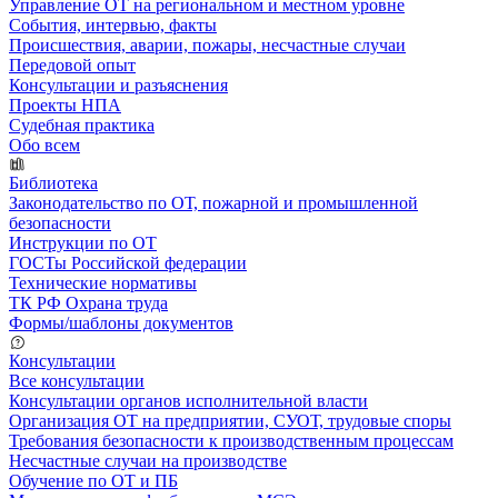
Управление ОТ на региональном и местном уровне
События, интервью, факты
Происшествия, аварии, пожары, несчастные случаи
Передовой опыт
Консультации и разъяснения
Проекты НПА
Судебная практика
Обо всем
Библиотека
Законодательство по ОТ, пожарной и промышленной
безопасности
Инструкции по ОТ
ГОСТы Российской федерации
Технические нормативы
ТК РФ Охрана труда
Формы/шаблоны документов
Консультации
Все консультации
Консультации органов исполнительной власти
Организация ОТ на предприятии, СУОТ, трудовые споры
Требования безопасности к производственным процессам
Несчастные случаи на производстве
Обучение по ОТ и ПБ