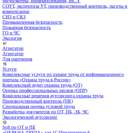
Медосмотры, профзаболевания, МСЭ.
СОУТ, экспертиза УТ, производственный контроль, льготы и
компенсации
СИЗ и СКЗ
Промышленная безопасность
Пожарная безопасность
ГО и ЧС
Экология
Агрегатор
Агрегатор
Для партнеров
Услуги
Комплексные услуги по охране труда от информационного
портала «Охрана труда в России»
Комплексный аудит охраны труда (ОТ)
Оценка профессиональных рисков (ОПР)
Комплексные решения аутсорсинга охраны труда
Производственный контроль (ПК)
Специальная оценка условий труда
Разработка документов по ОТ, ПБ, ЭБ, ЧС
Экологический аутсорсинг
Soft по ОТ и ПБ
«ОХРАНА ТРУДА» для 1С:Предприятия 8