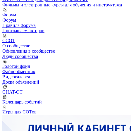
Фильмы и электронные курсы для обучения и инструктажа
Форум
Форум
Правила форума
Приглашаем авторов
ССОТ
О сообществе
Обновления в сообществе
Люди сообщества
Золотой фонд
Файлообменник
Видеогалерея
Доска объявлений
CHAT-OT
Календарь событий
Игры для СОТов