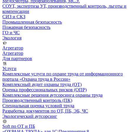
Медосмотры, профзаболевания, МСЭ.
СОУТ, экспертиза УТ, производственный контроль, льготы и
компенсации
СИЗ и СКЗ
Промышленная безопасность
Пожарная безопасность
ГО и ЧС
Экология
Агрегатор
Агрегатор
Для партнеров
Услуги
Комплексные услуги по охране труда от информационного
портала «Охрана труда в России»
Комплексный аудит охраны труда (ОТ)
Оценка профессиональных рисков (ОПР)
Комплексные решения аутсорсинга охраны труда
Производственный контроль (ПК)
Специальная оценка условий труда
Разработка документов по ОТ, ПБ, ЭБ, ЧС
Экологический аутсорсинг
Soft по ОТ и ПБ
«ОХРАНА ТРУДА» для 1С:Предприятия 8