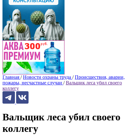
Главная
/
Новости охраны труда
/
Происшествия, аварии,
пожары, несчастные случаи
/
Вальщик леса убил своего
коллегу
Вальщик леса убил своего
коллегу