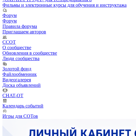
Фильмы и электронные курсы для обучения и инструктажа
Форум
Форум
Правила форума
Приглашаем авторов
ССОТ
О сообществе
Обновления в сообществе
Люди сообщества
Золотой фонд
Файлообменник
Видеогалерея
Доска объявлений
CHAT-OT
Календарь событий
Игры для СОТов