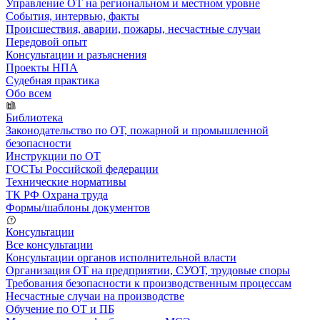
Управление ОТ на региональном и местном уровне
События, интервью, факты
Происшествия, аварии, пожары, несчастные случаи
Передовой опыт
Консультации и разъяснения
Проекты НПА
Судебная практика
Обо всем
Библиотека
Законодательство по ОТ, пожарной и промышленной
безопасности
Инструкции по ОТ
ГОСТы Российской федерации
Технические нормативы
ТК РФ Охрана труда
Формы/шаблоны документов
Консультации
Все консультации
Консультации органов исполнительной власти
Организация ОТ на предприятии, СУОТ, трудовые споры
Требования безопасности к производственным процессам
Несчастные случаи на производстве
Обучение по ОТ и ПБ