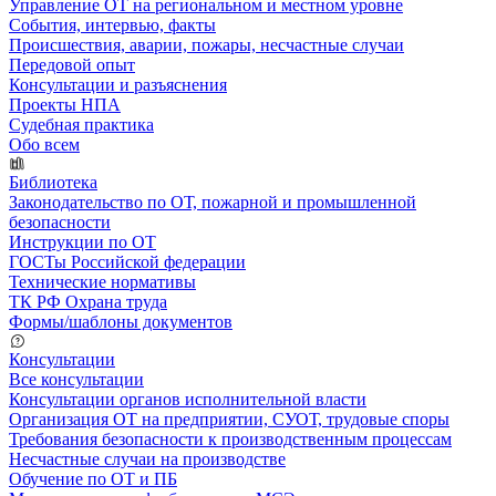
Управление ОТ на региональном и местном уровне
События, интервью, факты
Происшествия, аварии, пожары, несчастные случаи
Передовой опыт
Консультации и разъяснения
Проекты НПА
Судебная практика
Обо всем
Библиотека
Законодательство по ОТ, пожарной и промышленной
безопасности
Инструкции по ОТ
ГОСТы Российской федерации
Технические нормативы
ТК РФ Охрана труда
Формы/шаблоны документов
Консультации
Все консультации
Консультации органов исполнительной власти
Организация ОТ на предприятии, СУОТ, трудовые споры
Требования безопасности к производственным процессам
Несчастные случаи на производстве
Обучение по ОТ и ПБ