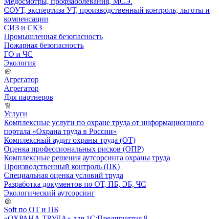
Медосмотры, профзаболевания, МСЭ.
СОУТ, экспертиза УТ, производственный контроль, льготы и
компенсации
СИЗ и СКЗ
Промышленная безопасность
Пожарная безопасность
ГО и ЧС
Экология
Агрегатор
Агрегатор
Для партнеров
Услуги
Комплексные услуги по охране труда от информационного
портала «Охрана труда в России»
Комплексный аудит охраны труда (ОТ)
Оценка профессиональных рисков (ОПР)
Комплексные решения аутсорсинга охраны труда
Производственный контроль (ПК)
Специальная оценка условий труда
Разработка документов по ОТ, ПБ, ЭБ, ЧС
Экологический аутсорсинг
Soft по ОТ и ПБ
«ОХРАНА ТРУДА» для 1С:Предприятия 8