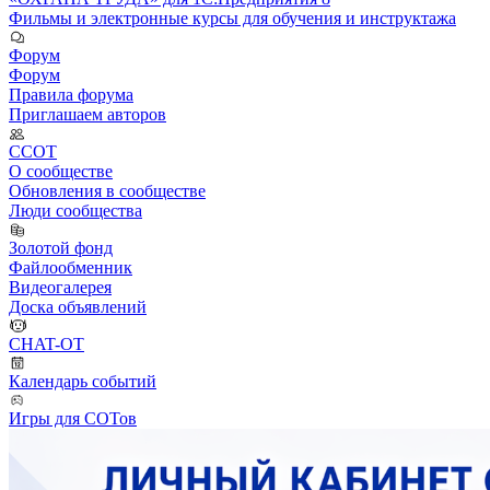
Фильмы и электронные курсы для обучения и инструктажа
Форум
Форум
Правила форума
Приглашаем авторов
ССОТ
О сообществе
Обновления в сообществе
Люди сообщества
Золотой фонд
Файлообменник
Видеогалерея
Доска объявлений
CHAT-OT
Календарь событий
Игры для СОТов