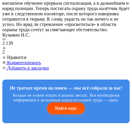
внезапное обучение прервала сигнализация, а в дальнейшем и
наряд полиции. Теперь постигать охрану труда налётчик будет
уже в следственном изоляторе, после которого наверняка
отправится в тюрьму. К слову, украсть он так ничего и не
успел. Но вряд ли стремление «просветиться» в области
охраны труда сочтут за смягчающее обстоятельство.
Кузьмин Н.С.
2 139
2
Нравится
Комментировать
Добавить в закладки
Не тратьте время на поиск — мы всё собрали за вас!
Больше не нужно искать в разных местах. Вся необходимая
информация и актуальные курсы по охране труда — здесь.
Найти курс