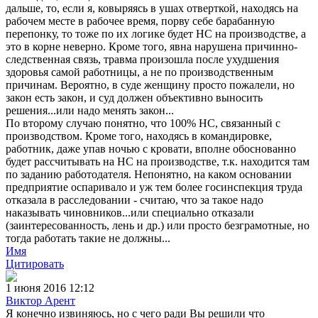
дальше, то, если я, ковыряясь в ушах отверткой, находясь на
рабочем месте в рабочее время, порву себе барабанную
перепонку, то тоже по их логике будет НС на производстве, а
это в корне неверно. Кроме того, явна нарушена причинно-
следственная связь, травма произошла после ухудшения
здоровья самой работницы, а не по производственным
причинам. Вероятно, в суде женщину просто пожалели, но
закон есть закон, и суд должен объективно выносить
решения...или надо менять закон...
По второму случаю понятно, что 100% НС, связанный с
производством. Кроме того, находясь в командировке,
работник, даже упав ночью с кровати, вполне обоснованно
будет рассчитывать на НС на производстве, т.к. находится там
по заданию работодателя. Непонятно, на каком основании
предприятие оспаривало и уж тем более госинспекция труда
отказала в расследовании - считаю, что за такое надо
наказывать чиновников...или специально отказали
(заинтересованность, лень и др.) или просто безграмотные, но
тогда работать такие не должны...
Имя
Цитировать
1 июня 2016 12:12
Виктор Арент
Я конечно извиняюсь, но с чего ради Вы решили что