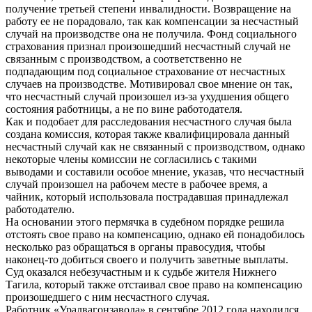
получение третьей степени инвалидности. Возвращение на
работу ее не порадовало, так как компенсации за несчастный
случай на производстве она не получила. Фонд социального
страхования признал произошедший несчастный случай не
связанным с производством, а соответственно не
подпадающим под социальное страхование от несчастных
случаев на производстве. Мотивировал свое мнение он так,
что несчастный случай произошел из-за ухудшения общего
состояния работницы, а не по вине работодателя.
Как и подобает для расследования несчастного случая была
создана комиссия, которая также квалифицировала данный
несчастный случай как не связанный с производством, однако
некоторые члены комиссии не согласились с такими
выводами и составили особое мнение, указав, что несчастный
случай произошел на рабочем месте в рабочее время, а
чайник, который использовала пострадавшая принадлежал
работодателю.
На основании этого пермячка в судебном порядке решила
отстоять свое право на компенсацию, однако ей понадобилось
несколько раз обращаться в органы правосудия, чтобы
наконец-то добиться своего и получить заветные выплаты.
Суд оказался небезучастным и к судьбе жителя Нижнего
Тагила, который также отстаивал свое право на компенсацию
произошедшего с ним несчастного случая.
Работник «Уралвагонзавода» в сентябре 2012 года находился