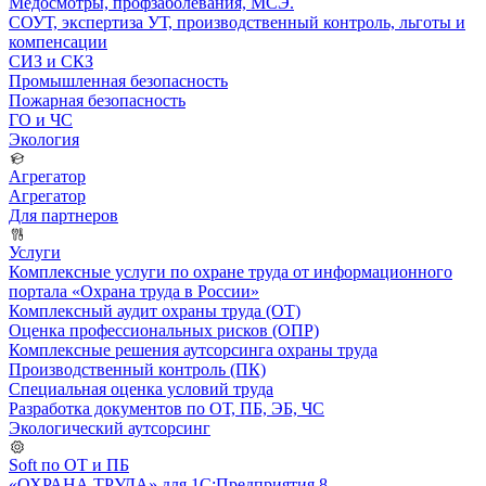
Медосмотры, профзаболевания, МСЭ.
СОУТ, экспертиза УТ, производственный контроль, льготы и
компенсации
СИЗ и СКЗ
Промышленная безопасность
Пожарная безопасность
ГО и ЧС
Экология
Агрегатор
Агрегатор
Для партнеров
Услуги
Комплексные услуги по охране труда от информационного
портала «Охрана труда в России»
Комплексный аудит охраны труда (ОТ)
Оценка профессиональных рисков (ОПР)
Комплексные решения аутсорсинга охраны труда
Производственный контроль (ПК)
Специальная оценка условий труда
Разработка документов по ОТ, ПБ, ЭБ, ЧС
Экологический аутсорсинг
Soft по ОТ и ПБ
«ОХРАНА ТРУДА» для 1С:Предприятия 8