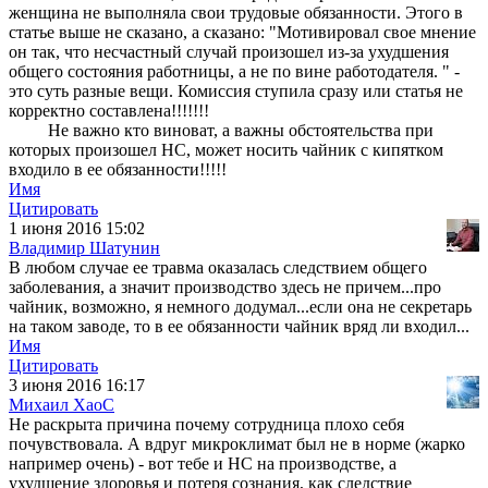
женщина не выполняла свои трудовые обязанности. Этого в
статье выше не сказано, а сказано: "Мотивировал свое мнение
он так, что несчастный случай произошел из-за ухудшения
общего состояния работницы, а не по вине работодателя. " -
это суть разные вещи. Комиссия ступила сразу или статья не
корректно составлена!!!!!!!
Не важно кто виноват, а важны обстоятельства при
которых произошел НС, может носить чайник с кипятком
входило в ее обязанности!!!!!
Имя
Цитировать
1 июня 2016 15:02
Владимир Шатунин
В любом случае ее травма оказалась следствием общего
заболевания, а значит производство здесь не причем...про
чайник, возможно, я немного додумал...если она не секретарь
на таком заводе, то в ее обязанности чайник вряд ли входил...
Имя
Цитировать
3 июня 2016 16:17
Михаил ХаоС
Не раскрыта причина почему сотрудница плохо себя
почувствовала. А вдруг микроклимат был не в норме (жарко
например очень) - вот тебе и НС на производстве, а
ухудшение здоровья и потеря сознания, как следствие