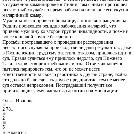
в служебной командировке в Индии, там с ним и произошел
несчастный случай: во время работы на полигоне его укусил
малярийный комар.
Мужчина месяц провел в больнице, а после возвращения на
Родину произошел рецидив заболевания малярией, что
привело мужчину ко второй группе инвалидности, а позже и
вовсе к первой группе бессрочно.
Просьбы пострадавшего о проведении расследования
несчастного случая на производстве не дали результатов, даже
в Госинспекции труда ему ответили отказом, пришлось идти в
суд. Правда судиться ему пришлось недолго, суд Нижнего
Тагила удовлетворил требования истца. Ответчик конечно
пытался парировать тем, что он не может нести
ответственность за своего работника в другой стране, якобы
это должно было сделать другое предприятие, тем не менее
суд остался непреклонен. Пострадавший получит все
причитающиеся ему выплаты, гарантии и компенсации.
Ольга Иванова
2 781
2
5
Нравится