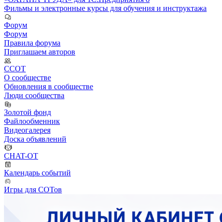
Фильмы и электронные курсы для обучения и инструктажа
Форум
Форум
Правила форума
Приглашаем авторов
ССОТ
О сообществе
Обновления в сообществе
Люди сообщества
Золотой фонд
Файлообменник
Видеогалерея
Доска объявлений
CHAT-OT
Календарь событий
Игры для СОТов