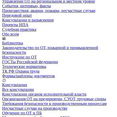
Управление ОТ на региональном и местном уровне
События, интервью, факты
Происшествия, аварии, пожары, несчастные случаи
Передовой опыт
Консультации и разъяснения
Проекты НПА
Судебная практика
Обо всем
Библиотека
Законодательство по ОТ, пожарной и промышленной
безопасности
Инструкции по ОТ
ГОСТы Российской федерации
Технические нормативы
ТК РФ Охрана труда
Формы/шаблоны документов
Консультации
Все консультации
Консультации органов исполнительной власти
Организация ОТ на предприятии, СУОТ, трудовые споры
Требования безопасности к производственным процессам
Несчастные случаи на производстве
Обучение по ОТ и ПБ