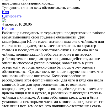
нарушения санитарных норм....
Тут судить, не зная всех обстоятельств, сложно.
Имя
Цитировать
4 июня 2016 20:06
He-man
Работница находилась на территории предприятия и в рабочее
время выполняла свои трудовые обязанности. Для
квалификации НС не имеет значения шла она с чайником или
со штангенциркулем, это может влиять лишь на характер
травмы и последствия несчастного случая. Если она несла
чайник, принадлежащий работодателю не в интересах
работодателя и совершая противоправные действия, да еще
опасным способом (условно говоря, ковырялась в ушах
отверткой), то тогда можно было бы по другому оценить
обстоятельства. Однако здесь не нашли нарушения в том, что
она несла чайник с кипятком. Комиссия вообще не
расследовала этот факт с чайником: для чего и куда она несла
кипяток. Если для приготовления чая, то возникает
вопрос,почему это не организовано работодателем в комнате
приема пищи или в буфете, и работники вынуждены таскать
чайники с кипятком. А вина работницы здесь, хотя и была
установлена некоторыми членами комиссии, но доказательств
этой вины нет. Тем более, что причинно-следственная связь