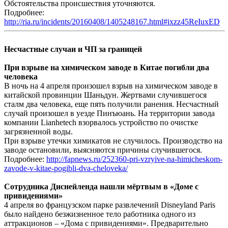
Обстоятельства происшествия уточняются.
Подробнее:
http://ria.ru/incidents/20160408/1405248167.html#ixzz45ReIuxED
Несчастные случаи и ЧП за границей
При взрыве на химическом заводе в Китае погибли два
человека
В ночь на 4 апреля произошел взрыв на химическом заводе в
китайской провинции Шаньдун. Жертвами случившегося
сталм два человека, еще пять получили ранения. Несчастный
случай произошел в уезде Пинъюань. На территории завода
компании Lianhetech взорвалось устройство по очистке
загрязненной воды.
При взрыве утечки химикатов не случилось. Производство на
заводе остановили, выясняются причины случившегося.
Подробнее:
http://fapnews.ru/252360-pri-vzryive-na-himicheskom-
zavode-v-kitae-pogibli-dva-cheloveka/
Сотрудника Диснейленда нашли мёртвым в «Доме с
привидениями»
4 апреля во французском парке развлечений Disneyland Paris
было найдено безжизненное тело работника одного из
аттракционов – «Дома с привидениями». Предварительно