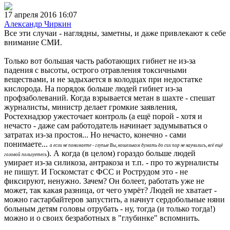
17 апреля 2016 16:07
Александр Чиркин
Все эти случаи - наглядны, заметны, и даже привлекают к себе
внимание СМИ.
Только вот большая часть работающих гибнет не из-за
падения с высоты, острого отравления токсичными
веществами, и не задыхается в колодцах при недостатке
кислорода. На порядок больше людей гибнет из-за
профзаболеваний. Когда взрывается метан в шахте - спешат
журналисты, министр делает громкие заявления,
Ростехнадзор ужесточает контроль (а ещё порой - хотя и
нечасто - даже сам работодатель начинает задумываться о
затратах из-за простоя... Но нечасто, конечно - сами
понимаете...
а если не понимаете - глупые Вы, кошельком думать до сих пор не научились, всё ещё
). А когда (в целом) гораздо больше людей
головой пользуетесь
умирает из-за силикоза, антракоза и т.п. - про то журналисты
не пишут. И Госкомстат с ФСС и Рострудом это - не
фиксируют, ненужно. Зачем? Он болеет, работать уже не
может, так какая разница, от чего умрёт? Людей не хватает -
можно гастарбайтеров запустить, а начнут сердобольные няни
больным детям головы отрубать - ну, тогда (и только тогда!)
можно и о своих безработных в "глубинке" вспомнить.