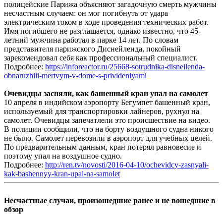
полицейские Парижа объясняют загадочную смерть мужчины
несчастным случаем: он мог погибнуть от удара
электрическим током в ходе проведения технических работ.
Имя погибшего не разглашается, однако известно, что 45-
летний мужчина работал в парке 14 лет. По словам
представителя парижского Диснейленда, покойный
зарекомендовал себя как профессиональный специалист.
Подробнее:
https://inforeactor.ru/25668-sotrudnika-disneilenda-
obnaruzhili-mertvym-v-dome-s-privideniyami
Очевидцы засняли, как башенный кран упал на самолет
10 апреля в индийском аэропорту Бегумпет башенный кран,
используемый для транспортировки лайнеров, рухнул на
самолет. Очевидцы запечатлели это происшествие на видео.
В полиции сообщили, что на борту воздушного судна никого
не было. Самолет перевозили в аэропорт для учебных целей.
По предварительным данным, кран потерял равновесие и
поэтому упал на воздушное судно.
Подробнее:
http://ren.tv/novosti/2016-04-10/ochevidcy-zasnyali-
kak-bashennyy-kran-upal-na-samolet
Несчастные случаи, произошедшие ранее и не вошедшие в
обзор