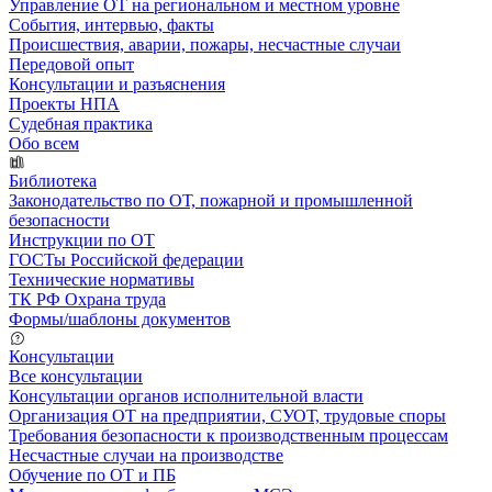
Управление ОТ на региональном и местном уровне
События, интервью, факты
Происшествия, аварии, пожары, несчастные случаи
Передовой опыт
Консультации и разъяснения
Проекты НПА
Судебная практика
Обо всем
Библиотека
Законодательство по ОТ, пожарной и промышленной
безопасности
Инструкции по ОТ
ГОСТы Российской федерации
Технические нормативы
ТК РФ Охрана труда
Формы/шаблоны документов
Консультации
Все консультации
Консультации органов исполнительной власти
Организация ОТ на предприятии, СУОТ, трудовые споры
Требования безопасности к производственным процессам
Несчастные случаи на производстве
Обучение по ОТ и ПБ