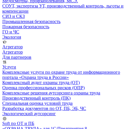
Медосмотры, профзаболевания, МСЭ.
СОУТ, экспертиза УТ, производственный контроль, льготы и
компенсации
СИЗ и СКЗ
Промышленная безопасность
Пожарная безопасность
ГО и ЧС
Экология
Агрегатор
Агрегатор
Для партнеров
Услуги
Комплексные услуги по охране труда от информационного
портала «Охрана труда в России»
Комплексный аудит охраны труда (ОТ)
Оценка профессиональных рисков (ОПР)
Комплексные решения аутсорсинга охраны труда
Производственный контроль (ПК)
Специальная оценка условий труда
Разработка документов по ОТ, ПБ, ЭБ, ЧС
Экологический аутсорсинг
Soft по ОТ и ПБ
«ОХРАНА ТРУДА» для 1С:Предприятия 8