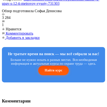
upav-s-12-ti-metrovoy-vysoty-731303
Обзор подготовила Софья Денисова
3 284
1
Нравится
Комментировать
Добавить в закладки
Не тратьте время на поиск — мы всё собрали за вас!
Больше не нужно искать в разных местах. Вся необходимая
информация и актуальные курсы по охране труда — здесь.
Найти курс
Комментарии