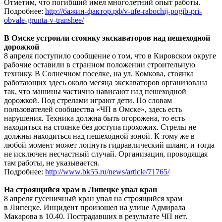
Отметим, что погибший имел многолетний опыт работы.
Подробнее:
http://бажин-фактор.рф/v-ufe-rabochij-pogib-pri-
obvale-grunta-v-transhee/
В Омске устроили стоянку экскаваторов над пешеходной
дорожкой
8 апреля поступило сообщение о том, что в Кировском округе
рабочие оставили в странном положении строительную
технику. В Солнечном поселке, на ул. Комкова, стоянка
работающих здесь около месяца экскаваторов организована
так, что машины частично нависают над пешеходной
дорожкой. Под стрелами играют дети. По словам
пользователей сообщества «ЧП в Омске», здесь есть
нарушения. Техника должна быть огорожена, то есть
находиться на стоянке без доступа прохожих. Стрелы не
должны находиться над пешеходной зоной. К тому же в
любой момент может лопнуть гидравлический шланг, и тогда
не исключен несчастный случай. Организация, проводящая
там работы, не указывается.
Подробнее:
http://www.bk55.ru/news/article/71765/
На строящийся храм в Липецке упал кран
8 апреля гусеничный кран упал на строящийся храм
в Липецке. Инцидент произошел на улице Адмирала
Макарова в 10.40. Пострадавших в результате ЧП нет.