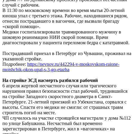
случай с рабочим.
В 11:30 по московскому времени во время мытья 20-летний
юноша упал с третьего этажа. Рабочие, находившиеся рядом,
отнесли пострадавшего в вагончик, где вызвали бригаду
«скорой помощи».
Медики госпитализировали травмированного мужчину в
шоковую реанимацию НИИ скорой помощи. Врачи
диагностировали у пациента переломом бедра с кататравмой.
Пострадавший приехал в Петербург из Чувашии, проживал на
указанной стройке.
Подробнее:
https://nevnov.ru/442294-v-moskovskom-raione-
moishchik-okon-upal-s-3-go-etazha
На стройке ЗСД насмерть разбился рабочий
6 апреля жертвой несчастного случая или трагического
нарушения правил безопасности стал рабочий, трудившийся
на стройке Западного скоростного диаметра в Санкт-
Петербурге. 21-летний приезжий из Узбекистана, сорвался с
высоты. Спасти его медики не смогли: от страшных травм
строитель погиб на месте.
ЧП случилось на участке строящейся магистрали у дома №112
по улице Бабушкина. Несчастный был временно
зарегистрирован в Петербурге, жил в «вагончиках» на