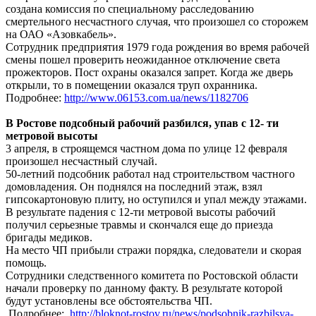
создана комиссия по специальному расследованию
смертельного несчастного случая, что произошел со сторожем
на ОАО «Азовкабель».
Сотрудник предприятия 1979 года рождения во время рабочей
смены пошел проверить неожиданное отключение света
прожекторов. Пост охраны оказался запрет. Когда же дверь
открыли, то в помещении оказался труп охранника.
Подробнее:
http://www.06153.com.ua/news/1182706
В Ростове подсобный рабочий разбился, упав с 12- ти
метровой высоты
3 апреля, в строящемся частном дома по улице 12 февраля
произошел несчастный случай.
50-летний подсобник работал над строительством частного
домовладения. Он поднялся на последний этаж, взял
гипсокартоновую плиту, но оступился и упал между этажами.
В результате падения с 12-ти метровой высоты рабочий
получил серьезные травмы и скончался еще до приезда
бригады медиков.
На место ЧП прибыли стражи порядка, следователи и скорая
помощь.
Сотрудники следственного комитета по Ростовской области
начали проверку по данному факту. В результате которой
будут установлены все обстоятельства ЧП.
Подробнее:
http://bloknot-rostov.ru/news/podsobnik-razbilsya-