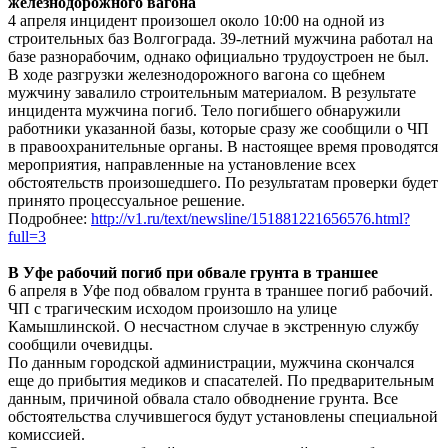
железнодорожного вагона
4 апреля инцидент произошел около 10:00 на одной из
строительных баз Волгограда. 39-летний мужчина работал на
базе разнорабочим, однако официально трудоустроен не был.
В ходе разгрузки железнодорожного вагона со щебнем
мужчину завалило строительным материалом. В результате
инцидента мужчина погиб. Тело погибшего обнаружили
работники указанной базы, которые сразу же сообщили о ЧП
в правоохранительные органы. В настоящее время проводятся
мероприятия, направленные на установление всех
обстоятельств произошедшего. По результатам проверки будет
принято процессуальное решение.
Подробнее:
http://v1.ru/text/newsline/151881221656576.html?
full=3
В Уфе рабочий погиб при обвале грунта в траншее
6 апреля в Уфе под обвалом грунта в траншее погиб рабочий.
ЧП с трагическим исходом произошло на улице
Камышлинской. О несчастном случае в экстренную службу
сообщили очевидцы.
По данным городской администрации, мужчина скончался
еще до прибытия медиков и спасателей. По предварительным
данным, причиной обвала стало обводнение грунта. Все
обстоятельства случившегося будут установлены специальной
комиссией.