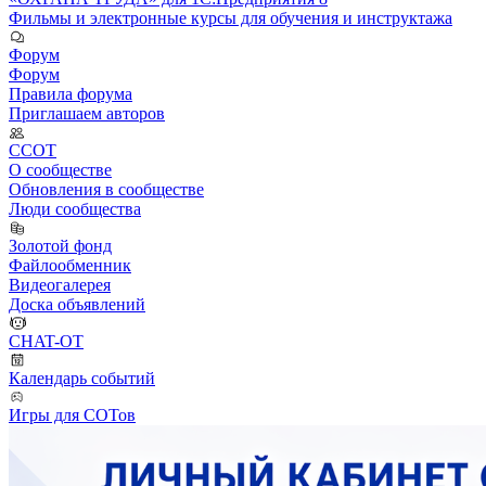
Фильмы и электронные курсы для обучения и инструктажа
Форум
Форум
Правила форума
Приглашаем авторов
ССОТ
О сообществе
Обновления в сообществе
Люди сообщества
Золотой фонд
Файлообменник
Видеогалерея
Доска объявлений
CHAT-OT
Календарь событий
Игры для СОТов