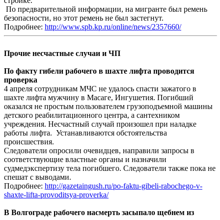
стройке.
По предварительной информации, на мигранте был ремень
безопасности, но этот ремень не был застегнут.
Подробнее:
http://www.spb.kp.ru/online/news/2357660/
Прочие несчастные случаи и ЧП
По факту гибели рабочего в шахте лифта проводится
проверка
4 апреля сотрудникам МЧС не удалось спасти зажатого в
шахте лифта мужчину в Масаге, Ингушетия. Погибший
оказался не простым пользователем грузоподъемной машины
детского реабилитационного центра, а сантехником
учреждения. Несчастный случай произошел при наладке
работы лифта. Устанавливаются обстоятельства
происшествия.
Следователи опросили очевидцев, направили запросы в
соответствующие властные органы и назначили
судмедэкспертизу тела погибшего. Следователи также пока не
спешат с выводами.
Подробнее:
http://gazetaingush.ru/po-faktu-gibeli-rabochego-v-
shaxte-lifta-provoditsya-proverka/
В Волгограде рабочего насмерть засыпало щебнем из