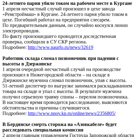
24-летнего парня убило током на рабочем месте в Кургане
1 апреля несчастный случай произошел в цехе завода
«Ремстроймаш» в Кургане. 24-летнего парня убило током в
цехе. Погибший работал на предприятии слесарем.
По предварительным данным, он случайно коснулся линии
электропроводов.
По факту произошедшего проводится доследственная
проверка, сообщили в СУ СКР региона.
Подробнее:
http://www.naurfo.ru/news/32619
Работник склада сломал позвоночник при падении с
высоты в Дзержинске
1 апреля очередной несчастный случай на производстве
произошел в Нижегородской области – на складе в
Дзержинске мужчина сломал позвоночник, упав с высоты.
51-летний диспетчер по выгрузке занимался раскладыванием
товара на складе и упал с высоты. В результате мужчина
получил серьезную травму спины – перелом позвоночника.
В настоящее время проводится расследование, выясняются
обстоятельства и причины случившегося.
Подробнее:
http://www.nnov.kp.ru/online/news/2356805/
В Бердянске смерть сторожа на «Азовкабеле» будет
расследовать специальная комиссия
2 апреля главным управлением Гоструда Запорожской области