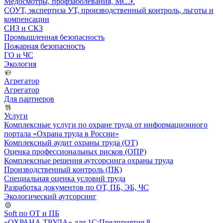
Медосмотры, профзаболевания, МСЭ.
СОУТ, экспертиза УТ, производственный контроль, льготы и
компенсации
СИЗ и СКЗ
Промышленная безопасность
Пожарная безопасность
ГО и ЧС
Экология
Агрегатор
Агрегатор
Для партнеров
Услуги
Комплексные услуги по охране труда от информационного
портала «Охрана труда в России»
Комплексный аудит охраны труда (ОТ)
Оценка профессиональных рисков (ОПР)
Комплексные решения аутсорсинга охраны труда
Производственный контроль (ПК)
Специальная оценка условий труда
Разработка документов по ОТ, ПБ, ЭБ, ЧС
Экологический аутсорсинг
Soft по ОТ и ПБ
«ОХРАНА ТРУДА» для 1С:Предприятия 8