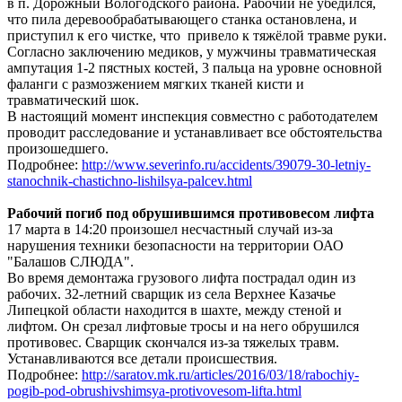
в п. Дорожный Вологодского района. Рабочий не убедился,
что пила деревообрабатывающего станка остановлена, и
приступил к его чистке, что привело к тяжёлой травме руки.
Согласно заключению медиков, у мужчины травматическая
ампутация 1-2 пястных костей, 3 пальца на уровне основной
фаланги с размозжением мягких тканей кисти и
травматический шок.
В настоящий момент инспекция совместно с работодателем
проводит расследование и устанавливает все обстоятельства
произошедшего.
Подробнее:
http://www.severinfo.ru/accidents/39079-30-letniy-
stanochnik-chastichno-lishilsya-palcev.html
Рабочий погиб под обрушившимся противовесом лифта
17 марта в 14:20 произошел несчастный случай из-за
нарушения техники безопасности на территории ОАО
"Балашов СЛЮДА".
Во время демонтажа грузового лифта пострадал один из
рабочих. 32-летний сварщик из села Верхнее Казачье
Липецкой области находится в шахте, между стеной и
лифтом. Он срезал лифтовые тросы и на него обрушился
противовес. Сварщик скончался из-за тяжелых травм.
Устанавливаются все детали происшествия.
Подробнее:
http://saratov.mk.ru/articles/2016/03/18/rabochiy-
pogib-pod-obrushivshimsya-protivovesom-lifta.html