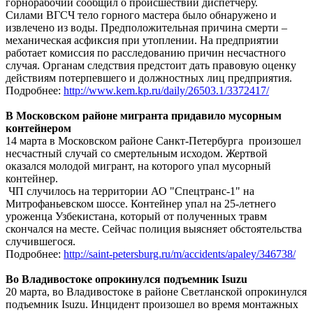
горнорабочий сообщил о происшествии диспетчеру.
Силами ВГСЧ тело горного мастера было обнаружено и
извлечено из воды. Предположительная причина смерти –
механическая асфиксия при утоплении. На предприятии
работает комиссия по расследованию причин несчастного
случая. Органам следствия предстоит дать правовую оценку
действиям потерпевшего и должностных лиц предприятия.
Подробнее:
http://www.kem.kp.ru/daily/26503.1/3372417/
В Московском районе мигранта придавило мусорным
контейнером
14 марта в Московском районе Санкт-Петербурга произошел
несчастный случай со смертельным исходом. Жертвой
оказался молодой мигрант, на которого упал мусорный
контейнер.
ЧП случилось на территории АО "Спецтранс-1" на
Митрофаньевском шоссе. Контейнер упал на 25-летнего
уроженца Узбекистана, который от полученных травм
скончался на месте. Сейчас полиция выясняет обстоятельства
случившегося.
Подробнее:
http://saint-petersburg.ru/m/accidents/apaley/346738/
Во Владивостоке опрокинулся подъемник Isuzu
20 марта, во Владивостоке в районе Светланской опрокинулся
подъемник Isuzu. Инцидент произошел во время монтажных