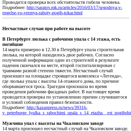
Проводится проверка всех обстоятельств гибели человека.
Подробнее:
http://saratov.mk.ru/articles/2016/03/17/segodnya-v-
engelse-vo-vremya-raboty-pogib-tokar.html
Несчастные случаи при работе на высоте
В Петербурге люлька с рабочими упала с 14 этажа, есть
погибшие
14 марта примерно в 12.30 в Петербурге упала строительная
люлька, на которой находилось двое рабочих. Согласно
полученной информации один из строителей в результате
падения скончался на месте, второй госпитализирован с
травмами разной степени тяжести. Несчастный случай
произошел на площадке строящегося комплекса «Легенда»,
где люлька упала с высоты 14-этажного дома, по причине
оборвавшегося троса. Трагедия произошла во время
проведения рабочими фасадных работ. В настоящее время
проводится проверка по установлению причин случившегося
и условий соблюдения правил безопасности.
Подробнее:
http://kazanpress.ru/news/39316-
v_peterburge_lyulka_s_rabochimi_upala_s_14_etazha__est_pogibshie
Мужчина упал с высоты на Чкаловском заводе
14 марта произошел несчастный случай на Чкаловском заводе.