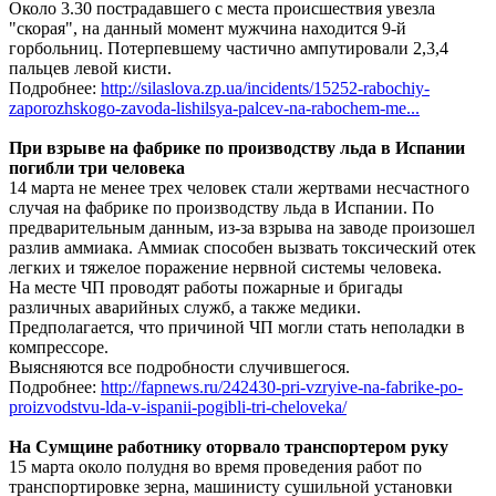
Около 3.30 пострадавшего с места происшествия увезла
"скорая", на данный момент мужчина находится 9-й
горбольниц. Потерпевшему частично ампутировали 2,3,4
пальцев левой кисти.
Подробнее:
http://silaslova.zp.ua/incidents/15252-rabochiy-
zaporozhskogo-zavoda-lishilsya-palcev-na-rabochem-me...
При взрыве на фабрике по производству льда в Испании
погибли три человека
14 марта не менее трех человек стали жертвами несчастного
случая на фабрике по производству льда в Испании. По
предварительным данным, из-за взрыва на заводе произошел
разлив аммиака. Аммиак способен вызвать токсический отек
легких и тяжелое поражение нервной системы человека.
На месте ЧП проводят работы пожарные и бригады
различных аварийных служб, а также медики.
Предполагается, что причиной ЧП могли стать неполадки в
компрессоре.
Выясняются все подробности случившегося.
Подробнее:
http://fapnews.ru/242430-pri-vzryive-na-fabrike-po-
proizvodstvu-lda-v-ispanii-pogibli-tri-cheloveka/
На Сумщине работнику оторвало транспортером руку
15 марта около полудня во время проведения работ по
транспортировке зерна, машинисту сушильной установки