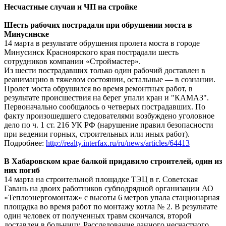
Несчастные случаи и ЧП на стройке
Шесть рабочих пострадали при обрушении моста в
Минусинске
14 марта в результате обрушения пролета моста в городе
Минусинск Красноярского края пострадали шесть
сотрудников компании «Строймастер».
Из шести пострадавших только один рабочий доставлен в
реанимацию в тяжелом состоянии, остальные — в сознании.
Пролет моста обрушился во время ремонтных работ, в
результате происшествия на берег упали кран и "КАМАЗ".
Первоначально сообщалось о четверых пострадавших. По
факту произошедшего следователями возбуждено уголовное
дело по ч. 1 ст. 216 УК РФ (нарушение правил безопасности
при ведении горных, строительных или иных работ).
Подробнее:
http://realty.interfax.ru/ru/news/articles/64413
В Хабаровском крае балкой придавило строителей, один из
них погиб
14 марта на строительной площадке ТЭЦ в г. Советская
Гавань на двоих работников субподрядной организации АО
«Теплоэнергомонтаж» с высоты 6 метров упала стационарная
площадка во время работ по монтажу котла № 2. В результате
один человек от полученных травм скончался, второй
доставлен в больницу. Расследование данного несчастного