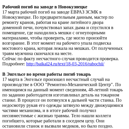
Рабочий погиб на заводе в Новокузнецке
17 марта рабочий погиб на заводе ЕВРАЗ ЗСМК в
Новокузнецке. По предварительным данным, мастер по
ремонту кранов, работая на кране литейного двора
доменной печи, почувствовал запах дыма и спустился в
помещение, где находились мешки с огнеупорными
материалами, чтобы проверить, где могло произойти
возгорание. В этот момент на рабочего упала подвеска
мостового крана, которая лежала на мешках. От полученных
травм мужчина скончался на месте.
Сейчас по факту несчастного случая проводится проверка.
Подробнее:
http://baikal24.ru/text/18-03-2016/rabochii/
В Энгельсе во время работы погиб токарь
17 марта в Энгельсе произошел несчастный случай на
производстве в ООО "Ремонтно-Механический Центр". По
имеющимся на данный момент сведениям, 48-летний токарь
по заданию работодателя изготавливал деталь на токарном
станке. В процессе он потянулся к дальней части станка. По
недосмотру рукав его одежды затянуло между движущимися
частями механизма, и в итоге рабочий получил
несовместимые с жизнью травмы. Тело нашли коллеги
погибшего, которые работали в соседнем цеху. Они
остановили станок и вызвали медиков, но было поздно.