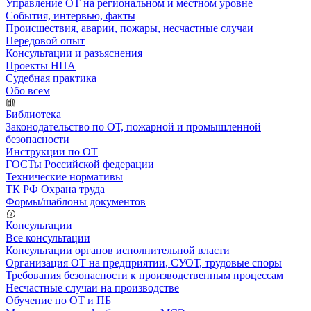
Управление ОТ на региональном и местном уровне
События, интервью, факты
Происшествия, аварии, пожары, несчастные случаи
Передовой опыт
Консультации и разъяснения
Проекты НПА
Судебная практика
Обо всем
Библиотека
Законодательство по ОТ, пожарной и промышленной
безопасности
Инструкции по ОТ
ГОСТы Российской федерации
Технические нормативы
ТК РФ Охрана труда
Формы/шаблоны документов
Консультации
Все консультации
Консультации органов исполнительной власти
Организация ОТ на предприятии, СУОТ, трудовые споры
Требования безопасности к производственным процессам
Несчастные случаи на производстве
Обучение по ОТ и ПБ