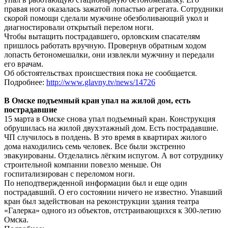
правая нога оказалась зажатой лопастью агрегата. Сотрудники
скорой помощи сделали мужчине обезболивающий укол и
диагностировали открытый перелом ноги.
Чтобы вытащить пострадавшего, орловским спасателям
пришлось работать вручную. Провернув обратным ходом
лопасть бетономешалки, они извлекли мужчину и передали
его врачам.
Об обстоятельствах происшествия пока не сообщается.
Подробнее:
http://www.glavny.tv/news/14726
В Омске подъемный кран упал на жилой дом, есть
пострадавшие
15 марта в Омске снова упал подъемный кран. Конструкция
обрушилась на жилой двухэтажный дом. Есть пострадавшие.
ЧП случилось в полдень. В это время в квартирах жилого
дома находились семь человек. Все были экстренно
эвакуированы. Отделались лёгким испугом. А вот сотруднику
строительной компании повезло меньше. Он
госпитализирован с переломом ноги.
По неподтвержденной информации был и еще один
пострадавший. О его состоянии ничего не известно. Упавший
кран был задействован на реконструкции здания театра
«Галерка» одного из объектов, отстраивающихся к 300-летию
Омска.