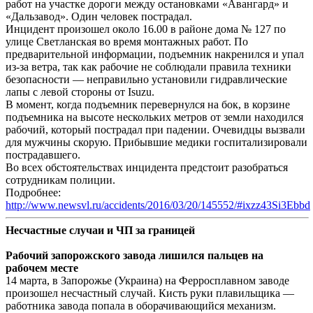
работ на участке дороги между остановками «Авангард» и
«Дальзавод». Один человек пострадал.
Инцидент произошел около 16.00 в районе дома № 127 по
улице Светланская во время монтажных работ. По
предварительной информации, подъемник накренился и упал
из-за ветра, так как рабочие не соблюдали правила техники
безопасности — неправильно установили гидравлические
лапы с левой стороны от Isuzu.
В момент, когда подъемник перевернулся на бок, в корзине
подъемника на высоте нескольких метров от земли находился
рабочий, который пострадал при падении. Очевидцы вызвали
для мужчины скорую. Прибывшие медики госпитализировали
пострадавшего.
Во всех обстоятельствах инцидента предстоит разобраться
сотрудникам полиции.
Подробнее:
http://www.newsvl.ru/accidents/2016/03/20/145552/#ixzz43Si3Ebbd
Несчастные случаи и ЧП за границей
Рабочий запорожского завода лишился пальцев на
рабочем месте
14 марта, в Запорожье (Украина) на Ферросплавном заводе
произошел несчастный случай. Кисть руки плавильщика —
работника завода попала в оборачивающийся механизм.