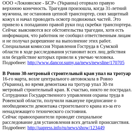
ООО «Локнянское - БСР» (Украина) оторвало правую
верхнюю конечность. Трагедия произошла, когда 31-летний
мужчина, не остановив цепной транспортер, снял защитный
кожух и начал проводить осмотр подвижных частей. Это
привело к попаданию правой руки под скребки транспортера.
Сейчас выясняются все обстоятельства трагедии, хотя есть
информация, что работник не сообщил ответственным лицам
и не получал разрешение на выполнение этих работ.
Специальная комиссия Управления Гоструда в Сумской
области в ходе расследования установит всех лиц действия
или бездействие которых привели к увечью человека.
Подробнее:
http://www.dancor.sumy.ua/news/newsline/170705
В Ровно 30-метровый строительный кран упал на тротуар
16-го марта, возле центрального автовокзала в Ровно
(Украина), во время демонтажа на тротуар упал 30-ти
метровый строительный кран. К счастью, никто не пострадал.
Сотрудники Государственного управления охраны труда в
Ровенской области, получили накануне предписание о
необходимости демонтажа строительного крана из-за его
ненадлежащего технического состояния.
Сейчас правоохранители проводят специальное
расследование для установления всех деталей происшествия.
Подробнее:
http://uapress.info/ru/news/show/123449