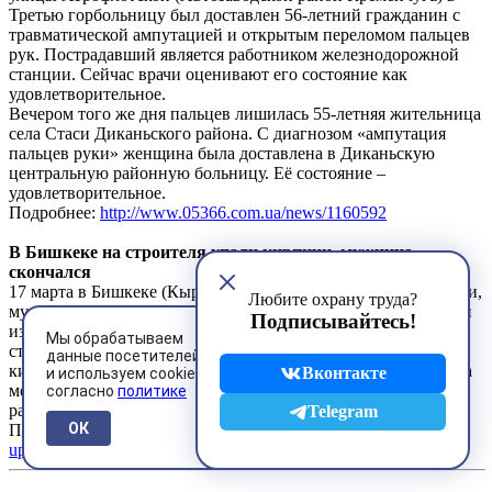
Третью горбольницу был доставлен 56-летний гражданин с
травматической ампутацией и открытым переломом пальцев
рук. Пострадавший является работником железнодорожной
станции. Сейчас врачи оценивают его состояние как
удовлетворительное.
Вечером того же дня пальцев лишилась 55-летняя жительница
села Стаси Диканьского района. С диагнозом «ампутация
пальцев руки» женщина была доставлена в Диканьскую
центральную районную больницу. Её состояние –
удовлетворительное.
Подробнее:
http://www.05366.com.ua/news/1160592
В Бишкеке на строителя упали кирпичи, мужчина
скончался
17 марта в Бишкеке (Кыргызтан) на строителя упали кирпичи,
Любите охрану труда?
мужчина скончался. Несчастный случай произошел на одной
Подписывайтесь!
из строек жилых домов по улице Боконбаева. При разборке
Мы обрабатываем
стены на первом этаже на рабочего упали несколько
данные посетителей
кирпичей, от полученных травм 42-летний Б.А. скончался на
Вконтакте
и используем cookies
месте. Данный факт зарегистрирован в УВД Первомайского
согласно
политике
района, начата проверка.
Telegram
ОК
Подробнее:
http://kant.kg/2016-03-18/v-bishkeke-na-stroitelya-
upali-kirpichi-muzhchina-skonchalsya/