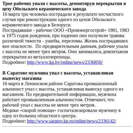
Трое рабочих упали с высоты, демонтируя перекрытия в
цеху Обольского керамического завода
16 марта три человека пострадали в результате несчастного
случая при реконструкции одного из цехов Обольского
керамического завода в Белоруси.
Пострадавшие - рабочие ООО «Промэнергострой» 1981, 1983
и 1975 годов рождения, при падении они получили травмы
различной тяжести - ушибы, переломы. Жизнь пострадавших
вне опасности. По предварительным данным, рабочие упали
с высоты не менее трех метров. Они занимались демонтажом
перекрытия из металлочерепицы.
Подробнее:
http://www.kp.by/online/news/2336856/
В Саратове мужчина упал с высоты, устанавливая
вывеску магазина
16 марта в Ленинском районе Саратова промышленный
альпинист упал с высоты, устанавливая вывеску одного из
магазинов. По предварительной информации, мужчина
работает промышленным альпинистом. Отмечают, что
рабочий упал с высоты не менее трех метров.
Медики «скорой помощи» госпитализировали мужчину в
одну из больниц областного центра.
Подробнее:
http://www.saratov.kp.ru/online/news/2336142/