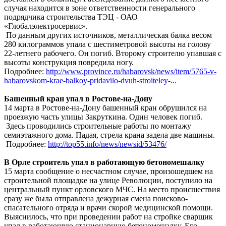
случая находится в зоне ответственности генерального
подрядчика строительства ТЭЦ - ОАО
«Глобалэлектросервис».
По данным других источников, металлическая балка весом
280 килограммов упала с шестиметровой высоты на голову
22-летнего рабочего. Он погиб. Второму строителю упавшая с
высоты конструкция повредила ногу.
Подробнее:
http://www.province.ru/habarovsk/news/item/5765-v-
habarovskom-krae-balkoy-pridavilo-dvuh-stroiteley-...
Башенный кран упал в Ростове-на-Дону
14 марта в Ростове-на-Дону башенный кран обрушился на
проезжую часть улицы Закруткина. Один человек погиб.
Здесь проводились строительные работы по монтажу
семиэтажного дома. Падая, стрела крана задела две машины.
Подробнее:
http://top55.info/news/newsid/53476/
В Орле строитель упал в работающую бетономешалку
15 марта сообщение о несчастном случае, произошедшем на
строительной площадке на улице Революции, поступило на
центральный пункт орловского МЧС. На место происшествия
сразу же была отправлена дежурная смена поисково-
спасательного отряда и врачи скорой медицинской помощи.
Выяснилось, что при проведении работ на стройке сварщик
упал в работающую стационарную бетономешалку. Его