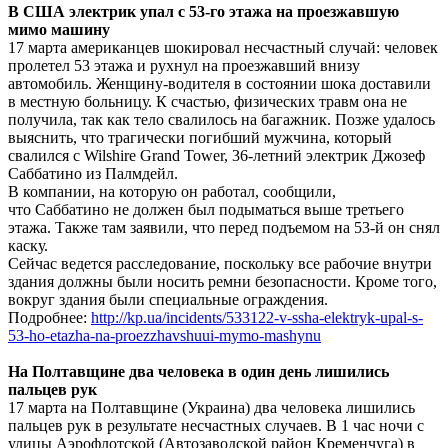
В США электрик упал с 53-го этажа на проезжавшую
мимо машину
17 марта американцев шокировал несчастный случай: человек
пролетел 53 этажа и рухнул на проезжавший внизу
автомобиль. Женщину-водителя в состоянии шока доставили
в местную больницу. К счастью, физических травм она не
получила, так как тело свалилось на багажник. Позже удалось
выяснить, что трагически погибший мужчина, который
свалился с Wilshire Grand Tower, 36-летний электрик Джозеф
Саббатино из Палмдейл.
В компании, на которую он работал, сообщили,
что Саббатино не должен был подыматься выше третьего
этажа. Также там заявили, что перед подъемом на 53-й он снял
каску.
Сейчас ведется расследование, поскольку все рабочие внутри
здания должны были носить ремни безопасности. Кроме того,
вокруг здания были специальные ограждения.
Подробнее:
http://kp.ua/incidents/533122-v-ssha-elektryk-upal-s-
53-ho-etazha-na-proezzhavshuui-mymo-mashynu
На Полтавщине два человека в один день лишились
пальцев рук
17 марта на Полтавщине (Украина) два человека лишились
пальцев рук в результате несчастных случаев. В 1 час ночи с
улицы Аэрофлотской (Автозаводской район Кременчуга) в