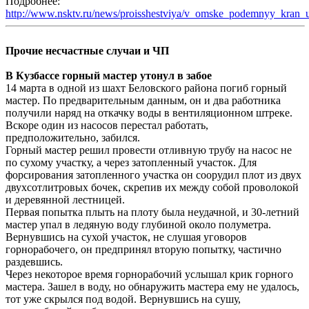
Подробнее:
http://www.nsktv.ru/news/proisshestviya/v_omske_podemnyy_kran_u
Прочие несчастные случаи и ЧП
В Кузбассе горный мастер утонул в забое
14 марта в одной из шахт Беловского района погиб горный
мастер. По предварительным данным, он и два работника
получили наряд на откачку воды в вентиляционном штреке.
Вскоре один из насосов перестал работать,
предположительно, забился.
Горный мастер решил провести отливную трубу на насос не
по сухому участку, а через затопленный участок. Для
форсирования затопленного участка он соорудил плот из двух
двухсотлитровых бочек, скрепив их между собой проволокой
и деревянной лестницей.
Первая попытка плыть на плоту была неудачной, и 30-летний
мастер упал в ледяную воду глубиной около полуметра.
Вернувшись на сухой участок, не слушая уговоров
горнорабочего, он предпринял вторую попытку, частично
раздевшись.
Через некоторое время горнорабочий услышал крик горного
мастера. Зашел в воду, но обнаружить мастера ему не удалось,
тот уже скрылся под водой. Вернувшись на сушу,