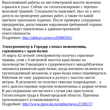
Выполнявший работы на шестиметровой высоте мужчина
сорвался и упал. Сейчас он госпитализирован с черепно-
мозговой травмой. Специалисты выясняют, был ли у него
допуск на проведение данных работ, а также по какой
причине произошло падение. После проверки сотрудники
предприятия, допустившие нарушения требований охраны
труда, будут привлечены к административной
ответственности.
Подробнее:
http://sibkray.ru/news/8/880505/
Электромонтер в Городце сломал позвоночник,
сорвавшись с кран-балки
16 марта 42-летний электромонтер получил серьезные
травмы, упав с 6-метровой высоты кран-балки на
производстве Городецкого судоремонтного заводаМужчина
занимался ремонтом кран-балки, когда внезапно включился
грузоподъемный механизм, и кран-балка начал перемещаться.
Работник не смог удержаться и рухнул с высоты шести
метров. В результате он получил тяжелые повреждения – у
него диагностирован перелом позвоночника и разрыв печени.
К расследованию несчастного случая уже приступила
Госинспекция труда в Нижегородской области. Причины
произошедшего устанавливаются.
Подробнее:
http://www.nnov.kp.ru/online/news/2338537/