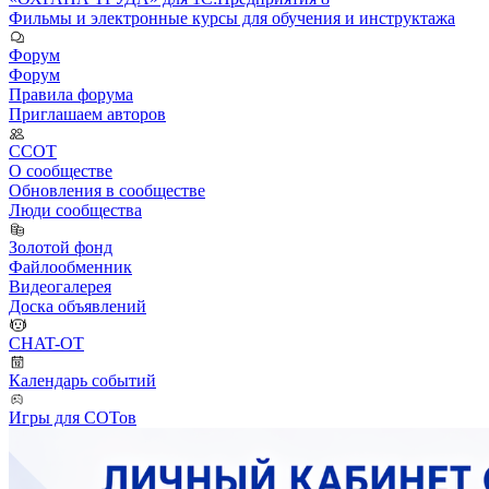
Фильмы и электронные курсы для обучения и инструктажа
Форум
Форум
Правила форума
Приглашаем авторов
ССОТ
О сообществе
Обновления в сообществе
Люди сообщества
Золотой фонд
Файлообменник
Видеогалерея
Доска объявлений
CHAT-OT
Календарь событий
Игры для СОТов