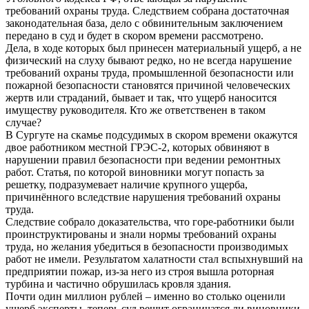
требований охраны труда. Следствием собрана достаточная
законодательная база, дело с обвинительным заключением
передано в суд и будет в скором времени рассмотрено.
Дела, в ходе которых был принесен материальный ущерб, а не
физический на слуху бывают редко, но не всегда нарушение
требований охраны труда, промышленной безопасности или
пожарной безопасности становятся причиной человеческих
жертв или страданий, бывает и так, что ущерб наносится
имуществу руководителя. Кто же ответственен в таком
случае?
В Сургуте на скамье подсудимых в скором времени окажутся
двое работником местной ГРЭС-2, которых обвиняют в
нарушении правил безопасности при ведении ремонтных
работ. Статья, по которой виновники могут попасть за
решетку, подразумевает наличие крупного ущерба,
причинённого вследствие нарушения требований охраны
труда.
Следствие собрало доказательства, что горе-работники были
проинструктированы и знали нормы требований охраны
труда, но желания убедиться в безопасности производимых
работ не имели. Результатом халатности стал вспыхнувший на
предприятии пожар, из-за него из строя вышла роторная
турбина и частично обрушилась кровля здания.
Почти один миллион рублей – именно во столько оценили
ущерб эксперты, теперь суд решит ограничатся ли виновники