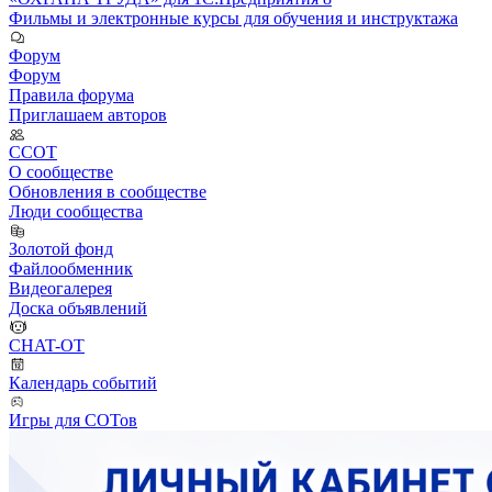
Фильмы и электронные курсы для обучения и инструктажа
Форум
Форум
Правила форума
Приглашаем авторов
ССОТ
О сообществе
Обновления в сообществе
Люди сообщества
Золотой фонд
Файлообменник
Видеогалерея
Доска объявлений
CHAT-OT
Календарь событий
Игры для СОТов