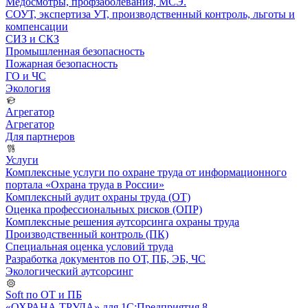
Медосмотры, профзаболевания, МСЭ.
СОУТ, экспертиза УТ, производственный контроль, льготы и
компенсации
СИЗ и СКЗ
Промышленная безопасность
Пожарная безопасность
ГО и ЧС
Экология
Агрегатор
Агрегатор
Для партнеров
Услуги
Комплексные услуги по охране труда от информационного
портала «Охрана труда в России»
Комплексный аудит охраны труда (ОТ)
Оценка профессиональных рисков (ОПР)
Комплексные решения аутсорсинга охраны труда
Производственный контроль (ПК)
Специальная оценка условий труда
Разработка документов по ОТ, ПБ, ЭБ, ЧС
Экологический аутсорсинг
Soft по ОТ и ПБ
«ОХРАНА ТРУДА» для 1С:Предприятия 8