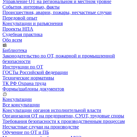
Управление ОТ на региональном и местном уровне
События, интервью, факты
Происшествия, аварии, пожары, несчастные случаи
Передовой опыт
Консультации и разъяснения
Проекты НПА
Судебная практика
Обо всем
Библиотека
Законодательство по ОТ, пожарной и промышленной
безопасности
Инструкции по ОТ
ГОСТы Российской федерации
Технические нормативы
ТК РФ Охрана труда
Формы/шаблоны документов
Консультации
Все консультации
Консультации органов исполнительной власти
Организация ОТ на предприятии, СУОТ, трудовые споры
Требования безопасности к производственным процессам
Несчастные случаи на производстве
Обучение по ОТ и ПБ