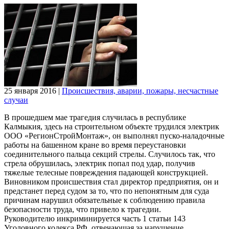
25 января 2016
|
Происшествия, аварии, пожары, несчастные
случаи
В прошедшем мае трагедия случилась в республике
Калмыкия, здесь на строительном объекте трудился электрик
ООО «РегионСтройМонтаж», он выполнял пуско-наладочные
работы на башенном кране во время переустановки
соединительного пальца секций стрелы. Случилось так, что
стрела обрушилась, электрик попал под удар, получив
тяжелые телесные повреждения падающей конструкцией.
Виновником происшествия стал директор предприятия, он и
предстанет перед судом за то, что по непонятным для суда
причинам нарушил обязательные к соблюдению правила
безопасности труда, что привело к трагедии.
Руководителю инкриминируется часть 1 статьи 143
Уголовного кодекса РФ, отвечающая за нарушение