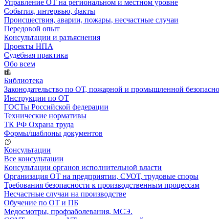
Управление ОТ на региональном и местном уровне
События, интервью, факты
Происшествия, аварии, пожары, несчастные случаи
Передовой опыт
Консультации и разъяснения
Проекты НПА
Судебная практика
Обо всем
Библиотека
Законодательство по ОТ, пожарной и промышленной безопасн
Инструкции по ОТ
ГОСТы Российской федерации
Технические нормативы
ТК РФ Охрана труда
Формы/шаблоны документов
Консультации
Все консультации
Консультации органов исполнительной власти
Организация ОТ на предприятии, СУОТ, трудовые споры
Требования безопасности к производственным процессам
Несчастные случаи на производстве
Обучение по ОТ и ПБ
Медосмотры, профзаболевания, МСЭ.