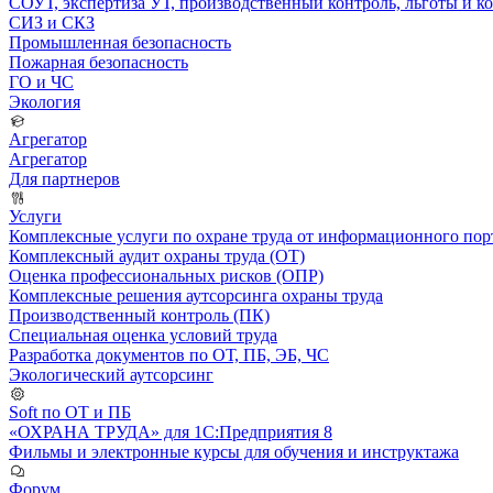
СОУТ, экспертиза УТ, производственный контроль, льготы и 
СИЗ и СКЗ
Промышленная безопасность
Пожарная безопасность
ГО и ЧС
Экология
Агрегатор
Агрегатор
Для партнеров
Услуги
Комплексные услуги по охране труда от информационного порт
Комплексный аудит охраны труда (ОТ)
Оценка профессиональных рисков (ОПР)
Комплексные решения аутсорсинга охраны труда
Производственный контроль (ПК)
Специальная оценка условий труда
Разработка документов по ОТ, ПБ, ЭБ, ЧС
Экологический аутсорсинг
Soft по ОТ и ПБ
«ОХРАНА ТРУДА» для 1С:Предприятия 8
Фильмы и электронные курсы для обучения и инструктажа
Форум