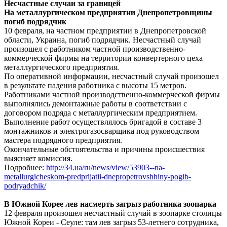
Несчастные случаи за границей
На металлургическом предприятии Днепропетровщины
погиб подрядчик
10 февраля, на частном предприятии в Днепропетровской
области, Украина, погиб подрядчик. Несчастный случай
произошел с работником частной производственно-
коммерческой фирмы на территории конвертерного цеха
металлургического предприятия.
По оперативной информации, несчастный случай произошел
в результате падения работника с высоты 15 метров.
Работниками частной производственно-коммерческой фирмы
выполнялись демонтажные работы в соответствии с
договором подряда с металлургическим предприятием.
Выполнение работ осуществлялось бригадой в составе 3
монтажников и электрогазосварщика под руководством
мастера подрядного предприятия.
Окончательные обстоятельства и причины происшествия
выясняет комиссия.
Подробнее:
http://34.ua/ru/news/view/53903--na-
metallurgicheskom-predprijatii-dnepropetrovshhiny-pogib-
podryadchik/
В Южной Корее лев насмерть загрыз работника зоопарка
12 февраля произошел несчастный случай в зоопарке столицы
Южной Кореи - Cеуле: там лев загрыз 53-летнего сотрудника,