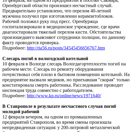
10 февраля, на одном из предприятий в посёлке Сакмара,
Оренбургской области произошел несчастный случай.
Предварительно установлено, что перелом 40-летний
мужчина получил при изготовлении керамзитоблоков.
Рабочий положил руку под пресс. Оренбуржца
госпитализировали в медицинское учреждение, где врачи
диагностировали тяжелый перелом кисти. Обстоятельства
произошедшего выясняют сотрудники полиции, по данному
факту проводится проверка.
Подробнее:
http://ria56.ru/posts/34545456656767.htm
Слесарь погиб в вологодской котельной
10 февраля в Вологде слесарь Вологдагортеплосети погиб на
рабочем месте. Слесарь по ремонту оборудования
почувствовал себя плохо в бытовом помещении котельной. На
предприятие вызвали медиков, но приехавшая "скорая" только
констатировала смерть работника. Расследование проводит
инспекция труда совместно с работодателем.
Подробнее:
http://www.kp.ru/online/news/1971640/
В Ставрополе в результате несчастного случая погиб
молодой рабочий
12 февраля вечером, на одном из промышленных
предприятий Ставрополя, во время смены произошла
непредвиденная ситуация: у 200-литровой металлической