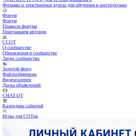
Фильмы и электронные курсы для обучения и инструктажа
Форум
Форум
Правила форума
Приглашаем авторов
ССОТ
О сообществе
Обновления в сообществе
Люди сообщества
Золотой фонд
Файлообменник
Видеогалерея
Доска объявлений
CHAT-OT
Календарь событий
Игры для СОТов