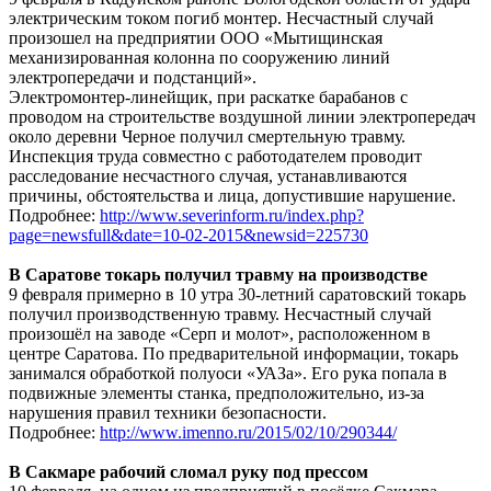
электрическим током погиб монтер. Несчастный случай
произошел на предприятии ООО «Мытищинская
механизированная колонна по сооружению линий
электропередачи и подстанций».
Электромонтер-линейщик, при раскатке барабанов с
проводом на строительстве воздушной линии электропередач
около деревни Черное получил смертельную травму.
Инспекция труда совместно с работодателем проводит
расследование несчастного случая, устанавливаются
причины, обстоятельства и лица, допустившие нарушение.
Подробнее:
http://www.severinform.ru/index.php?
page=newsfull&date=10-02-2015&newsid=225730
В Саратове токарь получил травму на производстве
9 февраля примерно в 10 утра 30-летний саратовский токарь
получил производственную травму. Несчастный случай
произошёл на заводе «Серп и молот», расположенном в
центре Саратова. По предварительной информации, токарь
занимался обработкой полуоси «УАЗа». Его рука попала в
подвижные элементы станка, предположительно, из-за
нарушения правил техники безопасности.
Подробнее:
http://www.imenno.ru/2015/02/10/290344/
В Сакмаре рабочий сломал руку под прессом