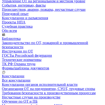
Управление ОТ на региональном и местном уровне
События, интервью, факты
Происшествия, аварии, пожары, несчастные случаи
Передовой опыт
Консультации и разъяснения
Проекты НПА
Судебная практика
Обо всем
Библиотека
Законодательство по ОТ, пожарной и промышленной
безопасности
Инструкции по ОТ
ГОСТы Российской федерации
Технические нормативы
ТК РФ Охрана труда
Формы/шаблоны документов
Консультации
Все консультации
Консультации органов исполнительной власти
Организация ОТ на предприятии, СУОТ, трудовые споры
Требования безопасности к производственным процессам
Несчастные случаи на производстве
Обучение по ОТ и ПБ