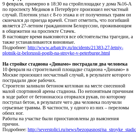
9 февраля, примерно в 18:30 на стройплощадке у дома №16-А
по проспекту Медиков в Петербурге произошел несчастный
случай. Плотник упал с 8-го этажа и от полученных травм он
скончался до приезда врачей. Стоит отметить, что погибший
является 27-летним гражданином Белоруссии, проживающим
в общежитии на проспекте Стачек.
В настоящее время выясняются все обстоятельства трагедии, а
также устанавливаются виновные.
Подробнее:
http://www.arbatcity.ru/incidents/21383-27-letniy-
plotnik-iz-belorussii-pogib-na-stroyke-v-peterburge.html
На стройке стадиона «Динамо» пострадали два человека
10 февраля на строительной площадке стадиона «Динамо» в
Москве произошел несчастный случай, в результате которого
пострадали двое рабочих.
Строители заливали бетоном котлован на месте снесенной
малой спортивной арены стадиона. По непонятным причинам
в ходе работ от бетононасоса оторвался рукав, по которому
поступал бетон, в результате чего два человека получили
серьезные травмы. В частности, у одного из них – переломы
обеих ног.
Работы на участке были приостановлены до выяснения
причин.
Подробнее:
http://severstolici.ru/news/bezopasnost/na_stroyke_sta