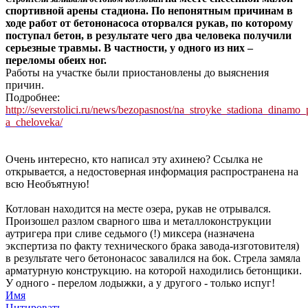
спортивной арены стадиона. По непонятным причинам в
ходе работ от бетононасоса оторвался рукав, по которому
поступал бетон, в результате чего два человека получили
серьезные травмы. В частности, у одного из них –
переломы обеих ног.
Работы на участке были приостановлены до выяснения
причин.
Подробнее:
http://severstolici.ru/news/bezopasnost/na_stroyke_stadiona_dinamo_
­a_cheloveka/
Очень интересно, кто написал эту ахинею? Ссылка не
открывается, а недостоверная информация распространена на
всю Необъятную!
Котлован находится на месте озера, рукав не отрывался.
Произошел разлом сварного шва и металлоконструкции
аутригера при сливе седьмого (!) миксера (назначена
экспертиза по факту технического брака завода-изготовителя)
в результате чего бетононасос завалился на бок. Стрела замяла
арматурную конструкцию. на которой находились бетонщики.
У одного - перелом лодыжки, а у другого - только испуг!
Имя
Цитировать