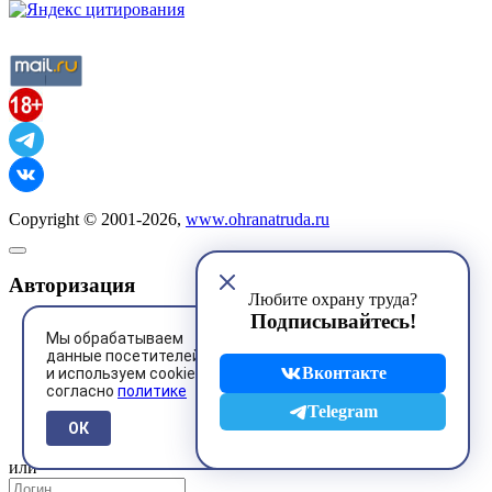
Copyright © 2001-2026,
www.ohranatruda.ru
Авторизация
Любите охрану труда?
Подписывайтесь!
Мы обрабатываем
данные посетителей
Вконтакте
и используем cookies
согласно
политике
@mail.ru
Telegram
ОК
или