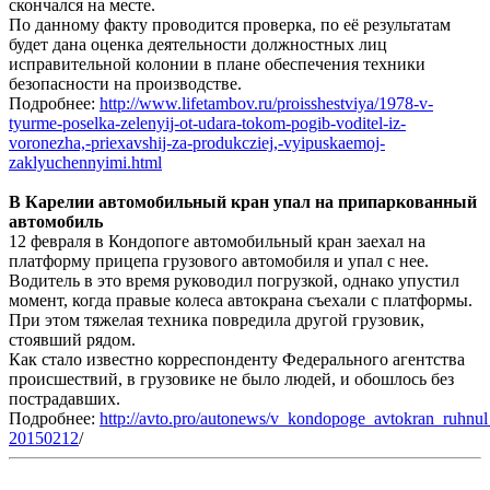
скончался на месте.
По данному факту проводится проверка, по её результатам
будет дана оценка деятельности должностных лиц
исправительной колонии в плане обеспечения техники
безопасности на производстве.
Подробнее:
http://www.lifetambov.ru/proisshestviya/1978-v-
tyurme-poselka-zelenyij-ot-udara-tokom-pogib-voditel-iz-
voronezha,-priexavshij-za-produkcziej,-vyipuskaemoj-
zaklyuchennyimi.html
В Карелии автомобильный кран упал на припаркованный
автомобиль
12 февраля в Кондопоге автомобильный кран заехал на
платформу прицепа грузового автомобиля и упал с нее.
Водитель в это время руководил погрузкой, однако упустил
момент, когда правые колеса автокрана съехали с платформы.
При этом тяжелая техника повредила другой грузовик,
стоявший рядом.
Как стало известно корреспонденту Федерального агентства
происшествий, в грузовике не было людей, и обошлось без
пострадавших.
Подробнее:
http://avto.pro/autonews/v_kondopoge_avtokran_ruhnu
20150212
/