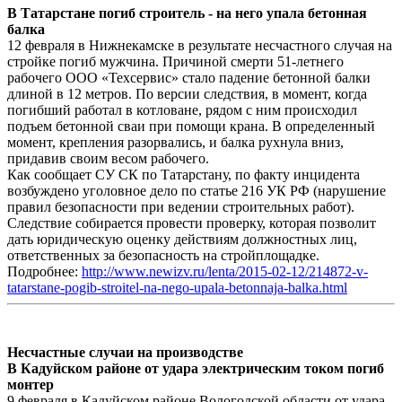
В Татарстане погиб строитель - на него упала бетонная
балка
12 февраля в Нижнекамске в результате несчастного случая на
стройке погиб мужчина. Причиной смерти 51-летнего
рабочего ООО «Техсервис» стало падение бетонной балки
длиной в 12 метров. По версии следствия, в момент, когда
погибший работал в котловане, рядом с ним происходил
подъем бетонной сваи при помощи крана. В определенный
момент, крепления разорвались, и балка рухнула вниз,
придавив своим весом рабочего.
Как сообщает СУ СК по Татарстану, по факту инцидента
возбуждено уголовное дело по статье 216 УК РФ (нарушение
правил безопасности при ведении строительных работ).
Следствие собирается провести проверку, которая позволит
дать юридическую оценку действиям должностных лиц,
ответственных за безопасность на стройплощадке.
Подробнее:
http://www.newizv.ru/lenta/2015-02-12/214872-v-
tatarstane-pogib-stroitel-na-nego-upala-betonnaja-balka.html
Несчастные случаи на производстве
В Кадуйском районе от удара электрическим током погиб
монтер
9 февраля в Кадуйском районе Вологодской области от удара