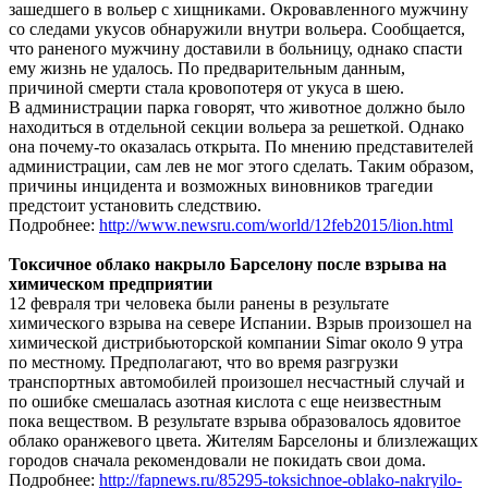
зашедшего в вольер с хищниками. Окровавленного мужчину
со следами укусов обнаружили внутри вольера. Сообщается,
что раненого мужчину доставили в больницу, однако спасти
ему жизнь не удалось. По предварительным данным,
причиной смерти стала кровопотеря от укуса в шею.
В администрации парка говорят, что животное должно было
находиться в отдельной секции вольера за решеткой. Однако
она почему-то оказалась открыта. По мнению представителей
администрации, сам лев не мог этого сделать. Таким образом,
причины инцидента и возможных виновников трагедии
предстоит установить следствию.
Подробнее:
http://www.newsru.com/world/12feb2015/lion.html
Токсичное облако накрыло Барселону после взрыва на
химическом предприятии
12 февраля три человека были ранены в результате
химического взрыва на севере Испании. Взрыв произошел на
химической дистрибьюторской компании Simar около 9 утра
по местному. Предполагают, что во время разгрузки
транспортных автомобилей произошел несчастный случай и
по ошибке смешалась азотная кислота с еще неизвестным
пока веществом. В результате взрыва образовалось ядовитое
облако оранжевого цвета. Жителям Барселоны и близлежащих
городов сначала рекомендовали не покидать свои дома.
Подробнее:
http://fapnews.ru/85295-toksichnoe-oblako-nakryilo-