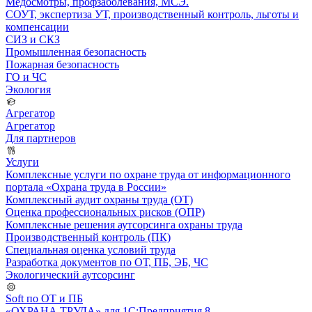
Медосмотры, профзаболевания, МСЭ.
СОУТ, экспертиза УТ, производственный контроль, льготы и
компенсации
СИЗ и СКЗ
Промышленная безопасность
Пожарная безопасность
ГО и ЧС
Экология
Агрегатор
Агрегатор
Для партнеров
Услуги
Комплексные услуги по охране труда от информационного
портала «Охрана труда в России»
Комплексный аудит охраны труда (ОТ)
Оценка профессиональных рисков (ОПР)
Комплексные решения аутсорсинга охраны труда
Производственный контроль (ПК)
Специальная оценка условий труда
Разработка документов по ОТ, ПБ, ЭБ, ЧС
Экологический аутсорсинг
Soft по ОТ и ПБ
«ОХРАНА ТРУДА» для 1С:Предприятия 8