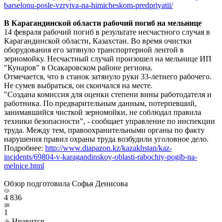
barselonu-posle-vzryiva-na-himicheskom-predpriyatii/
В Карагандинской области рабочий погиб на мельнице
14 февраля рабочий погиб в результате несчастного случая в
Карагандинской области, Казахстан. Во время очистки
оборудования его затянуло транспортерной лентой в
зерномойку. Несчастный случай произошел на мельнице ИП
"Кунаров" в Осакаровском районе региона.
Отмечается, что в станок затянуло руки 33-летнего рабочего.
Не сумев выбраться, он скончался на месте.
"Создана комиссия для оценки степени вины работодателя и
работника. По предварительным данным, потерпевший,
занимавшийся чисткой зерномойки, не соблюдал правила
техники безопасности", - сообщает управление по инспекции
труда. Между тем, правоохранительными органы по факту
нарушения правил охраны труда возбудили уголовное дело.
Подробнее:
http://www.diapazon.kz/kazakhstan/kaz-
incidents/69804-v-karagandinskoy-oblasti-rabochiy-pogib-na-
melnice.html
Обзор подготовила Софья Денисова
4 836
1
Нравится