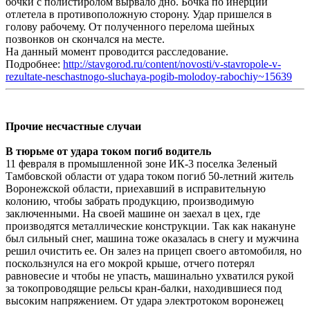
бочки с полистиролом вырвало дно. Бочка по инерции
отлетела в противоположную сторону. Удар пришелся в
голову рабочему. От полученного перелома шейных
позвонков он скончался на месте.
На данный момент проводится расследование.
Подробнее:
http://stavgorod.ru/content/novosti/v-stavropole-v-
rezultate-neschastnogo-sluchaya-pogib-molodoy-rabochiy~15639
Прочие несчастные случаи
В тюрьме от удара током погиб водитель
11 февраля в промышленной зоне ИК-3 поселка Зеленый
Тамбовской области от удара током погиб 50-летний житель
Воронежской области, приехавший в исправительную
колонию, чтобы забрать продукцию, производимую
заключенными. На своей машине он заехал в цех, где
производятся металлические конструкции. Так как накануне
был сильный снег, машина тоже оказалась в снегу и мужчина
решил очистить ее. Он залез на прицеп своего автомобиля, но
поскользнулся на его мокрой крыше, отчего потерял
равновесие и чтобы не упасть, машинально ухватился рукой
за токопроводящие рельсы кран-балки, находившиеся под
высоким напряжением. От удара электротоком воронежец