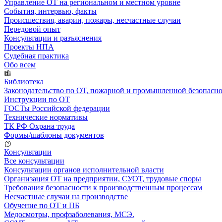
Управление ОТ на региональном и местном уровне
События, интервью, факты
Происшествия, аварии, пожары, несчастные случаи
Передовой опыт
Консультации и разъяснения
Проекты НПА
Судебная практика
Обо всем
Библиотека
Законодательство по ОТ, пожарной и промышленной безопасн
Инструкции по ОТ
ГОСТы Российской федерации
Технические нормативы
ТК РФ Охрана труда
Формы/шаблоны документов
Консультации
Все консультации
Консультации органов исполнительной власти
Организация ОТ на предприятии, СУОТ, трудовые споры
Требования безопасности к производственным процессам
Несчастные случаи на производстве
Обучение по ОТ и ПБ
Медосмотры, профзаболевания, МСЭ.