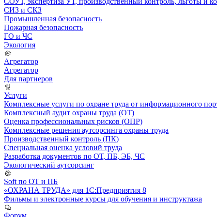
СОУТ, экспертиза УТ, производственный контроль, льготы и 
СИЗ и СКЗ
Промышленная безопасность
Пожарная безопасность
ГО и ЧС
Экология
Агрегатор
Агрегатор
Для партнеров
Услуги
Комплексные услуги по охране труда от информационного порт
Комплексный аудит охраны труда (ОТ)
Оценка профессиональных рисков (ОПР)
Комплексные решения аутсорсинга охраны труда
Производственный контроль (ПК)
Специальная оценка условий труда
Разработка документов по ОТ, ПБ, ЭБ, ЧС
Экологический аутсорсинг
Soft по ОТ и ПБ
«ОХРАНА ТРУДА» для 1С:Предприятия 8
Фильмы и электронные курсы для обучения и инструктажа
Форум