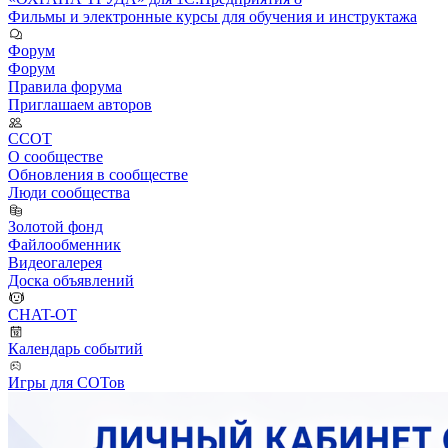
Фильмы и электронные курсы для обучения и инструктажа
Форум
Форум
Правила форума
Приглашаем авторов
ССОТ
О сообществе
Обновления в сообществе
Люди сообщества
Золотой фонд
Файлообменник
Видеогалерея
Доска объявлений
CHAT-OT
Календарь событий
Игры для СОТов