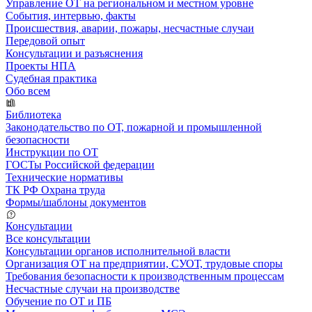
Управление ОТ на региональном и местном уровне
События, интервью, факты
Происшествия, аварии, пожары, несчастные случаи
Передовой опыт
Консультации и разъяснения
Проекты НПА
Судебная практика
Обо всем
Библиотека
Законодательство по ОТ, пожарной и промышленной
безопасности
Инструкции по ОТ
ГОСТы Российской федерации
Технические нормативы
ТК РФ Охрана труда
Формы/шаблоны документов
Консультации
Все консультации
Консультации органов исполнительной власти
Организация ОТ на предприятии, СУОТ, трудовые споры
Требования безопасности к производственным процессам
Несчастные случаи на производстве
Обучение по ОТ и ПБ