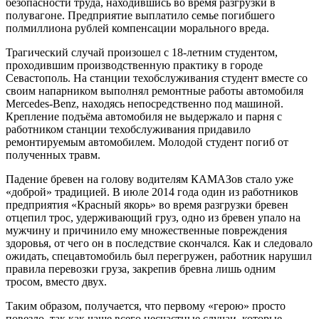
безопасности труда, находившись во время разгрузки в
полувагоне. Предприятие выплатило семье погибшего
полмиллиона рублей компенсации морального вреда.
Трагический случай произошел с 18-летним студентом,
проходившим производственную практику в городе
Севастополь. На станции техобслуживания студент вместе со
своим напарником выполнял ремонтные работы автомобиля
Mercedes-Benz, находясь непосредственно под машиной.
Крепление подъёма автомобиля не выдержало и парня с
работником станции техобслуживания придавило
ремонтируемым автомобилем. Молодой студент погиб от
полученных травм.
Падение бревен на голову водителям КАМАЗов стало уже
«доброй» традицией. В июле 2014 года один из работников
предприятия «Красный якорь» во время разгрузки бревен
отцепил трос, удерживающий груз, одно из бревен упало на
мужчину и причинило ему множественные повреждения
здоровья, от чего он в последствие скончался. Как и следовало
ожидать, спецавтомобиль был перегружен, работник нарушил
правила перевозки груза, закрепив бревна лишь одним
тросом, вместо двух.
Таким образом, получается, что первому «герою» просто
повезло, так как чаще всего несчастные случаи, которые