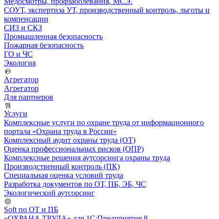
Медосмотры, профзаболевания, МСЭ.
СОУТ, экспертиза УТ, производственный контроль, льготы и
компенсации
СИЗ и СКЗ
Промышленная безопасность
Пожарная безопасность
ГО и ЧС
Экология
Агрегатор
Агрегатор
Для партнеров
Услуги
Комплексные услуги по охране труда от информационного
портала «Охрана труда в России»
Комплексный аудит охраны труда (ОТ)
Оценка профессиональных рисков (ОПР)
Комплексные решения аутсорсинга охраны труда
Производственный контроль (ПК)
Специальная оценка условий труда
Разработка документов по ОТ, ПБ, ЭБ, ЧС
Экологический аутсорсинг
Soft по ОТ и ПБ
«ОХРАНА ТРУДА» для 1С:Предприятия 8