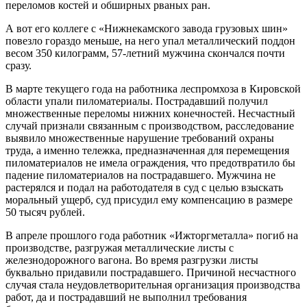
переломов костей и обширных рваных ран.
А вот его коллеге с «Нижнекамского завода грузовых шин»
повезло гораздо меньше, на него упал металлический поддон
весом 350 килограмм, 57-летний мужчина скончался почти
сразу.
В марте текущего года на работника леспромхоза в Кировской
области упали пиломатериалы. Пострадавший получил
множественные переломы нижних конечностей. Несчастный
случай признали связанным с производством, расследование
выявило множественные нарушение требований охраны
труда, а именно тележка, предназначенная для перемещения
пиломатериалов не имела ограждения, что предотвратило бы
падение пиломатериалов на пострадавшего. Мужчина не
растерялся и подал на работодателя в суд с целью взыскать
моральный ущерб, суд присудил ему компенсацию в размере
50 тысяч рублей.
В апреле прошлого года работник «Ижторгметалла» погиб на
производстве, разгружая металлические листы с
железнодорожного вагона. Во время разгрузки листы
буквально придавили пострадавшего. Причиной несчастного
случая стала неудовлетворительная организация производства
работ, да и пострадавший не выполнил требования