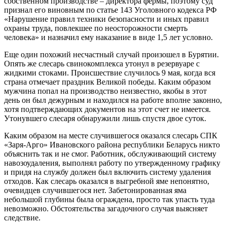
собственном производстве – директора фермы, поэтому суд
признал его виновным по статье 143 Уголовного кодекса РФ
«Нарушение правил техники безопасности и иных правил
охраны труда, повлекшее по неосторожности смерть
человека» и назначил ему наказание в виде 1,5 лет условно.
Еще один похожий несчастный случай произошел в Бурятии.
Опять же слесарь свинокомплекса утонул в резервуаре с
жидкими стоками. Происшествие случилось 9 мая, когда вся
страна отмечает праздник Великой победы. Каким образом
мужчина попал на производство неизвестно, якобы в этот
день он был дежурным и находился на работе вполне законно,
хотя подтверждающих документов на этот счет не имеется.
Утонувшего слесаря обнаружили лишь спустя двое суток.
Каким образом на месте случившегося оказался слесарь СПК
«Заря-Арго» Ивановского района республики Беларусь никто
объяснить так и не смог. Работник, обслуживающий систему
навозоудаления, выполнял работу по утвержденному графику
и придя на службу должен был включить систему удаления
отходов. Как слесарь оказался в выгребной яме непонятно,
очевидцев случившегося нет. Забетонированная яма
небольшой глубины была ограждена, просто так упасть туда
невозможно. Обстоятельства загадочного случая выясняет
следствие.