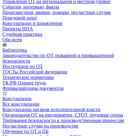
Управление ОТ на региональном и местном уровне
События, интервью, факты
Происшествия, аварии, пожары, несчастные случаи
Передовой опыт
Консультации и разъяснения
Проекты НПА
Судебная практика
Обо всем
Библиотека
Законодательство по ОТ, пожарной и промышленной
безопасности
Инструкции по ОТ
ГОСТы Российской федерации
Технические нормативы
ТК РФ Охрана труда
Формы/шаблоны документов
Консультации
Все консультации
Консультации органов исполнительной власти
Организация ОТ на предприятии, СУОТ, трудовые споры
Требования безопасности к производственным процессам
Несчастные случаи на производстве
Обучение по ОТ и ПБ