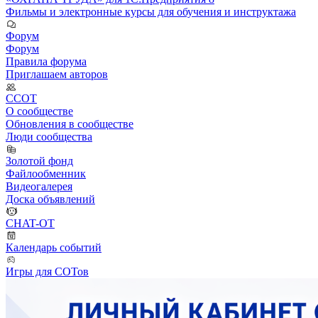
Фильмы и электронные курсы для обучения и инструктажа
Форум
Форум
Правила форума
Приглашаем авторов
ССОТ
О сообществе
Обновления в сообществе
Люди сообщества
Золотой фонд
Файлообменник
Видеогалерея
Доска объявлений
CHAT-OT
Календарь событий
Игры для СОТов