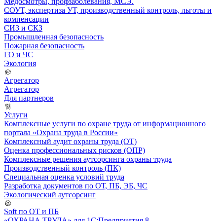
Медосмотры, профзаболевания, МСЭ.
СОУТ, экспертиза УТ, производственный контроль, льготы и
компенсации
СИЗ и СКЗ
Промышленная безопасность
Пожарная безопасность
ГО и ЧС
Экология
Агрегатор
Агрегатор
Для партнеров
Услуги
Комплексные услуги по охране труда от информационного
портала «Охрана труда в России»
Комплексный аудит охраны труда (ОТ)
Оценка профессиональных рисков (ОПР)
Комплексные решения аутсорсинга охраны труда
Производственный контроль (ПК)
Специальная оценка условий труда
Разработка документов по ОТ, ПБ, ЭБ, ЧС
Экологический аутсорсинг
Soft по ОТ и ПБ
«ОХРАНА ТРУДА» для 1С:Предприятия 8