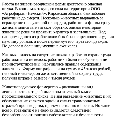
Работа на животноводческой ферме достаточно опасная
штука. В конце мая текущего года на территории ООО
«Агрофирма «Немский», Кировская область, бык забодал
работника до смерти. Несколько животных вырвались за
ограждение прогулочной площадки, работники фермы сразу
же попытались загнать скот обратно, однако некоторые
животные решили проявить характер и заартачились. Под
напором одного из работников бык был непреклонен и ударил
мужчину рогами, а после перекинул его через себя дважды.
По дороге в больницу мужчина скончался.
Как выяснилось на следствие никаких работ по охране труда
работодателем не велось, работники были не обучены и не
проинструктированы, нарушались правила содержания
животных. Фирму оштрафовали на сумму в 45 тысяч рублей,
главный инженер, он же ответственный за охрану труда,
получил штраф в размере 4 тысяч рублей.
Животноводческое фермерство – рискованный вид
деятельности, который имеет значительный класс
профессионального риска. Не зря разведение животных и их
обслуживание является одной и самых травмоопасных
отраслей производства, причем не только в России. Но чаще
всего, травматизм на фермах является следствием
безалаберного отношения работодателей к безопасности