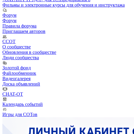
Фильмы и электронные курсы для обучения и инструктажа
Форум
Форум
Правила форума
Приглашаем авторов
ССОТ
О сообществе
Обновления в сообществе
Люди сообщества
Золотой фонд
Файлообменник
Видеогалерея
Доска объявлений
CHAT-OT
Календарь событий
Игры для СОТов