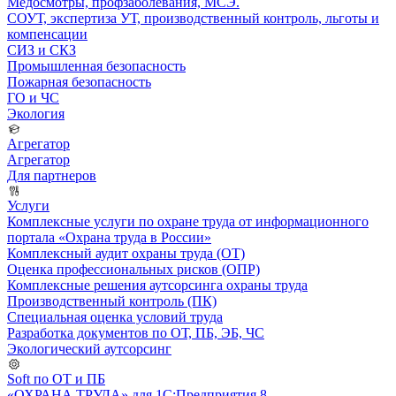
Медосмотры, профзаболевания, МСЭ.
СОУТ, экспертиза УТ, производственный контроль, льготы и
компенсации
СИЗ и СКЗ
Промышленная безопасность
Пожарная безопасность
ГО и ЧС
Экология
Агрегатор
Агрегатор
Для партнеров
Услуги
Комплексные услуги по охране труда от информационного
портала «Охрана труда в России»
Комплексный аудит охраны труда (ОТ)
Оценка профессиональных рисков (ОПР)
Комплексные решения аутсорсинга охраны труда
Производственный контроль (ПК)
Специальная оценка условий труда
Разработка документов по ОТ, ПБ, ЭБ, ЧС
Экологический аутсорсинг
Soft по ОТ и ПБ
«ОХРАНА ТРУДА» для 1С:Предприятия 8