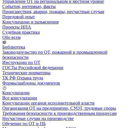
Управление ОТ на региональном и местном уровне
События, интервью, факты
Происшествия, аварии, пожары, несчастные случаи
Передовой опыт
Консультации и разъяснения
Проекты НПА
Судебная практика
Обо всем
Библиотека
Законодательство по ОТ, пожарной и промышленной
безопасности
Инструкции по ОТ
ГОСТы Российской федерации
Технические нормативы
ТК РФ Охрана труда
Формы/шаблоны документов
Консультации
Все консультации
Консультации органов исполнительной власти
Организация ОТ на предприятии, СУОТ, трудовые споры
Требования безопасности к производственным процессам
Несчастные случаи на производстве
Обучение по ОТ и ПБ