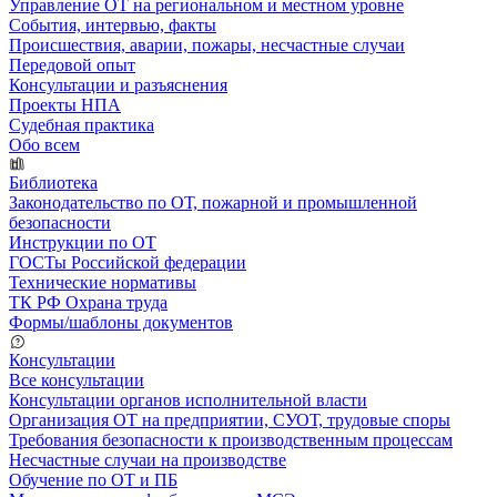
Управление ОТ на региональном и местном уровне
События, интервью, факты
Происшествия, аварии, пожары, несчастные случаи
Передовой опыт
Консультации и разъяснения
Проекты НПА
Судебная практика
Обо всем
Библиотека
Законодательство по ОТ, пожарной и промышленной
безопасности
Инструкции по ОТ
ГОСТы Российской федерации
Технические нормативы
ТК РФ Охрана труда
Формы/шаблоны документов
Консультации
Все консультации
Консультации органов исполнительной власти
Организация ОТ на предприятии, СУОТ, трудовые споры
Требования безопасности к производственным процессам
Несчастные случаи на производстве
Обучение по ОТ и ПБ