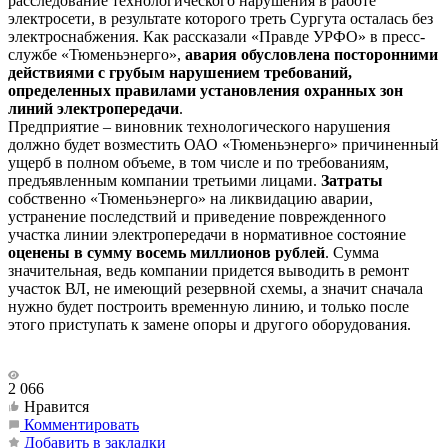
расследование технологического нарушения в работе
электросети, в результате которого треть Сургута осталась без
электроснабжения. Как рассказали «Правде УРФО» в пресс-
службе «Тюменьэнерго»,
авария обусловлена посторонними
действиями с грубым нарушением требований,
определенных правилами установления охранных зон
линий электропередачи
.
Предприятие – виновник технологического нарушения
должно будет возместить ОАО «Тюменьэнерго» причиненный
ущерб в полном объеме, в том числе и по требованиям,
предъявленным компании третьими лицами.
Затраты
собственно «Тюменьэнерго» на ликвидацию аварии,
устранение последствий и приведение поврежденного
участка линии электропередачи в нормативное состояние
оценены в сумму восемь миллионов рублей
. Сумма
значительная, ведь компании придется выводить в ремонт
участок ВЛ, не имеющий резервной схемы, а значит сначала
нужно будет построить временную линию, и только после
этого приступать к замене опоры и другого оборудования.
2 066
Нравится
Комментировать
Добавить в закладки