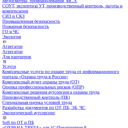
Медосмотры, профзаболевания, МСЭ.
СОУТ, экспертиза УТ, производственный контроль, льготы и
компенсации
СИЗ и СКЗ
Промышленная безопасность
Пожарная безопасность
ГО и ЧС
Экология
Агрегатор
Агрегатор
Для партнеров
Услуги
Комплексные услуги по охране труда от информационного
портала «Охрана труда в России»
Комплексный аудит охраны труда (ОТ)
Оценка профессиональных рисков (ОПР)
Комплексные решения аутсорсинга охраны труда
Производственный контроль (ПК)
Специальная оценка условий труда
Разработка документов по ОТ, ПБ, ЭБ, ЧС
Экологический аутсорсинг
Soft по ОТ и ПБ
«ОХРАНА ТРУДА» для 1С:Предприятия 8