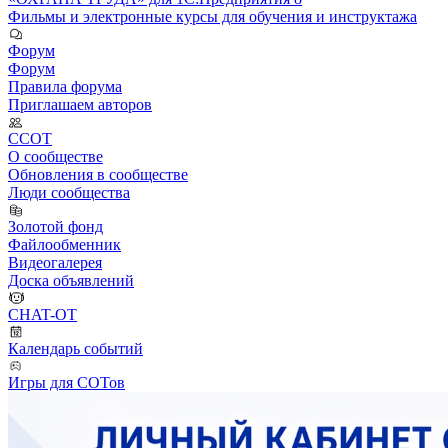
Фильмы и электронные курсы для обучения и инструктажа
Форум
Форум
Правила форума
Приглашаем авторов
ССОТ
О сообществе
Обновления в сообществе
Люди сообщества
Золотой фонд
Файлообменник
Видеогалерея
Доска объявлений
CHAT-OT
Календарь событий
Игры для СОТов