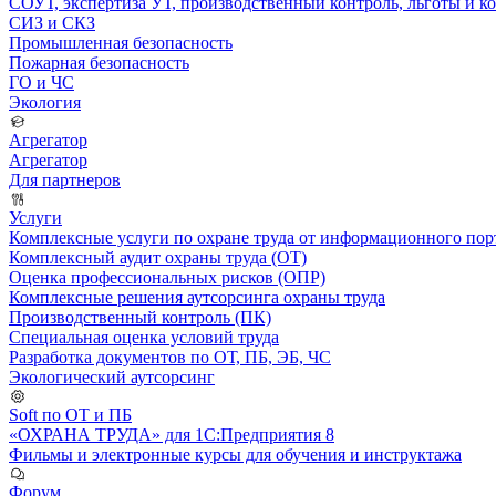
СОУТ, экспертиза УТ, производственный контроль, льготы и 
СИЗ и СКЗ
Промышленная безопасность
Пожарная безопасность
ГО и ЧС
Экология
Агрегатор
Агрегатор
Для партнеров
Услуги
Комплексные услуги по охране труда от информационного порт
Комплексный аудит охраны труда (ОТ)
Оценка профессиональных рисков (ОПР)
Комплексные решения аутсорсинга охраны труда
Производственный контроль (ПК)
Специальная оценка условий труда
Разработка документов по ОТ, ПБ, ЭБ, ЧС
Экологический аутсорсинг
Soft по ОТ и ПБ
«ОХРАНА ТРУДА» для 1С:Предприятия 8
Фильмы и электронные курсы для обучения и инструктажа
Форум