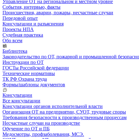
Управление ОТ на региональном и местном уровне
События, интервью, факты
Происшествия, аварии, пожары, несчастные случаи
Передовой опыт
Консультации и разъяснения
Проекты НПА
Судебная практика
Обо всем
Библиотека
Законодательство по ОТ, пожарной и промышленной безопасн
Инструкции по ОТ
ГОСТы Российской федерации
Технические нормативы
ТК РФ Охрана труда
Формы/шаблоны документов
Консультации
Все консультации
Консультации органов исполнительной власти
Организация ОТ на предприятии, СУОТ, трудовые споры
Требования безопасности к производственным процессам
Несчастные случаи на производстве
Обучение по ОТ и ПБ
Медосмотры, профзаболевания, МСЭ.