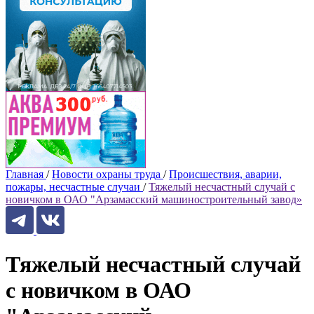
Главная
/
Новости охраны труда
/
Происшествия, аварии,
пожары, несчастные случаи
/
Тяжелый несчастный случай с
новичком в ОАО "Арзамасский машиностроительный завод»
Тяжелый несчастный случай
с новичком в ОАО