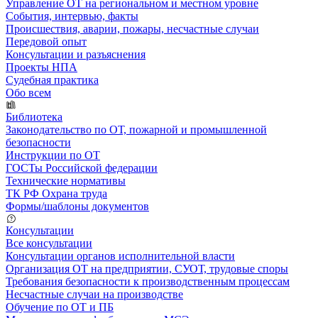
Управление ОТ на региональном и местном уровне
События, интервью, факты
Происшествия, аварии, пожары, несчастные случаи
Передовой опыт
Консультации и разъяснения
Проекты НПА
Судебная практика
Обо всем
Библиотека
Законодательство по ОТ, пожарной и промышленной
безопасности
Инструкции по ОТ
ГОСТы Российской федерации
Технические нормативы
ТК РФ Охрана труда
Формы/шаблоны документов
Консультации
Все консультации
Консультации органов исполнительной власти
Организация ОТ на предприятии, СУОТ, трудовые споры
Требования безопасности к производственным процессам
Несчастные случаи на производстве
Обучение по ОТ и ПБ