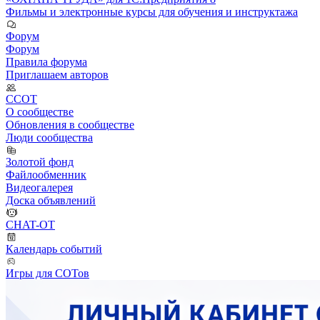
Фильмы и электронные курсы для обучения и инструктажа
Форум
Форум
Правила форума
Приглашаем авторов
ССОТ
О сообществе
Обновления в сообществе
Люди сообщества
Золотой фонд
Файлообменник
Видеогалерея
Доска объявлений
CHAT-OT
Календарь событий
Игры для СОТов