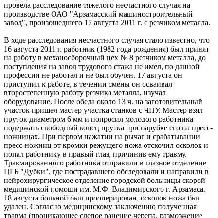
провела расследование тяжелого несчастного случая на
производстве ОАО "Арзамасский машиностроительный
завод", произошедшего 17 августа 2011 г. с резчиком металла.
В ходе расследования несчастного случая стало известно, что
16 августа 2011 г. работник (1982 года рождения) был принят
на работу в механосборочный цех № 8 резчиком металла, до
поступления на завод трудового стажа не имел, по данной
профессии не работал и не был обучен. 17 августа он
приступил к работе, в течении смены он осваивал
второстепенную работу резчика металла, изучал
оборудование. После обеда около 13 ч. на заготовительный
участок пришел мастер участка станков с ЧПУ. Мастер взял
пруток диаметром 6 мм и попросил молодого работника
подержать свободный конец прутка при нарубке его на пресс-
ножницах. При первом нажатии на рычаг и срабатывании
пресс-ножниц от кромки режущего ножа отскочил осколок и
попал работнику в правый глаз, причинив ему травму.
Травмированного работника отправили в глазное отделение
ЦГБ "Дубки", где пострадавшего обследовали и направили в
нейрохирургическое отделение городской больницы скорой
медицинской помощи им. М.Ф. Владимирского г. Арзамаса.
18 августа больной был прооперирован, осколок ножа был
удален. Согласно медицинскому заключению полученная
травма (проникающее слепое ранение черепа, размозжение