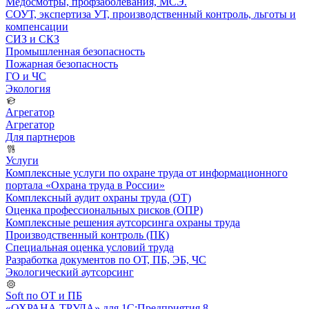
Медосмотры, профзаболевания, МСЭ.
СОУТ, экспертиза УТ, производственный контроль, льготы и
компенсации
СИЗ и СКЗ
Промышленная безопасность
Пожарная безопасность
ГО и ЧС
Экология
Агрегатор
Агрегатор
Для партнеров
Услуги
Комплексные услуги по охране труда от информационного
портала «Охрана труда в России»
Комплексный аудит охраны труда (ОТ)
Оценка профессиональных рисков (ОПР)
Комплексные решения аутсорсинга охраны труда
Производственный контроль (ПК)
Специальная оценка условий труда
Разработка документов по ОТ, ПБ, ЭБ, ЧС
Экологический аутсорсинг
Soft по ОТ и ПБ
«ОХРАНА ТРУДА» для 1С:Предприятия 8