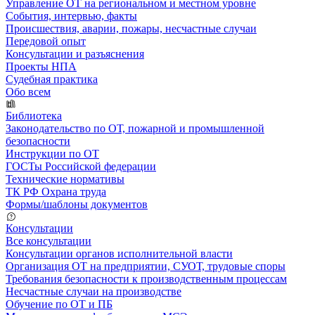
Управление ОТ на региональном и местном уровне
События, интервью, факты
Происшествия, аварии, пожары, несчастные случаи
Передовой опыт
Консультации и разъяснения
Проекты НПА
Судебная практика
Обо всем
Библиотека
Законодательство по ОТ, пожарной и промышленной
безопасности
Инструкции по ОТ
ГОСТы Российской федерации
Технические нормативы
ТК РФ Охрана труда
Формы/шаблоны документов
Консультации
Все консультации
Консультации органов исполнительной власти
Организация ОТ на предприятии, СУОТ, трудовые споры
Требования безопасности к производственным процессам
Несчастные случаи на производстве
Обучение по ОТ и ПБ