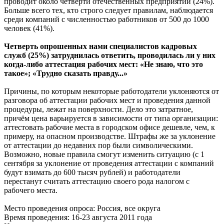
проводит около четверти отечественных предприятий (24%).
Больше всего тех, кто строго следует правилам, наблюдается
среди компаний с численностью работников от 500 до 1000
человек (41%).
Четверть опрошенных нами специалистов кадровых
служб (25%) затруднилась ответить, проводилась ли у них
когда-либо аттестация рабочих мест: «Не знаю, что это
такое»; «Трудно сказать правду...»
Причины, по которым некоторые работодатели уклоняются от
разговора об аттестации рабочих мест и проведения данной
процедуры, лежат на поверхности. Дело это затратное,
причём цена варьируется в зависимости от типа организации:
аттестовать рабочие места в городском офисе дешевле, чем, к
примеру, на опасном производстве. Штрафы же за уклонение
от аттестации до недавних пор были символическими.
Возможно, новые правила смогут изменить ситуацию (с 1
сентября за уклонение от проведения аттестации с компаний
будут взимать до 600 тысяч рублей) и работодатели
перестанут считать аттестацию своего рода налогом с
рабочего места.
Место проведения опроса: Россия, все округа
Время проведения: 16-23 августа 2011 года