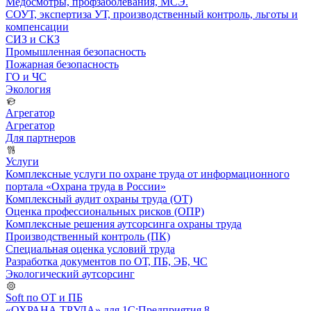
Медосмотры, профзаболевания, МСЭ.
СОУТ, экспертиза УТ, производственный контроль, льготы и
компенсации
СИЗ и СКЗ
Промышленная безопасность
Пожарная безопасность
ГО и ЧС
Экология
Агрегатор
Агрегатор
Для партнеров
Услуги
Комплексные услуги по охране труда от информационного
портала «Охрана труда в России»
Комплексный аудит охраны труда (ОТ)
Оценка профессиональных рисков (ОПР)
Комплексные решения аутсорсинга охраны труда
Производственный контроль (ПК)
Специальная оценка условий труда
Разработка документов по ОТ, ПБ, ЭБ, ЧС
Экологический аутсорсинг
Soft по ОТ и ПБ
«ОХРАНА ТРУДА» для 1С:Предприятия 8