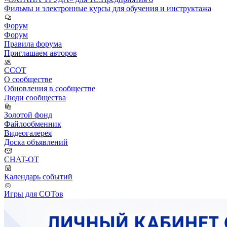
Фильмы и электронные курсы для обучения и инструктажа
Форум
Форум
Правила форума
Приглашаем авторов
ССОТ
О сообществе
Обновления в сообществе
Люди сообщества
Золотой фонд
Файлообменник
Видеогалерея
Доска объявлений
CHAT-OT
Календарь событий
Игры для СОТов