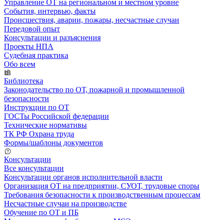
Управление ОТ на региональном и местном уровне
События, интервью, факты
Происшествия, аварии, пожары, несчастные случаи
Передовой опыт
Консультации и разъяснения
Проекты НПА
Судебная практика
Обо всем
Библиотека
Законодательство по ОТ, пожарной и промышленной
безопасности
Инструкции по ОТ
ГОСТы Российской федерации
Технические нормативы
ТК РФ Охрана труда
Формы/шаблоны документов
Консультации
Все консультации
Консультации органов исполнительной власти
Организация ОТ на предприятии, СУОТ, трудовые споры
Требования безопасности к производственным процессам
Несчастные случаи на производстве
Обучение по ОТ и ПБ