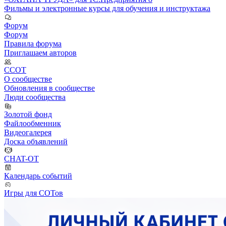
Фильмы и электронные курсы для обучения и инструктажа
Форум
Форум
Правила форума
Приглашаем авторов
ССОТ
О сообществе
Обновления в сообществе
Люди сообщества
Золотой фонд
Файлообменник
Видеогалерея
Доска объявлений
CHAT-OT
Календарь событий
Игры для СОТов