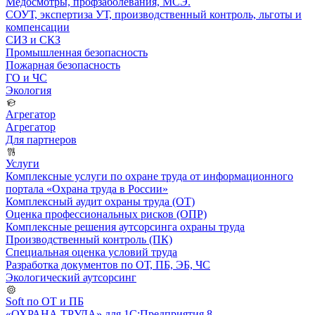
Медосмотры, профзаболевания, МСЭ.
СОУТ, экспертиза УТ, производственный контроль, льготы и
компенсации
СИЗ и СКЗ
Промышленная безопасность
Пожарная безопасность
ГО и ЧС
Экология
Агрегатор
Агрегатор
Для партнеров
Услуги
Комплексные услуги по охране труда от информационного
портала «Охрана труда в России»
Комплексный аудит охраны труда (ОТ)
Оценка профессиональных рисков (ОПР)
Комплексные решения аутсорсинга охраны труда
Производственный контроль (ПК)
Специальная оценка условий труда
Разработка документов по ОТ, ПБ, ЭБ, ЧС
Экологический аутсорсинг
Soft по ОТ и ПБ
«ОХРАНА ТРУДА» для 1С:Предприятия 8