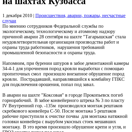
на шахтах Кузбасса
1 декабря 2010
|
Происшествия, аварии, пожары, несчастные
случаи
По мнению сотрудников Федеральной службы по
экологическому, технологическому и атомному надзору
причиной аварии 28 сентября на шахте "Тагарышская" стала
неудовлетворительная организация производства работ и
охраны труда работников, нарушения требований
промышленной безопасности и охраны труда.
Напомним, при бурении шпуров в забое демонтажной камеры
34-4-1 для упрочнения пород кровли выработки с помощью
пропиточных смол произошло внезапное обрушение пород
кровли. Пострадавший, направлявшийся к комбайну ГПКС
для подключения орошения, попал под завал.
В аварии на шахте "Коксовая" в городе Прокопьевск погиб
горнорабочий. В забое конвейерного штрека № 3 по пласту
ІV Внутренний гор. -135м производился монтаж рештаков
скребкового конвейера С-50. После монтажа 5 рештаков
рабочие приступили к очистке почвы для монтажа натяжной
головки конвейера с вырубом укосных стоек мешавших
монтажу. В это время произошло обрушение крепи и угля, и