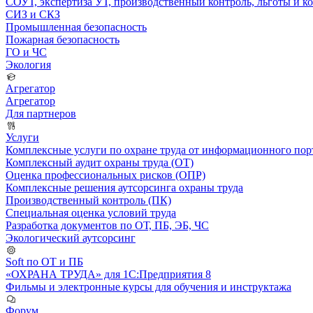
СОУТ, экспертиза УТ, производственный контроль, льготы и 
СИЗ и СКЗ
Промышленная безопасность
Пожарная безопасность
ГО и ЧС
Экология
Агрегатор
Агрегатор
Для партнеров
Услуги
Комплексные услуги по охране труда от информационного порт
Комплексный аудит охраны труда (ОТ)
Оценка профессиональных рисков (ОПР)
Комплексные решения аутсорсинга охраны труда
Производственный контроль (ПК)
Специальная оценка условий труда
Разработка документов по ОТ, ПБ, ЭБ, ЧС
Экологический аутсорсинг
Soft по ОТ и ПБ
«ОХРАНА ТРУДА» для 1С:Предприятия 8
Фильмы и электронные курсы для обучения и инструктажа
Форум