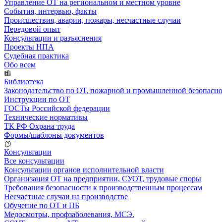
Управление ОТ на региональном и местном уровне
События, интервью, факты
Происшествия, аварии, пожары, несчастные случаи
Передовой опыт
Консультации и разъяснения
Проекты НПА
Судебная практика
Обо всем
Библиотека
Законодательство по ОТ, пожарной и промышленной безопасн
Инструкции по ОТ
ГОСТы Российской федерации
Технические нормативы
ТК РФ Охрана труда
Формы/шаблоны документов
Консультации
Все консультации
Консультации органов исполнительной власти
Организация ОТ на предприятии, СУОТ, трудовые споры
Требования безопасности к производственным процессам
Несчастные случаи на производстве
Обучение по ОТ и ПБ
Медосмотры, профзаболевания, МСЭ.