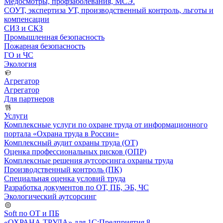
Медосмотры, профзаболевания, МСЭ.
СОУТ, экспертиза УТ, производственный контроль, льготы и
компенсации
СИЗ и СКЗ
Промышленная безопасность
Пожарная безопасность
ГО и ЧС
Экология
Агрегатор
Агрегатор
Для партнеров
Услуги
Комплексные услуги по охране труда от информационного
портала «Охрана труда в России»
Комплексный аудит охраны труда (ОТ)
Оценка профессиональных рисков (ОПР)
Комплексные решения аутсорсинга охраны труда
Производственный контроль (ПК)
Специальная оценка условий труда
Разработка документов по ОТ, ПБ, ЭБ, ЧС
Экологический аутсорсинг
Soft по ОТ и ПБ
«ОХРАНА ТРУДА» для 1С:Предприятия 8