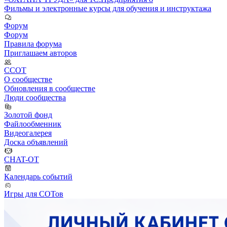
Фильмы и электронные курсы для обучения и инструктажа
Форум
Форум
Правила форума
Приглашаем авторов
ССОТ
О сообществе
Обновления в сообществе
Люди сообщества
Золотой фонд
Файлообменник
Видеогалерея
Доска объявлений
CHAT-OT
Календарь событий
Игры для СОТов