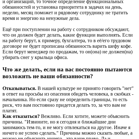
и организаций, то точное определение функциональных
обязанностей и установка приоритета в задачах на день,
неделю, месяц поможет и рядовому сотруднику не тратить
время и энергию на ненужные дела.
Ещё при поступлении на работу с сотрудником обсуждают,
что он должен будет делать, какие функции выполнять. Если
на работу берут, к примеру, бухгалтера, то в её/его трудовом
договоре не будет прописана обязанность варить шефу кофе.
Если берут менеджер по продажам, то он(она) не должен(на)
убирать снег у крыльца офиса.
Что же делать, если на вас постоянно пытаются
возложить не ваши обязанности?
Отказываться.
В нашей культуре не принято говорить "нет"
в ответ на просьбы из опасения обидеть человека, в скобках -
начальника. Но если сразу не определить границы, то есть
риск, что вам постоянно придется делать то, за что вам не
платят.
Как отказаться?
Вежливо. Если хотите, можете объяснить
причины. "Извините, но я сегодня и ближайшие дни
занимаюсь тем-то, и не могу отвлекаться на другое. Иначе я
ничего не успею сделать." Причины можно сказать любые, а
можно не объяснить ничего - это ваше право. Да и