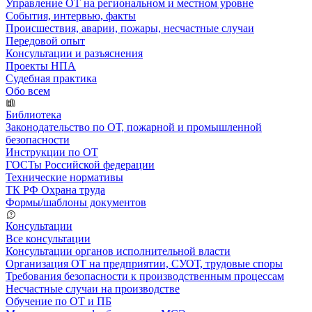
Управление ОТ на региональном и местном уровне
События, интервью, факты
Происшествия, аварии, пожары, несчастные случаи
Передовой опыт
Консультации и разъяснения
Проекты НПА
Судебная практика
Обо всем
Библиотека
Законодательство по ОТ, пожарной и промышленной
безопасности
Инструкции по ОТ
ГОСТы Российской федерации
Технические нормативы
ТК РФ Охрана труда
Формы/шаблоны документов
Консультации
Все консультации
Консультации органов исполнительной власти
Организация ОТ на предприятии, СУОТ, трудовые споры
Требования безопасности к производственным процессам
Несчастные случаи на производстве
Обучение по ОТ и ПБ