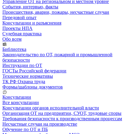
Управление ОТ на региональном и местном уровне
События, интервью, факты
Происшествия, аварии, пожары, несчастные случаи
Передовой опыт
Консультации и разъяснения
Проекты НПА
Судебная практика
Обо всем
Библиотека
Законодательство по ОТ, пожарной и промышленной
безопасности
Инструкции по ОТ
ГОСТы Российской федерации
Технические нормативы
ТК РФ Охрана труда
Формы/шаблоны документов
Консультации
Все консультации
Консультации органов исполнительной власти
Организация ОТ на предприятии, СУОТ, трудовые споры
Требования безопасности к производственным процессам
Несчастные случаи на производстве
Обучение по ОТ и ПБ