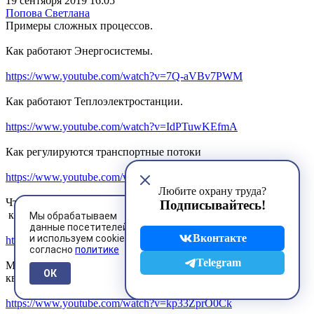
19 сентября 2019 16:05
Попова Светлана
Примеры сложных процессов.
Как работают Энергосистемы.
https://www.youtube.com/watch?v=7Q-aVBv7PWM
Как работают Теплоэлектростанции.
https://www.youtube.com/watch?v=IdPTuwKEfmA
Как регулируются транспортные потоки
https://www.youtube.com/watch?v=DP62ogEZgkI
Любите охрану труда?
Что такое гидроудар и как он возникает. Это когда столб
Подписывайтесь!
кипятка достает до 9-ти этажного здания.
Мы обрабатываем
данные посетителей
Вконтакте
и используем cookies
https://www.youtube.com/watch?v=xoLmVFAFjn4
согласно
политике
Telegram
Микроволновка. Она есть и в офисах и в квартирах. Это
ОК
квантовая физика - тоже не просто.
https://www.youtube.com/watch?v=kp33ZprO0Ck