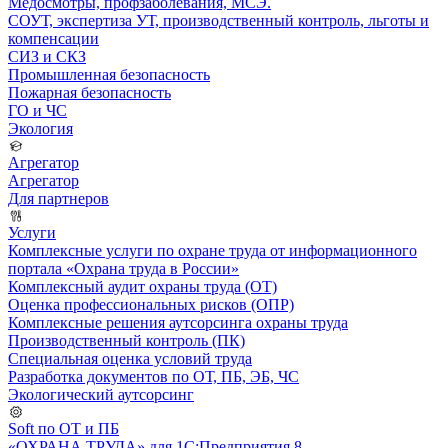
Медосмотры, профзаболевания, МСЭ.
СОУТ, экспертиза УТ, производственный контроль, льготы и
компенсации
СИЗ и СКЗ
Промышленная безопасность
Пожарная безопасность
ГО и ЧС
Экология
Агрегатор
Агрегатор
Для партнеров
Услуги
Комплексные услуги по охране труда от информационного
портала «Охрана труда в России»
Комплексный аудит охраны труда (ОТ)
Оценка профессиональных рисков (ОПР)
Комплексные решения аутсорсинга охраны труда
Производственный контроль (ПК)
Специальная оценка условий труда
Разработка документов по ОТ, ПБ, ЭБ, ЧС
Экологический аутсорсинг
Soft по ОТ и ПБ
«ОХРАНА ТРУДА» для 1С:Предприятия 8