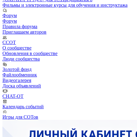
Фильмы и электронные курсы для обучения и инструктажа
Форум
Форум
Правила форума
Приглашаем авторов
ССОТ
О сообществе
Обновления в сообществе
Люди сообщества
Золотой фонд
Файлообменник
Видеогалерея
Доска объявлений
CHAT-OT
Календарь событий
Игры для СОТов