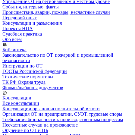
Управление ОТ на региональном и местном уровне
События, интервью, факты
Происшествия, аварии, пожары, несчастные случаи
Передовой опыт
Консультации и разъяснения
Проекты НПА
Судебная практика
Обо всем
Библиотека
Законодательство по ОТ, пожарной и промышленной
безопасности
Инструкции по ОТ
ГОСТы Российской федерации
Технические нормативы
ТК РФ Охрана труда
Формы/шаблоны документов
Консультации
Все консультации
Консультации органов исполнительной власти
Организация ОТ на предприятии, СУОТ, трудовые споры
Требования безопасности к производственным процессам
Несчастные случаи на производстве
Обучение по ОТ и ПБ