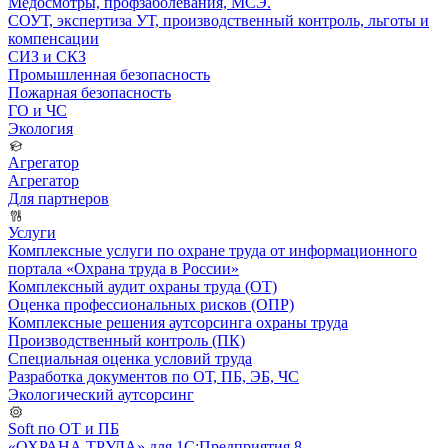
Медосмотры, профзаболевания, МСЭ.
СОУТ, экспертиза УТ, производственный контроль, льготы и
компенсации
СИЗ и СКЗ
Промышленная безопасность
Пожарная безопасность
ГО и ЧС
Экология
Агрегатор
Агрегатор
Для партнеров
Услуги
Комплексные услуги по охране труда от информационного
портала «Охрана труда в России»
Комплексный аудит охраны труда (ОТ)
Оценка профессиональных рисков (ОПР)
Комплексные решения аутсорсинга охраны труда
Производственный контроль (ПК)
Специальная оценка условий труда
Разработка документов по ОТ, ПБ, ЭБ, ЧС
Экологический аутсорсинг
Soft по ОТ и ПБ
«ОХРАНА ТРУДА» для 1С:Предприятия 8