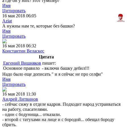
а где он у них? этот тумблер?
Имя
Цитировать
16 мая 2018 06:05
Aziat
А нужны нам те, которые без башки?
Имя
Цитировать
16 мая 2018 06:32
Константин Веласкес
Цитата
Евгений Вишняков
пишет:
Основное правило - включи башку дебил!!!
Надо было еще дописать " и я сейчас не про селфи"
Имя
Цитировать
16 мая 2018 11:30
Андрей Литвинов
- сейчас сижу в отделе кадров. Подходит народ устраиваться
на работу, спасателями.
- один с бодунища... отказали.
- второй с татухами на лице и с бородой... обещал бороду
сбрить.