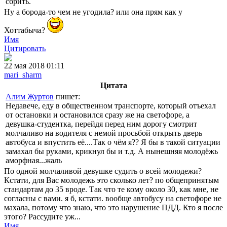
сбрить.
Ну а борода-то чем не угодила? или она прям как у
Хоттабыча?
Имя
Цитировать
22 мая 2018 01:11
mari_sharm
Цитата
Алим Журтов
пишет:
Недавече, еду в общественном транспорте, который отъехал
от остановки и остановился сразу же на светофоре, а
девушка-студентка, перейдя перед ним дорогу смотрит
молчаливо на водителя с немой просьбой открыть дверь
автобуса и впустить её....Так о чём я?? Я бы в такой ситуации
замахал бы руками, крикнул бы и т.д. А нынешняя молодёжь
аморфная...жаль
По одной молчаливой девушке судить о всей молодежи?
Кстати, для Вас молодежь это сколько лет? по общепринятым
стандартам до 35 вроде. Так что те кому около 30, как мне, не
согласны с вами. я б, кстати. вообще автобусу на светофоре не
махала, потому что знаю, что это нарушение ПДД. Кто я после
этого? Рассудите уж...
Имя