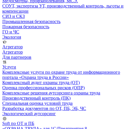
Медосмотры, профзаболевания, МСЭ.
СОУТ, экспертиза УТ, производственный контроль, льготы и
компенсации
СИЗ и СКЗ
Промышленная безопасность
Пожарная безопасность
ГО и ЧС
Экология
Агрегатор
Агрегатор
Для партнеров
Услуги
Комплексные услуги по охране труда от информационного
портала «Охрана труда в России»
Комплексный аудит охраны труда (ОТ)
Оценка профессиональных рисков (ОПР)
Комплексные решения аутсорсинга охраны труда
Производственный контроль (ПК)
Специальная оценка условий труда
Разработка документов по ОТ, ПБ, ЭБ, ЧС
Экологический аутсорсинг
Soft по ОТ и ПБ
«ОХРАНА ТРУДА» для 1С:Предприятия 8