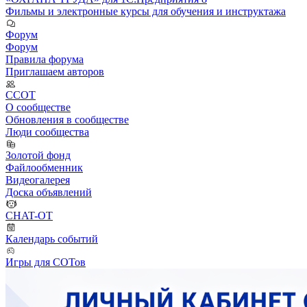
Фильмы и электронные курсы для обучения и инструктажа
Форум
Форум
Правила форума
Приглашаем авторов
ССОТ
О сообществе
Обновления в сообществе
Люди сообщества
Золотой фонд
Файлообменник
Видеогалерея
Доска объявлений
CHAT-OT
Календарь событий
Игры для СОТов