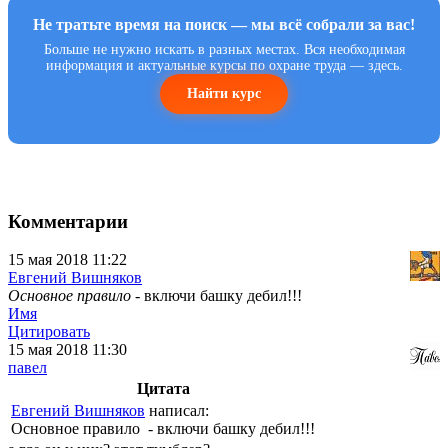
Не тратьте время на поиск — мы всё собрали за вас!
Больше не нужно искать в разных местах. Вся необходимая
информация и актуальные курсы по охране труда — здесь.
Найти курс
Комментарии
15 мая 2018 11:22
Евгений Вишняков
Основное правило
- включи башку дебил!!!
Имя
Цитировать
15 мая 2018 11:30
павел
Цитата
Евгений Вишняков
написал:
Основное правило - включи башку дебил!!!