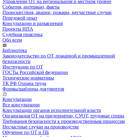
Управление ОТ на региональном и местном уровне
События, интервью, факты
Происшествия, аварии, пожары, несчастные случаи
Передовой опыт
Консультации и разъяснения
Проекты НПА
Судебная практика
Обо всем
Библиотека
Законодательство по ОТ, пожарной и промышленной
безопасности
Инструкции по ОТ
ГОСТы Российской федерации
Технические нормативы
ТК РФ Охрана труда
Формы/шаблоны документов
Консультации
Все консультации
Консультации органов исполнительной власти
Организация ОТ на предприятии, СУОТ, трудовые споры
Требования безопасности к производственным процессам
Несчастные случаи на производстве
Обучение по ОТ и ПБ