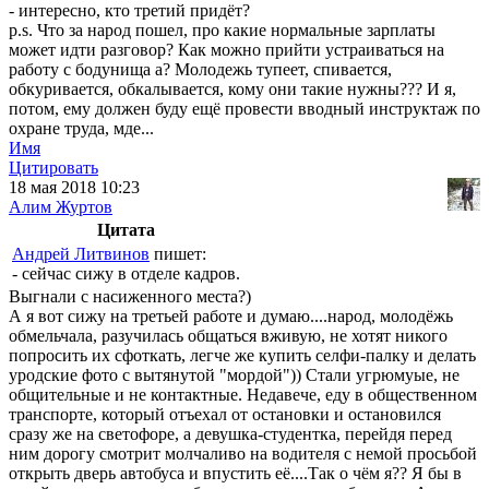
- интересно, кто третий придёт?
p.s. Что за народ пошел, про какие нормальные зарплаты
может идти разговор? Как можно прийти устраиваться на
работу с бодунища а? Молодежь тупеет, спивается,
обкуривается, обкалывается, кому они такие нужны??? И я,
потом, ему должен буду ещё провести вводный инструктаж по
охране труда, мде...
Имя
Цитировать
18 мая 2018 10:23
Алим Журтов
Цитата
Андрей Литвинов
пишет:
- сейчас сижу в отделе кадров.
Выгнали с насиженного места?)
А я вот сижу на третьей работе и думаю....народ, молодёжь
обмельчала, разучилась общаться вживую, не хотят никого
попросить их сфоткать, легче же купить селфи-палку и делать
уродские фото с вытянутой "мордой")) Стали угрюмуые, не
общительные и не контактные. Недавече, еду в общественном
транспорте, который отъехал от остановки и остановился
сразу же на светофоре, а девушка-студентка, перейдя перед
ним дорогу смотрит молчаливо на водителя с немой просьбой
открыть дверь автобуса и впустить её....Так о чём я?? Я бы в