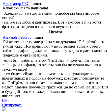
Александр ГЕС
пишет:
Какая ахинея то написана!
- Александр, а не хотите сами попробовать быть автором
статей?
- мы же все любим критиковать. Вот некоторые и не хотят
браться за это дело из-за такого неуважения...
Цитата
Alexandr Fedorov
пишет:
Ой вспоминается мне работа у подрядчика "Га*пр*ма" - это
тихий ужас. Понакопируют у иностранцев всяких отчето,
таблиц, графиков даже не вникая в суть дела и рассылают по
подрядным организациям.
- если бы я работал в этом "ГазПрём" и получал бы такие
таблицы и графики, то отчёты они бы получали именно в
таком же виде!
- тем более сейчас, если посмотреть, выступающие на
презентациях и подобных форумах, которые спонсируют те
же ГазПрём, то они и сами не знают о чём говорят и что
мелют, главное побольше графиков, да по серьезнее лицо! Вот
и будущий топ. менеджер в компании, по совместительству
чиновник!
Имя
Цитировать