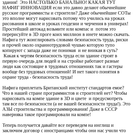
здания! Это НАСТОЛЬКО БАНАЛЬНО! КАКАЯ ТУТ
НАФИГ ИННОВАЦИЯ если это давно делают обычнейшие
русские программисты и строители? Даже обычнейшие СОТы
это вполне могут нарисовать потому что учились на уроках
рисования в школе и уроках геодезии и черчения в универах!
Простейший автокад возьмите или компас и потом это
перерисуйте в 3D проге коих миллион в инете можно скачать.
Нафига тут жонглировать словами безопасность труда, риски
и прочей около охраннотрудовой чушью которую тупо
копируют с запада даже не понимая и не вникая в суть?
Какая к чертям безопасность труда если здание строят в
первую очередь для людей и на стройке работают разные
люди как состоящие в трудовых отношениях так и гастеры
вообще без трудовых отношений! И нет такого понятия в
охране труда - безопасность труда!
Нафига приплетать Британский институт стандартов емое?
Что в нашей стране программистов и строителей нет? Чтобы
нарисовать на компе здание в 3D и цвете и предусмотреть
там все по безопасности (а не вашей безопасности труда!). Это
АЗЫ строительства и программирования! Даже в СССР
наверняка такое програмировали на компе!
Теперь получается давайте все переведем на инглиш и
заключим договор с иностранцами чтобы они нас учили что