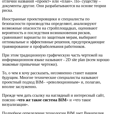
отличии названий «проект» или «план». По- существу –
документы другие. Они разрабатываются на основе теории
риска.
Иностранные проектировщики и специалисты по
безопасности производства определяют, анализируют
возможные опасности на стройплощадках, оценивают
вероятность и последствия возникновения рисков,
сравнивают варианты по защитным мерам, выбирают
оптимальные и эффективные решения, предупреждающие
травмирование и профзаболевания работников.
При этом традиционную графическую часть чертежей на
информационном языке называют - 2D site plan (всем хорошо
знакомые привычные чертежи).
То, о чем я хочу рассказать, несомненно станет нашим
будущим. Многие технические специалисты называют
проектный подход BIM– «революционным» и, полагаю,
вполне заслуженно.
Прежде чем дать ссылку на наглядный и интересный сайт,
поясню «
что же такое система BIM
» и «что такое
визуализация».
Подробное определение технологии BIM дает Википедия.