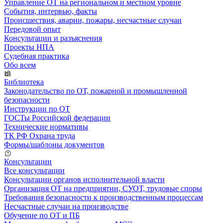
Управление ОТ на региональном и местном уровне
События, интервью, факты
Происшествия, аварии, пожары, несчастные случаи
Передовой опыт
Консультации и разъяснения
Проекты НПА
Судебная практика
Обо всем
Библиотека
Законодательство по ОТ, пожарной и промышленной
безопасности
Инструкции по ОТ
ГОСТы Российской федерации
Технические нормативы
ТК РФ Охрана труда
Формы/шаблоны документов
Консультации
Все консультации
Консультации органов исполнительной власти
Организация ОТ на предприятии, СУОТ, трудовые споры
Требования безопасности к производственным процессам
Несчастные случаи на производстве
Обучение по ОТ и ПБ