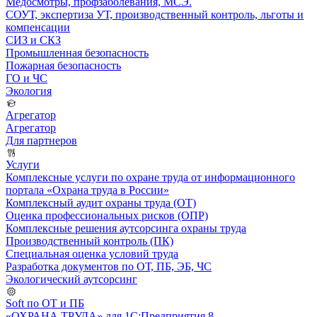
Медосмотры, профзаболевания, МСЭ.
СОУТ, экспертиза УТ, производственный контроль, льготы и
компенсации
СИЗ и СКЗ
Промышленная безопасность
Пожарная безопасность
ГО и ЧС
Экология
Агрегатор
Агрегатор
Для партнеров
Услуги
Комплексные услуги по охране труда от информационного
портала «Охрана труда в России»
Комплексный аудит охраны труда (ОТ)
Оценка профессиональных рисков (ОПР)
Комплексные решения аутсорсинга охраны труда
Производственный контроль (ПК)
Специальная оценка условий труда
Разработка документов по ОТ, ПБ, ЭБ, ЧС
Экологический аутсорсинг
Soft по ОТ и ПБ
«ОХРАНА ТРУДА» для 1С:Предприятия 8