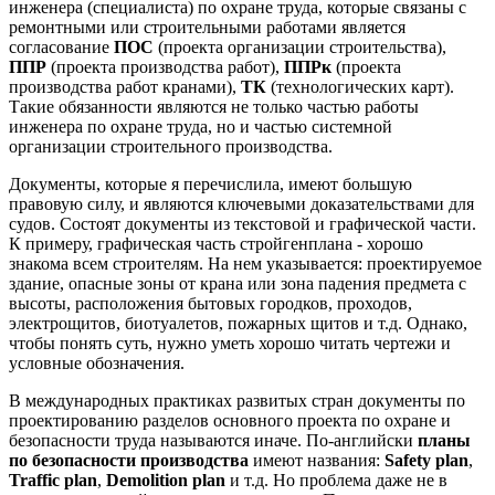
инженера (специалиста) по охране труда, которые связаны с
ремонтными или строительными работами является
согласование
ПОС
(проекта организации строительства),
ППР
(проекта производства работ),
ППРк
(проекта
производства работ кранами),
ТК
(технологических карт).
Такие обязанности являются не только частью работы
инженера по охране труда, но и частью системной
организации строительного производства.
Документы, которые я перечислила, имеют большую
правовую силу, и являются ключевыми доказательствами для
судов. Состоят документы из текстовой и графической части.
К примеру, графическая часть стройгенплана - хорошо
знакома всем строителям. На нем указывается: проектируемое
здание, опасные зоны от крана или зона падения предмета с
высоты, расположения бытовых городков, проходов,
электрощитов, биотуалетов, пожарных щитов и т.д. Однако,
чтобы понять суть, нужно уметь хорошо читать чертежи и
условные обозначения.
В международных практиках развитых стран документы по
проектированию разделов основного проекта по охране и
безопасности труда называются иначе. По-английски
планы
по безопасности производства
имеют названия:
Safety plan
,
Traffic plan
,
Demolition plan
и т.д. Но проблема даже не в