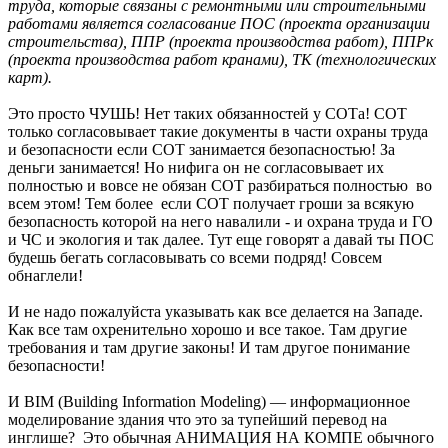
труда, которые связаны с ремонтными или строительными
работами является согласование ПОС (проекта организации
строительства), ППР (проекта производства работ), ППРк
(проекта производства работ кранами), ТК (технологических
карт).
Это просто ЧУШЬ! Нет таких обязанностей у СОТа! СОТ
только согласовывает такие документы в части охраны труда
и безопасности если СОТ занимается безопасностью! За
деньги занимается! Но нифига он не согласовывает их
полностью и вовсе не обязан СОТ разбираться полностью во
всем этом! Тем более если СОТ получает гроши за всякую
безопасность которой на него навалили - и охрана труда и ГО
и ЧС и экология и так далее. Тут еще говорят а давай ты ПОС
будешь бегать согласовывать со всеми подряд! Совсем
обнаглели!
И не надо пожалуйста указывать как все делается на Западе.
Как все там охренительно хорошо и все такое. Там другие
требования и там другие законы! И там другое понимание
безопасности!
И BIM (Building Information Modeling) — информационное
моделирование здания что это за тупейший перевод на
инглише? Это обычная АНИМАЦИЯ НА КОМПЕ обычного