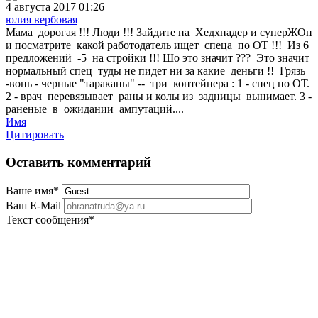
4 августа 2017 01:26
юлия вербовая
Мама дорогая !!! Люди !!! Зайдите на Хедхнадер и суперЖОп
и посматрите какой работодатель ищет спеца по ОТ !!! Из 6
предложений -5 на стройки !!! Шо это значит ??? Это значит
нормальный спец туды не пидет ни за какие деньги !! Грязь
-вонь - черные "тараканы" -- три контейнера : 1 - спец по ОТ.
2 - врач перевязывает раны и колы из задницы вынимает. 3 -
раненые в ожидании ампутаций....
Имя
Цитировать
Оставить комментарий
Ваше имя
*
Ваш E-Mail
Текст сообщения
*