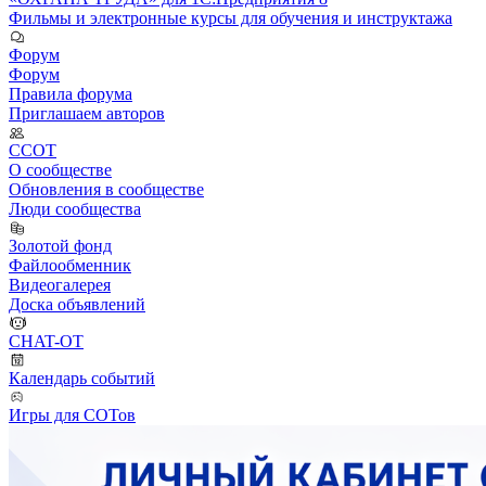
Фильмы и электронные курсы для обучения и инструктажа
Форум
Форум
Правила форума
Приглашаем авторов
ССОТ
О сообществе
Обновления в сообществе
Люди сообщества
Золотой фонд
Файлообменник
Видеогалерея
Доска объявлений
CHAT-OT
Календарь событий
Игры для СОТов