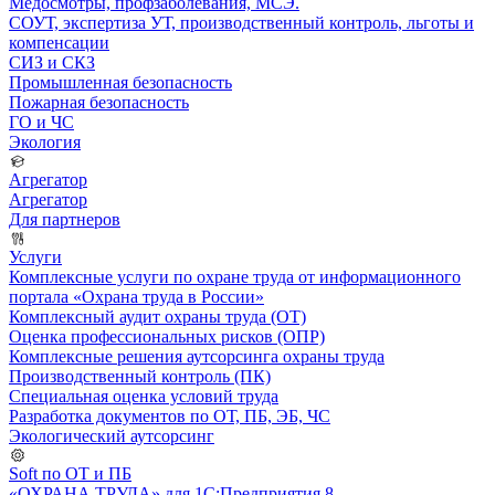
Медосмотры, профзаболевания, МСЭ.
СОУТ, экспертиза УТ, производственный контроль, льготы и
компенсации
СИЗ и СКЗ
Промышленная безопасность
Пожарная безопасность
ГО и ЧС
Экология
Агрегатор
Агрегатор
Для партнеров
Услуги
Комплексные услуги по охране труда от информационного
портала «Охрана труда в России»
Комплексный аудит охраны труда (ОТ)
Оценка профессиональных рисков (ОПР)
Комплексные решения аутсорсинга охраны труда
Производственный контроль (ПК)
Специальная оценка условий труда
Разработка документов по ОТ, ПБ, ЭБ, ЧС
Экологический аутсорсинг
Soft по ОТ и ПБ
«ОХРАНА ТРУДА» для 1С:Предприятия 8