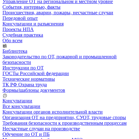
Управление ОТ на региональном и местном уровне
События, интервью, факты
Происшествия, аварии, пожары, несчастные случаи
Передовой опыт
Консультации и разъяснения
Проекты НПА
Судебная практика
Обо всем
Библиотека
Законодательство по ОТ, пожарной и промышленной
безопасности
Инструкции по ОТ
ГОСТы Российской федерации
Технические нормативы
ТК РФ Охрана труда
Формы/шаблоны документов
Консультации
Все консультации
Консультации органов исполнительной власти
Организация ОТ на предприятии, СУОТ, трудовые споры
Требования безопасности к производственным процессам
Несчастные случаи на производстве
Обучение по ОТ и ПБ