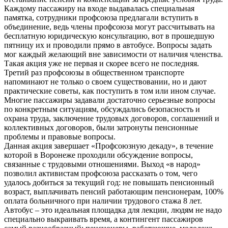
Каждому пассажиру на входе выдавалась специальная
памятка, сотрудники профсоюза предлагали вступить в
объединение, ведь члены профсоюза могут рассчитывать на
бесплатную юридическую консультацию, вот в прошедшую
пятницу их и проводили прямо в автобусе. Вопросы задать
мог каждый желающий вне зависимости от наличия членства.
Такая акция уже не первая и скорее всего не последняя.
Третий раз профсоюзы в общественном транспорте
напоминают не только о своем существовании, но и дают
практические советы, как поступить в том или ином случае.
Многие пассажиры задавали достаточно серьезные вопросы
по конкретным ситуациям, обсуждались безопасность и
охрана труда, заключение трудовых договоров, соглашений и
коллективных договоров, были затронуты пенсионные
проблемы и правовые вопросы.
Данная акция завершает «Профсоюзную декаду», в течение
которой в Воронеже проходили обсуждение вопросы,
связанные с трудовыми отношениями. Выход «в народ»
позволил активистам профсоюза рассказать о том, чего
удалось добиться за текущий год: не повышать пенсионный
возраст, выплачивать пенсий работающим пенсионерам, 100%
оплата больничного при наличии трудового стажа 8 лет.
Автобус – это идеальная площадка для лекции, людям не надо
специально выкраивать время, а контингент пассажиров