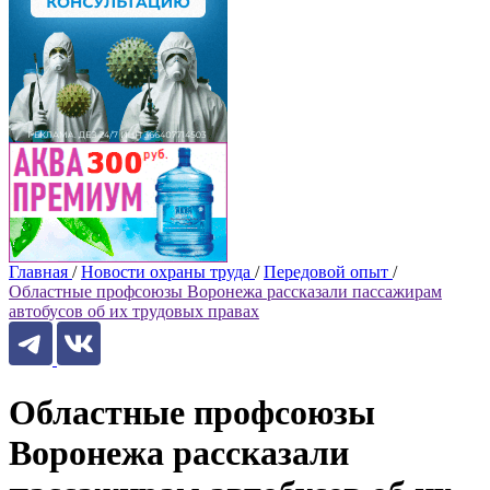
Главная
/
Новости охраны труда
/
Передовой опыт
/
Областные профсоюзы Воронежа рассказали пассажирам
автобусов об их трудовых правах
Областные профсоюзы
Воронежа рассказали