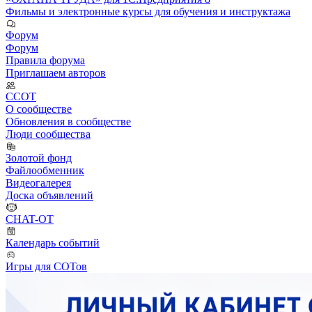
Фильмы и электронные курсы для обучения и инструктажа
Форум
Форум
Правила форума
Приглашаем авторов
ССОТ
О сообществе
Обновления в сообществе
Люди сообщества
Золотой фонд
Файлообменник
Видеогалерея
Доска объявлений
CHAT-OT
Календарь событий
Игры для СОТов