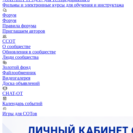
Фильмы и электронные курсы для обучения и инструктажа
Форум
Форум
Правила форума
Приглашаем авторов
ССОТ
О сообществе
Обновления в сообществе
Люди сообщества
Золотой фонд
Файлообменник
Видеогалерея
Доска объявлений
CHAT-OT
Календарь событий
Игры для СОТов