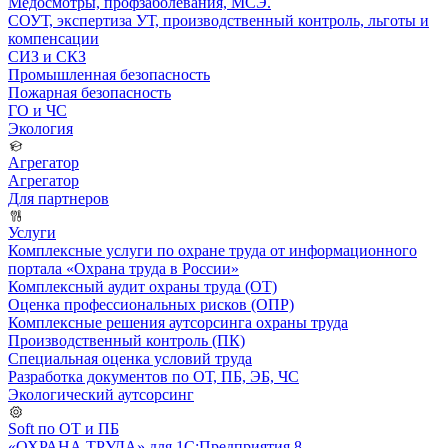
Медосмотры, профзаболевания, МСЭ.
СОУТ, экспертиза УТ, производственный контроль, льготы и
компенсации
СИЗ и СКЗ
Промышленная безопасность
Пожарная безопасность
ГО и ЧС
Экология
Агрегатор
Агрегатор
Для партнеров
Услуги
Комплексные услуги по охране труда от информационного
портала «Охрана труда в России»
Комплексный аудит охраны труда (ОТ)
Оценка профессиональных рисков (ОПР)
Комплексные решения аутсорсинга охраны труда
Производственный контроль (ПК)
Специальная оценка условий труда
Разработка документов по ОТ, ПБ, ЭБ, ЧС
Экологический аутсорсинг
Soft по ОТ и ПБ
«ОХРАНА ТРУДА» для 1С:Предприятия 8