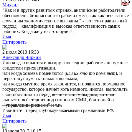
Михаил
"Как и в других развитых странах, английские работодатели
обеспокоены безопасностью рабочих мест, так как несчастные
случаи им экономически не выгодны." - вот это правильный
подход + квалификация и высокая ответственность самих
рабочих. Когда же у нас это будет?!
Имя
Цитировать
2 июля 2013 16:33
Александр Чиркин
Или когда сопьются и вымрут последние рабочие - ненужные
свидетели прихватизации,
или когда хозяева поменяются (
или их кто-то поменяет
), и
перестанут думать только кошельком,
или когда смутное время закончится, и появится нормальное
государство, которое начнёт хоть немного, иногда, выполнять
свои обязанности перед
вечно пьяным быдлом, которое
выпьет и всё стерпит под гипнозом СМИ, болтовней о
"управлении рисками" и т.п.
Извините - перед глубокоуважаемыми гражданами РФ.
Имя
Цитировать
10 июля 2013 10:15