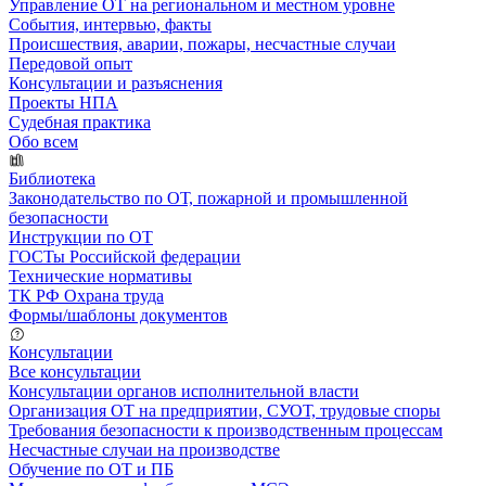
Управление ОТ на региональном и местном уровне
События, интервью, факты
Происшествия, аварии, пожары, несчастные случаи
Передовой опыт
Консультации и разъяснения
Проекты НПА
Судебная практика
Обо всем
Библиотека
Законодательство по ОТ, пожарной и промышленной
безопасности
Инструкции по ОТ
ГОСТы Российской федерации
Технические нормативы
ТК РФ Охрана труда
Формы/шаблоны документов
Консультации
Все консультации
Консультации органов исполнительной власти
Организация ОТ на предприятии, СУОТ, трудовые споры
Требования безопасности к производственным процессам
Несчастные случаи на производстве
Обучение по ОТ и ПБ