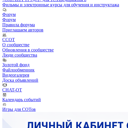
Фильмы и электронные курсы для обучения и инструктажа
Форум
Форум
Правила форума
Приглашаем авторов
ССОТ
О сообществе
Обновления в сообществе
Люди сообщества
Золотой фонд
Файлообменник
Видеогалерея
Доска объявлений
CHAT-OT
Календарь событий
Игры для СОТов