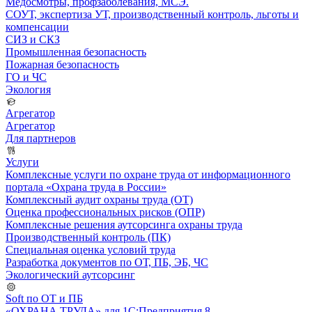
Медосмотры, профзаболевания, МСЭ.
СОУТ, экспертиза УТ, производственный контроль, льготы и
компенсации
СИЗ и СКЗ
Промышленная безопасность
Пожарная безопасность
ГО и ЧС
Экология
Агрегатор
Агрегатор
Для партнеров
Услуги
Комплексные услуги по охране труда от информационного
портала «Охрана труда в России»
Комплексный аудит охраны труда (ОТ)
Оценка профессиональных рисков (ОПР)
Комплексные решения аутсорсинга охраны труда
Производственный контроль (ПК)
Специальная оценка условий труда
Разработка документов по ОТ, ПБ, ЭБ, ЧС
Экологический аутсорсинг
Soft по ОТ и ПБ
«ОХРАНА ТРУДА» для 1С:Предприятия 8