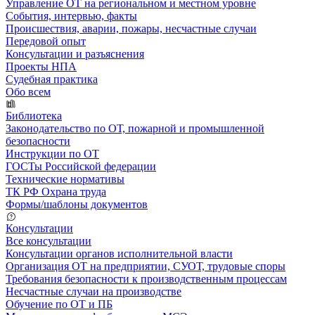
Управление ОТ на региональном и местном уровне
События, интервью, факты
Происшествия, аварии, пожары, несчастные случаи
Передовой опыт
Консультации и разъяснения
Проекты НПА
Судебная практика
Обо всем
Библиотека
Законодательство по ОТ, пожарной и промышленной
безопасности
Инструкции по ОТ
ГОСТы Российской федерации
Технические нормативы
ТК РФ Охрана труда
Формы/шаблоны документов
Консультации
Все консультации
Консультации органов исполнительной власти
Организация ОТ на предприятии, СУОТ, трудовые споры
Требования безопасности к производственным процессам
Несчастные случаи на производстве
Обучение по ОТ и ПБ