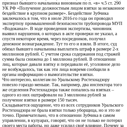
признал бывшего начальника виновным по п. «в» ч.5 ст. 290
УК РФ «Получение должностным лицом взятки за незаконное
бездействие в крупном размере». Бездействие Зубчика
заключалось в том, что в июле 2016-го года он проводил
экспертизу промышленной безопасности трубопровода МУП
«Водоканал». В ходе проведения экспертизы, чиновник
выявил нарушения, о которых в акте проверки не указал, а
спустя некоторое время, через посредников, получил
денежное вознаграждение. Тут то его и взяли. В итоге, суд
обязал бывшего начальника выплатить штраф в размере 2-х
миллионов рублей. С учетом срока содержания под стражей
сумма была снижена до 1 миллиона рублей. В отношении
лиц, которые давали взятку и передавали её, уголовное дело
не возбуждалось, так как эти лица вовремя сообщили в
органы информацию о вымогательстве взятки.
Что интересно, коллегам по Уральскому Ростехнадзору
повезло гораздо меньше. Так, например, два инспектора того
же отделения Ростехнадзора также попались на взятках –
одного из них оштрафовали на 3 миллиона рублей за
получение взятки в размере 150 тысяч.
Складывается ощущение, что из всех сотрудников Уральского
Ростехнадзора не брала взятки только уборщица, но и это не
точно. Примечательно, что в отношении Зубчика в самом
управлении, в кулуарах, говорят, что он не только не потерял
своего места работы, но даже усилил своё влияние. Почему за