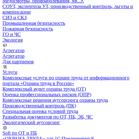
Медосмотры, профзаболевания, МСЭ.
СОУТ, экспертиза УТ, производственный контроль, льготы и
компенсации
СИЗ и СКЗ
Промышленная безопасность
Пожарная безопасность
ГО и ЧС
Экология
Агрегатор
Агрегатор
Для партнеров
Услуги
Комплексные услуги по охране труда от информационного
портала «Охрана труда в России»
Комплексный аудит охраны труда (ОТ)
Оценка профессиональных рисков (ОПР)
Комплексные решения аутсорсинга охраны труда
Производственный контроль (ПК)
Специальная оценка условий труда
Разработка документов по ОТ, ПБ, ЭБ, ЧС
Экологический аутсорсинг
Soft по ОТ и ПБ
«ОХРАНА ТРУДА» для 1С:Предприятия 8