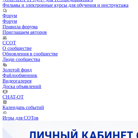
Фильмы и электронные курсы для обучения и инструктажа
Форум
Форум
Правила форума
Приглашаем авторов
ССОТ
О сообществе
Обновления в сообществе
Люди сообщества
Золотой фонд
Файлообменник
Видеогалерея
Доска объявлений
CHAT-OT
Календарь событий
Игры для СОТов