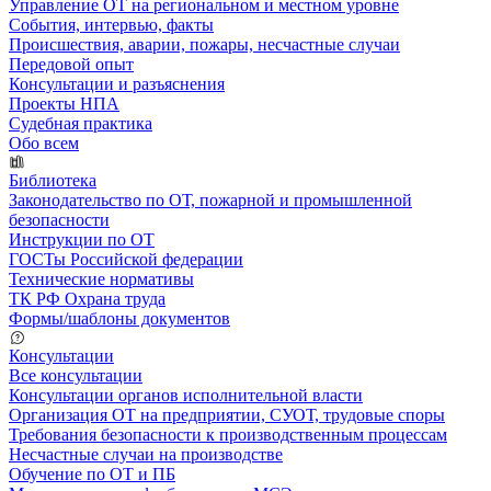
Управление ОТ на региональном и местном уровне
События, интервью, факты
Происшествия, аварии, пожары, несчастные случаи
Передовой опыт
Консультации и разъяснения
Проекты НПА
Судебная практика
Обо всем
Библиотека
Законодательство по ОТ, пожарной и промышленной
безопасности
Инструкции по ОТ
ГОСТы Российской федерации
Технические нормативы
ТК РФ Охрана труда
Формы/шаблоны документов
Консультации
Все консультации
Консультации органов исполнительной власти
Организация ОТ на предприятии, СУОТ, трудовые споры
Требования безопасности к производственным процессам
Несчастные случаи на производстве
Обучение по ОТ и ПБ