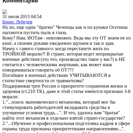
Комментарии
31 июля 2013 04:54
Борис Лебедев
Ну во, еще одни "братки" Чеченцы как и их кунаки Осетины
пытаются пустить пыль в глаза.
Кому? Нам, ИОТам - невозможно. Ведь мы эту ОТ знаем не из
книг, а своими руками ежедневно щупаем и так и эдак.
Начну с самого главного: когда перестанете жить по
ТРОЙНОЙ морали?! В стране, которая ведет неприкрытые
военные действия (это что, производство такое у вас?) и НЕ
считается с человеческими жертвами, как может язык
поворачиваться говорить об ОТ???
Погибшие в военных действиях УЧИТЫВАЮТСЯ в
статистике смертности от травматизма?
Поддерживая треп России о приоритете сохранения жизни и
здоровья (ст.210 ТК), даже в этой статье имеются признаки 3-й
морали:
1."...поиск экономического механизма, который мог бы
стимулировать работодателей вкладывать средства в
улучшение условия труда,...". И что, удалось вам "братья"
найти этот механизм в отдельно взятой стране-государстве?
2."...Обучение и профессиональная подготовка кадров в сфере
охраны труда признаны приоритетными направлениями...".