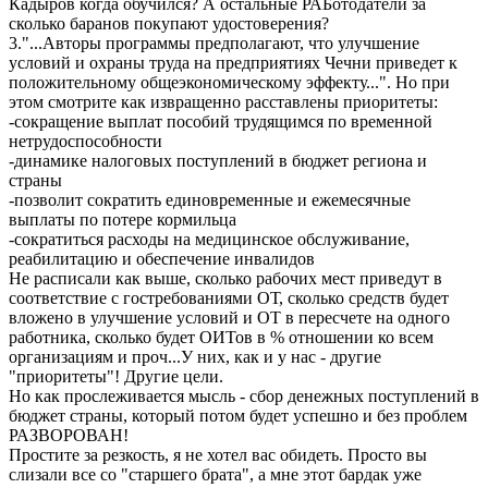
Кадыров когда обучился? А остальные РАБотодатели за
сколько баранов покупают удостоверения?
3."...Авторы программы предполагают, что улучшение
условий и охраны труда на предприятиях Чечни приведет к
положительному общеэкономическому эффекту...". Но при
этом смотрите как извращенно расставлены приоритеты:
-сокращение выплат пособий трудящимся по временной
нетрудоспособности
-динамике налоговых поступлений в бюджет региона и
страны
-позволит сократить единовременные и ежемесячные
выплаты по потере кормильца
-сократиться расходы на медицинское обслуживание,
реабилитацию и обеспечение инвалидов
Не расписали как выше, сколько рабочих мест приведут в
соответствие с гостребованиями ОТ, сколько средств будет
вложено в улучшение условий и ОТ в пересчете на одного
работника, сколько будет ОИТов в % отношении ко всем
организациям и проч...У них, как и у нас - другие
"приоритеты"! Другие цели.
Но как прослеживается мысль - сбор денежных поступлений в
бюджет страны, который потом будет успешно и без проблем
РАЗВОРОВАН!
Простите за резкость, я не хотел вас обидеть. Просто вы
слизали все со "старшего брата", а мне этот бардак уже