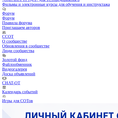
Фильмы и электронные курсы для обучения и инструктажа
Форум
Форум
Правила форума
Приглашаем авторов
ССОТ
О сообществе
Обновления в сообществе
Люди сообщества
Золотой фонд
Файлообменник
Видеогалерея
Доска объявлений
CHAT-OT
Календарь событий
Игры для СОТов