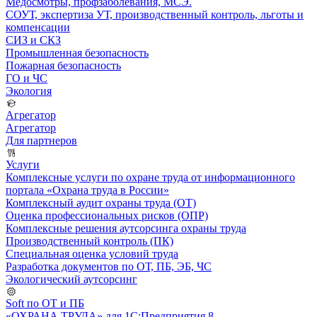
Медосмотры, профзаболевания, МСЭ.
СОУТ, экспертиза УТ, производственный контроль, льготы и
компенсации
СИЗ и СКЗ
Промышленная безопасность
Пожарная безопасность
ГО и ЧС
Экология
Агрегатор
Агрегатор
Для партнеров
Услуги
Комплексные услуги по охране труда от информационного
портала «Охрана труда в России»
Комплексный аудит охраны труда (ОТ)
Оценка профессиональных рисков (ОПР)
Комплексные решения аутсорсинга охраны труда
Производственный контроль (ПК)
Специальная оценка условий труда
Разработка документов по ОТ, ПБ, ЭБ, ЧС
Экологический аутсорсинг
Soft по ОТ и ПБ
«ОХРАНА ТРУДА» для 1С:Предприятия 8