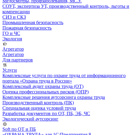
Медосмотры, профзаболевания, МСЭ.
СОУТ, экспертиза УТ, производственный контроль, льготы и
компенсации
СИЗ и СКЗ
Промышленная безопасность
Пожарная безопасность
ГО и ЧС
Экология
Агрегатор
Агрегатор
Для партнеров
Услуги
Комплексные услуги по охране труда от информационного
портала «Охрана труда в России»
Комплексный аудит охраны труда (ОТ)
Оценка профессиональных рисков (ОПР)
Комплексные решения аутсорсинга охраны труда
Производственный контроль (ПК)
Специальная оценка условий труда
Разработка документов по ОТ, ПБ, ЭБ, ЧС
Экологический аутсорсинг
Soft по ОТ и ПБ
«ОХРАНА ТРУДА» для 1С:Предприятия 8