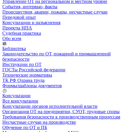
Управление ОТ на региональном и местном уровне
События, интервью, факты
Происшествия, аварии, пожары, несчастные случаи
Передовой опыт
Консультации и разъяснения
Проекты НПА
Судебная практика
Обо всем
Библиотека
Законодательство по ОТ, пожарной и промышленной
безопасности
Инструкции по ОТ
ГОСТы Российской федерации
Технические нормативы
ТК РФ Охрана труда
Формы/шаблоны документов
Консультации
Все консультации
Консультации органов исполнительной власти
Организация ОТ на предприятии, СУОТ, трудовые споры
Требования безопасности к производственным процессам
Несчастные случаи на производстве
Обучение по ОТ и ПБ