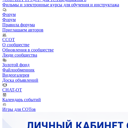
Фильмы и электронные курсы для обучения и инструктажа
Форум
Форум
Правила форума
Приглашаем авторов
ССОТ
О сообществе
Обновления в сообществе
Люди сообщества
Золотой фонд
Файлообменник
Видеогалерея
Доска объявлений
CHAT-OT
Календарь событий
Игры для СОТов