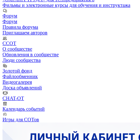
Фильмы и электронные курсы для обучения и инструктажа
Форум
Форум
Правила форума
Приглашаем авторов
ССОТ
О сообществе
Обновления в сообществе
Люди сообщества
Золотой фонд
Файлообменник
Видеогалерея
Доска объявлений
CHAT-OT
Календарь событий
Игры для СОТов