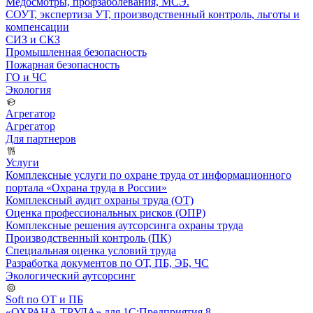
Медосмотры, профзаболевания, МСЭ.
СОУТ, экспертиза УТ, производственный контроль, льготы и
компенсации
СИЗ и СКЗ
Промышленная безопасность
Пожарная безопасность
ГО и ЧС
Экология
Агрегатор
Агрегатор
Для партнеров
Услуги
Комплексные услуги по охране труда от информационного
портала «Охрана труда в России»
Комплексный аудит охраны труда (ОТ)
Оценка профессиональных рисков (ОПР)
Комплексные решения аутсорсинга охраны труда
Производственный контроль (ПК)
Специальная оценка условий труда
Разработка документов по ОТ, ПБ, ЭБ, ЧС
Экологический аутсорсинг
Soft по ОТ и ПБ
«ОХРАНА ТРУДА» для 1С:Предприятия 8