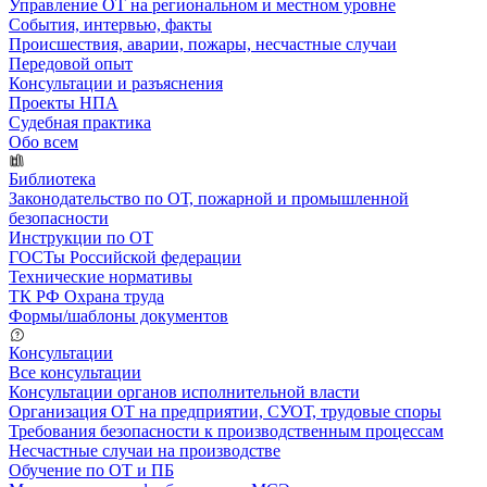
Управление ОТ на региональном и местном уровне
События, интервью, факты
Происшествия, аварии, пожары, несчастные случаи
Передовой опыт
Консультации и разъяснения
Проекты НПА
Судебная практика
Обо всем
Библиотека
Законодательство по ОТ, пожарной и промышленной
безопасности
Инструкции по ОТ
ГОСТы Российской федерации
Технические нормативы
ТК РФ Охрана труда
Формы/шаблоны документов
Консультации
Все консультации
Консультации органов исполнительной власти
Организация ОТ на предприятии, СУОТ, трудовые споры
Требования безопасности к производственным процессам
Несчастные случаи на производстве
Обучение по ОТ и ПБ