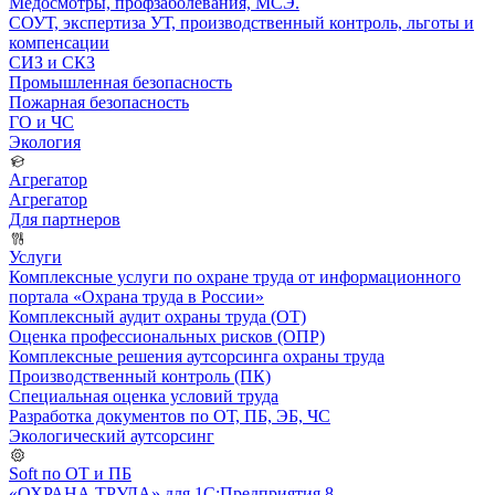
Медосмотры, профзаболевания, МСЭ.
СОУТ, экспертиза УТ, производственный контроль, льготы и
компенсации
СИЗ и СКЗ
Промышленная безопасность
Пожарная безопасность
ГО и ЧС
Экология
Агрегатор
Агрегатор
Для партнеров
Услуги
Комплексные услуги по охране труда от информационного
портала «Охрана труда в России»
Комплексный аудит охраны труда (ОТ)
Оценка профессиональных рисков (ОПР)
Комплексные решения аутсорсинга охраны труда
Производственный контроль (ПК)
Специальная оценка условий труда
Разработка документов по ОТ, ПБ, ЭБ, ЧС
Экологический аутсорсинг
Soft по ОТ и ПБ
«ОХРАНА ТРУДА» для 1С:Предприятия 8