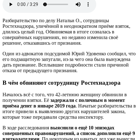
Разбирательство по делу Натальи О., сотрудницы
Ростехнадзора, уличённой в неоднократном приёме взяток,
длилось целый год. Обвиняемая в итоге созналась в
совершённых нарушениях, но недавно изменила своё
решение, отказавшись от признания.
Один из адвокатов подсудимой Юрий Удовенко сообщил, что
его подзащитную запугали, из-за чего она была вынуждена
дать признание. Всплывшие подробности стали причиной
отказа от предыдущего признания.
В чём обвиняют сотрудницу Ростехнадзора
Началось всё с того, что 42-летнюю женщину обвинили в
получении взятки. Её
задержали с поличным в момент
приёма денег в январе 2019 года
. Начатые разбирательства в
итоге привели к выявлению других нарушителей закона,
которые тоже передавали средства инспектору.
В ходе расследования
выяснили о ещё 10 эпизодах
совершенных правонарушений, а список дополнили ещё 9
взяткодателями
. По некоторым из начатых дел уже вынесли