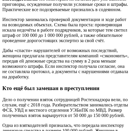
приговоры, осужденные получили условные сроки и штрафы.
Практические все подозреваемые признались в содеянном.
Инспектор занималась проверкой документации и ходе работ
на возводимых объектах. Схема была проста: проверяющая
искала недочёты в работе подрядчиков, за которые тем светил
штраф от 100 000 до 1 000 000 рублей, а также обязательное
проведение дорогостоящих экспертиз за свой счёт.
Дабы «спасти» нарушителей от возможных последствий,
женщина предлагала представителям компаний «сэкономить»,
передав ей денежные средства на сумму в 2 раза меньше
возможного штрафа. Если инспектор получала согласие, она
не составляла протокол, а документы с нарушениями отдавала
на доработку.
Кто ещё был замешан в преступлении
Дело о получении взяток сотрудницей Ростехнадзора вели, по
слухам, ещё с 2018 года. Разбирательством занимались отделы
ФСБ, УВД и местного отделения УЭБиПК по МВД. Размер
полученных взяток варьируется от 50 000 до 150 000 рублей.
Одна из взяткодателей призналась, что передала инспектору
денежные средства в размере 100 000 рублей. Женщине в