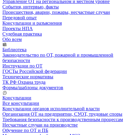
Управление ОТ на региональном и местном уровне
События, интервью, факты
Происшествия, аварии, пожары, несчастные случаи
Передовой опыт
Консультации и разъяснения
Проекты НПА
Судебная практика
Обо всем
Библиотека
Законодательство по ОТ, пожарной и промышленной
безопасности
Инструкции по ОТ
ГОСТы Российской федерации
Технические нормативы
ТК РФ Охрана труда
Формы/шаблоны документов
Консультации
Все консультации
Консультации органов исполнительной власти
Организация ОТ на предприятии, СУОТ, трудовые споры
Требования безопасности к производственным процессам
Несчастные случаи на производстве
Обучение по ОТ и ПБ