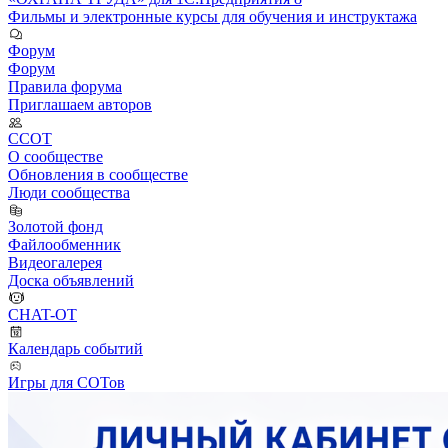
Фильмы и электронные курсы для обучения и инструктажа
Форум
Форум
Правила форума
Приглашаем авторов
ССОТ
О сообществе
Обновления в сообществе
Люди сообщества
Золотой фонд
Файлообменник
Видеогалерея
Доска объявлений
CHAT-OT
Календарь событий
Игры для СОТов