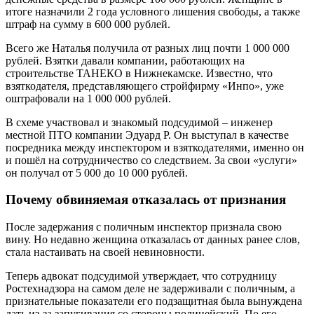
итоге назначили 2 года условного лишения свободы, а также
штраф на сумму в 600 000 рублей.
Всего же Наталья получила от разных лиц почти 1 000 000
рублей. Взятки давали компании, работающих на
строительстве ТАНЕКО в Нижнекамске. Известно, что
взяткодателя, представляющего стройфирму «Инпо», уже
оштрафовали на 1 000 000 рублей.
В схеме участвовал и знакомый подсудимой – инженер
местной ПТО компании Эдуард Р. Он выступал в качестве
посредника между инспектором и взяткодателями, именно он
и пошёл на сотрудничество со следствием. За свои «услуги»
он получал от 5 000 до 10 000 рублей.
Почему обвиняемая отказалась от признания
После задержания с поличным инспектор признала свою
вину. Но недавно женщина отказалась от данных ранее слов,
стала настаивать на своей невиновности.
Теперь адвокат подсудимой утверждает, что сотрудницу
Ростехнадзора на самом деле не задерживали с поличным, а
признательные показатели его подзащитная была вынуждена
дать из-за запугивания со стороны полицейский. По его