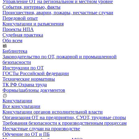
Управление ОТ на региональном и местном уровне
События, интервью, факты
Происшествия, аварии, пожары, несчастные случаи
Передовой опыт
Консультации и разъяснения
Проекты НПА
Судебная практика
Обо всем
Библиотека
Законодательство по ОТ, пожарной и промышленной
безопасности
Инструкции по ОТ
ГОСТы Российской федерации
Технические нормативы
ТК РФ Охрана труда
Формы/шаблоны документов
Консультации
Все консультации
Консультации органов исполнительной власти
Организация ОТ на предприятии, СУОТ, трудовые споры
Требования безопасности к производственным процессам
Несчастные случаи на производстве
Обучение по ОТ и ПБ