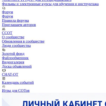
Фильмы и электронные курсы для обучения и инструктажа
Форум
Форум
Правила форума
Приглашаем авторов
ССОТ
О сообществе
Обновления в сообществе
Люди сообщества
Золотой фонд
Файлообменник
Видеогалерея
Доска объявлений
CHAT-OT
Календарь событий
Игры для СОТов