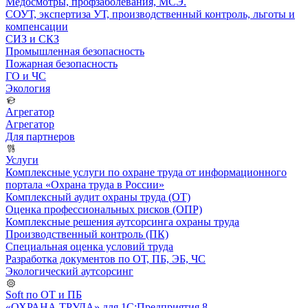
Медосмотры, профзаболевания, МСЭ.
СОУТ, экспертиза УТ, производственный контроль, льготы и
компенсации
СИЗ и СКЗ
Промышленная безопасность
Пожарная безопасность
ГО и ЧС
Экология
Агрегатор
Агрегатор
Для партнеров
Услуги
Комплексные услуги по охране труда от информационного
портала «Охрана труда в России»
Комплексный аудит охраны труда (ОТ)
Оценка профессиональных рисков (ОПР)
Комплексные решения аутсорсинга охраны труда
Производственный контроль (ПК)
Специальная оценка условий труда
Разработка документов по ОТ, ПБ, ЭБ, ЧС
Экологический аутсорсинг
Soft по ОТ и ПБ
«ОХРАНА ТРУДА» для 1С:Предприятия 8