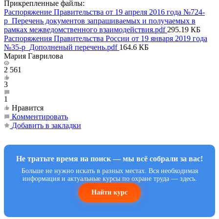
Прикрепленные файлы:
Распоряжение Правительства от 19 апреля 2016 года №724-
р_Перечень документов запрашиваемых и получаемых в
рамках межведомственного взаимодействия.pdf
295.19 КБ
Распоряжения Правительства России от 19 января 2019 года
№35-р_Дополненый перечень.pdf
164.6 КБ
Мария Гаврилова
2 561
3
1
Нравится
Комментировать
Добавить в закладки
Не тратьте время на поиск — мы всё собрали за вас!
Больше не нужно искать в разных местах. Вся необходимая
информация и актуальные курсы по охране труда — здесь.
Найти курс