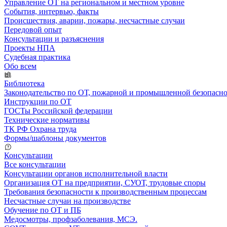
Управление ОТ на региональном и местном уровне
События, интервью, факты
Происшествия, аварии, пожары, несчастные случаи
Передовой опыт
Консультации и разъяснения
Проекты НПА
Судебная практика
Обо всем
Библиотека
Законодательство по ОТ, пожарной и промышленной безопасн
Инструкции по ОТ
ГОСТы Российской федерации
Технические нормативы
ТК РФ Охрана труда
Формы/шаблоны документов
Консультации
Все консультации
Консультации органов исполнительной власти
Организация ОТ на предприятии, СУОТ, трудовые споры
Требования безопасности к производственным процессам
Несчастные случаи на производстве
Обучение по ОТ и ПБ
Медосмотры, профзаболевания, МСЭ.