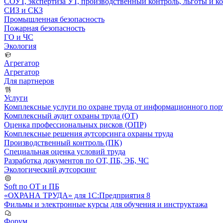
СОУТ, экспертиза УТ, производственный контроль, льготы и 
СИЗ и СКЗ
Промышленная безопасность
Пожарная безопасность
ГО и ЧС
Экология
Агрегатор
Агрегатор
Для партнеров
Услуги
Комплексные услуги по охране труда от информационного порт
Комплексный аудит охраны труда (ОТ)
Оценка профессиональных рисков (ОПР)
Комплексные решения аутсорсинга охраны труда
Производственный контроль (ПК)
Специальная оценка условий труда
Разработка документов по ОТ, ПБ, ЭБ, ЧС
Экологический аутсорсинг
Soft по ОТ и ПБ
«ОХРАНА ТРУДА» для 1С:Предприятия 8
Фильмы и электронные курсы для обучения и инструктажа
Форум