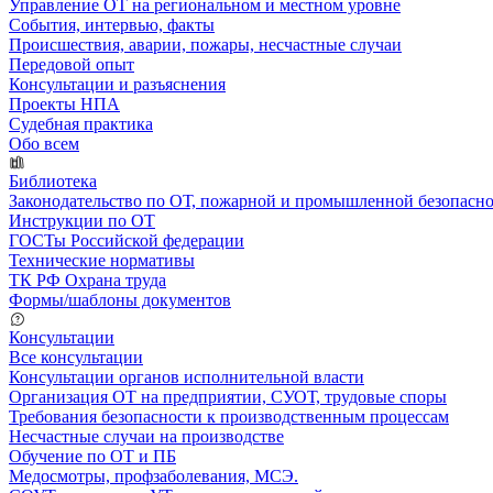
Управление ОТ на региональном и местном уровне
События, интервью, факты
Происшествия, аварии, пожары, несчастные случаи
Передовой опыт
Консультации и разъяснения
Проекты НПА
Судебная практика
Обо всем
Библиотека
Законодательство по ОТ, пожарной и промышленной безопасн
Инструкции по ОТ
ГОСТы Российской федерации
Технические нормативы
ТК РФ Охрана труда
Формы/шаблоны документов
Консультации
Все консультации
Консультации органов исполнительной власти
Организация ОТ на предприятии, СУОТ, трудовые споры
Требования безопасности к производственным процессам
Несчастные случаи на производстве
Обучение по ОТ и ПБ
Медосмотры, профзаболевания, МСЭ.