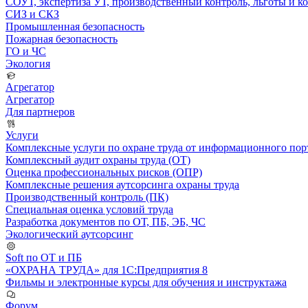
СОУТ, экспертиза УТ, производственный контроль, льготы и 
СИЗ и СКЗ
Промышленная безопасность
Пожарная безопасность
ГО и ЧС
Экология
Агрегатор
Агрегатор
Для партнеров
Услуги
Комплексные услуги по охране труда от информационного порт
Комплексный аудит охраны труда (ОТ)
Оценка профессиональных рисков (ОПР)
Комплексные решения аутсорсинга охраны труда
Производственный контроль (ПК)
Специальная оценка условий труда
Разработка документов по ОТ, ПБ, ЭБ, ЧС
Экологический аутсорсинг
Soft по ОТ и ПБ
«ОХРАНА ТРУДА» для 1С:Предприятия 8
Фильмы и электронные курсы для обучения и инструктажа
Форум