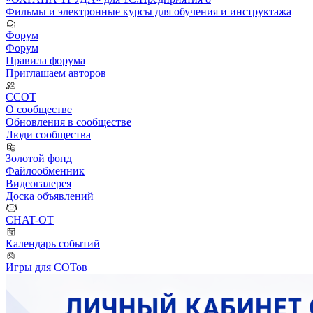
Фильмы и электронные курсы для обучения и инструктажа
Форум
Форум
Правила форума
Приглашаем авторов
ССОТ
О сообществе
Обновления в сообществе
Люди сообщества
Золотой фонд
Файлообменник
Видеогалерея
Доска объявлений
CHAT-OT
Календарь событий
Игры для СОТов