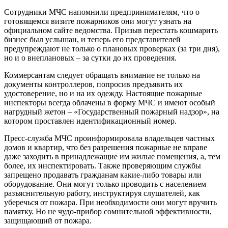
Сотрудники МЧС напомнили предпринимателям, что о
готовящемся визите пожарников они могут узнать на
официальном сайте ведомства. Призыв перестать кошмарить
бизнес был услышан, и теперь его представителей
предупреждают не только о плановых проверках (за три дня),
но и о внеплановых – за сутки до их проведения.
Коммерсантам следует обращать внимание не только на
документы контроллеров, попросив предъявить их
удостоверение, но и на их одежду. Настоящие пожарные
инспекторы всегда облачены в форму МЧС и имеют особый
нагрудный жетон – «Государственный пожарный надзор», на
котором проставлен идентификационный номер.
Пресс-служба МЧС проинформировала владельцев частных
домов и квартир, что без разрешения пожарные не вправе
даже заходить в принадлежащие им жилые помещения, а, тем
более, их инспектировать. Также проверяющим службы
запрещено продавать гражданам какие-либо товары или
оборудование. Они могут только проводить с населением
разъяснительную работу, инструктируя слушателей, как
уберечься от пожара. При необходимости они могут вручить
памятку. Но не чудо-прибор сомнительной эффективности,
защищающий от пожара.