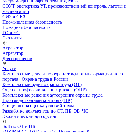
Медосмотры, профзаболевания, МСЭ.
СОУТ, экспертиза УТ, производственный контроль, льготы и
компенсации
СИЗ и СКЗ
Промышленная безопасность
Пожарная безопасность
ГО и ЧС
Экология
Агрегатор
Агрегатор
Для партнеров
Услуги
Комплексные услуги по охране труда от информационного
портала «Охрана труда в России»
Комплексный аудит охраны труда (ОТ)
Оценка профессиональных рисков (ОПР)
Комплексные решения аутсорсинга охраны труда
Производственный контроль (ПК)
Специальная оценка условий труда
Разработка документов по ОТ, ПБ, ЭБ, ЧС
Экологический аутсорсинг
Soft по ОТ и ПБ
«ОХРАНА ТРУДА» для 1С:Предприятия 8