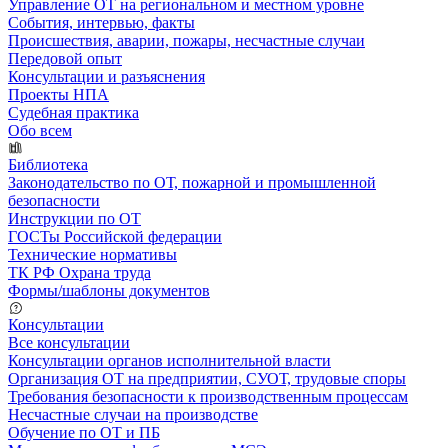
Управление ОТ на региональном и местном уровне
События, интервью, факты
Происшествия, аварии, пожары, несчастные случаи
Передовой опыт
Консультации и разъяснения
Проекты НПА
Судебная практика
Обо всем
Библиотека
Законодательство по ОТ, пожарной и промышленной
безопасности
Инструкции по ОТ
ГОСТы Российской федерации
Технические нормативы
ТК РФ Охрана труда
Формы/шаблоны документов
Консультации
Все консультации
Консультации органов исполнительной власти
Организация ОТ на предприятии, СУОТ, трудовые споры
Требования безопасности к производственным процессам
Несчастные случаи на производстве
Обучение по ОТ и ПБ