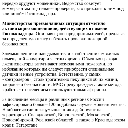
нередко орудуют мошенники. Ведомство советует
коммерсантам тщательнее проверять, кто приходит к ним под
«личиной» Госпожнадзора.
Министерство чрезвычайных ситуаций отметило
активизацию мошенников, действующих от имени
Госпожнадзора
. Они навещают предпринимателей, предлагая
за определенную плату избежать проверки пожарной
безопасности.
Злоумышленники наведываются и к собственникам жилых
помещений – квартир и частных домов. Обычных граждан
лжеинспекторы запугивают возможными пожарами, во
избежание которых им следует приобрести специальные
датчики и иные устройства. Естественно, у самих
«контролеров», столь трогательно пекущихся об их жизни,
здоровье и безопасности. МЧС предупреждает: такие методы
«работы» с населением используют только аферисты.
За последние месяцы в различных регионах России
зафиксировано больше 120 подобных случаев мошенничества.
Наиболее активно злоумышленники действуют на
территориях Свердловской, Воронежской, Московской,
Новосибирской, Рязанской областей, а также в Краснодарском
крае и Татарстане.