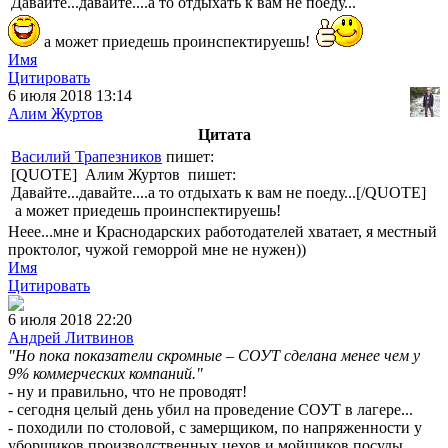
Давайте...давайте....а то отдыхать к вам не поеду...
а может приедешь проинспектируешь!
Имя
Цитировать
6 июля 2018 13:14
Алим Журтов
Цитата
Василий Трапезников
пишет:
[QUOTE] Алим Журтов пишет:
Давайте...давайте....а то отдыхать к вам не поеду...[/QUOTE]
а может приедешь проинспектируешь!
Неее...мне и Краснодарских работодателей хватает, я местный
проктолог, чужой геморрой мне не нужен))
Имя
Цитировать
6 июля 2018 22:20
Андрей Литвинов
"Но пока показатели скромные – СОУТ сделана менее чем у
9% коммерческих компаний.
"
- ну и правильно, что не проводят!
- сегодня целый день убил на проведение СОУТ в лагере...
- походили по столовой, с замерщиком, по напряженности у
уборщиков производственных цехов и мойщиков посуды