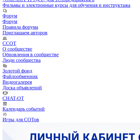
Фильмы и электронные курсы для обучения и инструктажа
Форум
Форум
Правила форума
Приглашаем авторов
ССОТ
О сообществе
Обновления в сообществе
Люди сообщества
Золотой фонд
Файлообменник
Видеогалерея
Доска объявлений
CHAT-OT
Календарь событий
Игры для СОТов