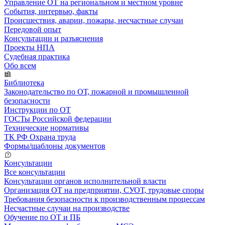
Управление ОТ на региональном и местном уровне
События, интервью, факты
Происшествия, аварии, пожары, несчастные случаи
Передовой опыт
Консультации и разъяснения
Проекты НПА
Судебная практика
Обо всем
Библиотека
Законодательство по ОТ, пожарной и промышленной
безопасности
Инструкции по ОТ
ГОСТы Российской федерации
Технические нормативы
ТК РФ Охрана труда
Формы/шаблоны документов
Консультации
Все консультации
Консультации органов исполнительной власти
Организация ОТ на предприятии, СУОТ, трудовые споры
Требования безопасности к производственным процессам
Несчастные случаи на производстве
Обучение по ОТ и ПБ