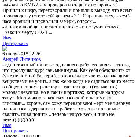
выходило КУТ-2, а у проваров и старших поваров - 3.1.
Пришли к шефу, переговорили и пришли к выводу, что всему
производству (столовой) делаем - 3.1! Спрашивается, зачем 2
часа бродили и проводили замеры, опросы...
- а потом вообще, приедет инспектор и получит коньяк...
- какой к чёрту СОУТ....
Имя
Цитировать
6 июля 2018 22:26
Андрей Литвинов
- единственный плюс сегодняшнего рабочего дня так это то,
что прослушал курс сан. минимума! Как себя обезопасить от
(уже не помню) бактерий, которые даже хлоросодержащими
веществами не убить, а так же никогда не садиться на то место
в общественном транспорте, где посидела (только что)
молодая девушка, но в таких шортиках, которые на трусы
тянут! Мол можно заразиться часоткий и какими то
глистами... короче, сам хожу перевариваю! Чёрт меня дёрнул
на пол часа задержаться на работе... хотел же по раньше
свалить, пива попить... теперь чешусь весь и пиво не
лезет((((((((((((((
Имя
Цитировать
8 июля 2018 02:00