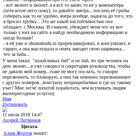
- всё звонит и звонит, а я всё то занят, то не у компьютера
(хотя возле него сижу), то давайте завтра... послать её грибы
собирать как то не удобно, вчера вообще, надоела до того, что
я бросил трубку... Это же какой настойчивостью она
обладает, с Москвы. И главное, убеждает меня что ну вот
только у них на сайте я найду необходимую информацию и
нигде больше!
- я ей уже и ohranatruda.ru прорекламировал, и консультант, и
гарант, а она выслушала и опять заводит свою шарманку...
что за баба...
У меня таких "назойливых баб" и не баб, по три человек на
дню звонят....я уже говорил и секретарям руководства, чтобы
не давали мой номер...тоже не могу послать, то говорю
перезвонить, то блокирую, а они так невинно перезванивают
с других номеров...воистину непрошибаемые и где их такому
учат? Мне легче лопатой поработать, чем всучивать людям
малопригодные услуги))
Имя
Цитировать
11 июля 2018 14:47
Андрей Литвинов
Цитата
Алим Журтов
пишет: