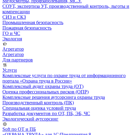
Медосмотры, профзаболевания, МСЭ.
СОУТ, экспертиза УТ, производственный контроль, льготы и
компенсации
СИЗ и СКЗ
Промышленная безопасность
Пожарная безопасность
ГО и ЧС
Экология
Агрегатор
Агрегатор
Для партнеров
Услуги
Комплексные услуги по охране труда от информационного
портала «Охрана труда в России»
Комплексный аудит охраны труда (ОТ)
Оценка профессиональных рисков (ОПР)
Комплексные решения аутсорсинга охраны труда
Производственный контроль (ПК)
Специальная оценка условий труда
Разработка документов по ОТ, ПБ, ЭБ, ЧС
Экологический аутсорсинг
Soft по ОТ и ПБ
«ОХРАНА ТРУДА» для 1С:Предприятия 8