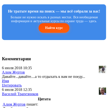
Не тратьте время на поиск — мы всё собрали за вас!
Больше не нужно искать в разных местах. Вся необходимая
информация и актуальные курсы по охране труда — здесь.
Найти курс
Комментарии
6 июля 2018 10:35
Алим Журтов
Давайте...давайте....а то отдыхать к вам не поеду...
Имя
Цитировать
6 июля 2018 12:35
Василий Трапезников
Цитата
Алим Журтов
пишет: