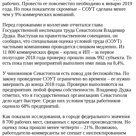
рабочих. Провести ее повсеместно необходимо к январю 2019
года. Но пока показатели скромные – СОУТ сделана менее
чем у 9% коммерческих компаний.
Перед горожанами и коллегами отчитался глава
Государственной инспекции труда Севастополя Владимир
Дудка. Выступая на правительственном совещании, он
сообщил, что специальная оценка условий труда (СОУТ)
частными компаниями проводится слишком медленно. Из
11 800 коммерческих фирм – юрлиц и ИП – за первое
полугодие 2018 года проверку прошли лишь 992 субъекта. То
есть пока план мероприятий выполнен ими лишь на 8,4%.
У чиновников Севастополя есть повод для беспокойства. По
закону проведение СОУТ ограничено во времени – ее нужно
завершить до конца 2018 года. Проверки выполняются на
предприятиях любой формы собственности. Владимир Дудка
отметил, что в государственных организациях Севастополя
дело идет быстрее. Среди них условия труда работников
оценило 68% предприятий.
Как показали исследования, в городе федерального значения
8 700 рабочих мест, связанных с вредным производством. Но
оценку пока прошли менее четверти – 21%. Возможно,
работодатели-коммерсанты не спешат с инспектированием