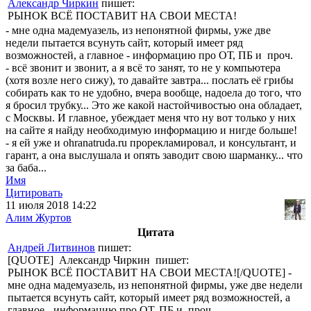
Александр Чиркин
пишет:
РЫНОК ВСЁ ПОСТАВИТ НА СВОИ МЕСТА!
- мне одна мадемуазель, из непонятной фирмы, уже две
недели пытается всунуть сайт, который имеет ряд
возможностей, а главное - информацию про ОТ, ПБ и проч.
- всё звонит и звонит, а я всё то занят, то не у компьютера
(хотя возле него сижу), то давайте завтра... послать её грибы
собирать как то не удобно, вчера вообще, надоела до того, что
я бросил трубку... Это же какой настойчивостью она обладает,
с Москвы. И главное, убеждает меня что ну вот только у них
на сайте я найду необходимую информацию и нигде больше!
- я ей уже и ohranatruda.ru прорекламировал, и консультант, и
гарант, а она выслушала и опять заводит свою шарманку... что
за баба...
Имя
Цитировать
11 июля 2018 14:22
Алим Журтов
Цитата
Андрей Литвинов
пишет:
[QUOTE] Александр Чиркин пишет:
РЫНОК ВСЁ ПОСТАВИТ НА СВОИ МЕСТА![/QUOTE] -
мне одна мадемуазель, из непонятной фирмы, уже две недели
пытается всунуть сайт, который имеет ряд возможностей, а
главное - информацию про ОТ, ПБ и проч.